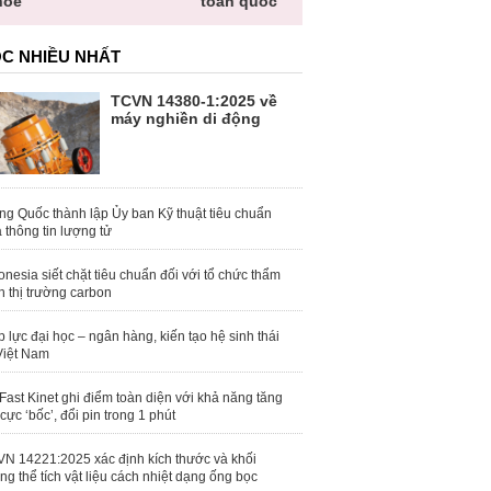
hỏe
toàn quốc
C NHIỀU NHẤT
TCVN 14380-1:2025 về
máy nghiền di động
ng Quốc thành lập Ủy ban Kỹ thuật tiêu chuẩn
 thông tin lượng tử
onesia siết chặt tiêu chuẩn đối với tổ chức thẩm
h thị trường carbon
 lực đại học – ngân hàng, kiến tạo hệ sinh thái
Việt Nam
Fast Kinet ghi điểm toàn diện với khả năng tăng
 cực ‘bốc’, đổi pin trong 1 phút
N 14221:2025 xác định kích thước và khối
ng thể tích vật liệu cách nhiệt dạng ống bọc