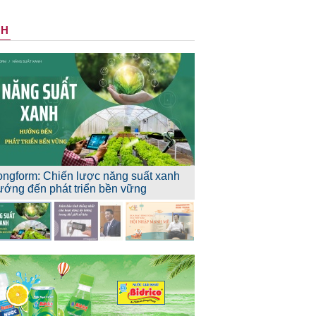
NH
ongform: Chiến lược năng suất xanh
ướng đến phát triển bền vững