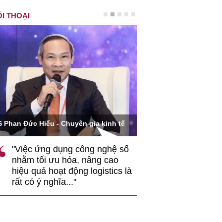
I THOẠI
Ông Hoàng Quang Phòn
S Phan Đức Hiếu - Chuyên gia kinh tế
VCCI
"Việc ứng dụng công nghệ số
""Theo tôi, cần 
nhằm tối ưu hóa, nâng cao
gốc rễ về nhận
hiệu quả hoạt động logistics là
nghiệp cần coi
rất có ý nghĩa..."
động hài hoà là
triển..."