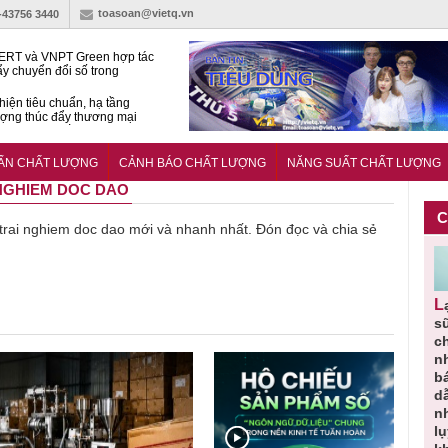
toasoan@vietq.vn
)-43756 3440
RT và VNPT Green hợp tác
ẩy chuyển đổi số trong
 nhận nông nghiệp
hiện tiêu chuẩn, hạ tầng
ượng thúc đẩy thương mại
ng nghệ chiến lược
14380-1:2025 về máy
 di động
UẨN CHẤT LƯỢNG
CẢNH BÁO CHẤT LƯỢNG
NĂNG SUẤT CHẤT LƯỢNG
I NGHIEM DOC DAO
C
ề trai nghiem doc dao mới và nhanh nhất. Đón đọc và chia sẻ
Người tiêu
Cảnh báo
Thu hồi
Sản phẩm
Lạm dụng
g
dùng cần
sản phẩm
toàn quốc
kém chất
s
m
cảnh giác
nhập ngoại
và tiêu hủy
lượng đã
ch
lựa chọn
bị thu hồi
nước rửa
bỏ qua
n
thịt lợn đạt
do mất an
tay dạng
những
b
ạt
tiêu chuẩn
toàn có thể
bọt Layer
bước kiểm
d
ợng
và an toàn
xuất hiện
Clean do
soát nào?
n
tại Việt Nam
sản xuất
l