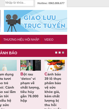
Hotline:
0963.806.677
THƯƠNG HIỆU HỘI NHẬP
VIDEO
ẢNH BÁO
Bột rau
Cảnh báo
Thu hồi đồ
Thu hồi
ữa tươi
‘detox’ vi
39 lô thực
ngủ trẻ em
Cao lỏng
o trẻ
phạm về
phẩm bảo
Michley do
Cảm cúm
hỏ: Cảnh
chất lượng,
vệ sức
không đáp
Bảo
áo sai lầm
tiêu hủy
khỏe giả,
ứng tiêu
Phương
ẫn tới
gần 76.000
kém chất
chuẩn an
không đạ
hiều hệ
hộp
lượng bị
toàn
chất lượn
ụy sức
thu hồi