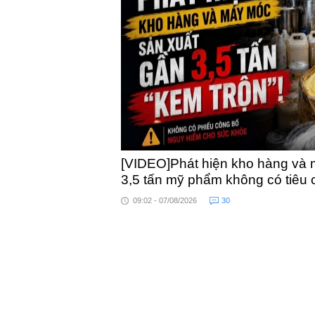
khỏe
toàn quốc
[VIDEO]Phát hiện kho hàng và 
3,5 tấn mỹ phẩm không có tiêu
09:02 - 07/08/2026
30