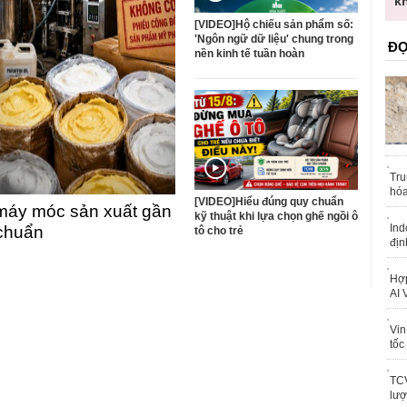
trái phép
k
[VIDEO]Hộ chiếu sản phẩm số:
'Ngôn ngữ dữ liệu' chung trong
ĐỌ
nền kinh tế tuần hoàn
Tru
hóa
[VIDEO]Hiểu đúng quy chuẩn
máy móc sản xuất gần
kỹ thuật khi lựa chọn ghế ngồi ô
Ind
 chuẩn
tô cho trẻ
địn
Hợp
AI 
Vin
tốc
TCV
lượ