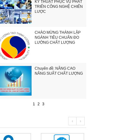
KỸ THUẬT PHỤC VỤ PHÁT
TRIỂN CÔNG NGHỆ CHIẾN
LƯỢC
CHÀO MỪNG THÀNH LẬP
NGÀNH TIÊU CHUẨN ĐO
LƯỜNG CHẤT LƯỢNG
Chuyên đề: NÂNG CAO
NĂNG SUẤT CHẤT LƯỢNG
1
2
3