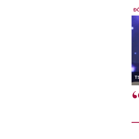
ĐỐ
ó Viện trưởng
T
ệc phải làm
Việc sử dụng hiệu quả chính
và trên thực tế
sách tài khóa không chỉ mang ý
 hành như tăng
nghĩa hỗ trợ ngắn hạn mà còn
a học công
đóng vai trò tạo nền tảng cho
 các cơ chế
tăng trưởng bền vững dài hạn.
i mới sáng tạo,