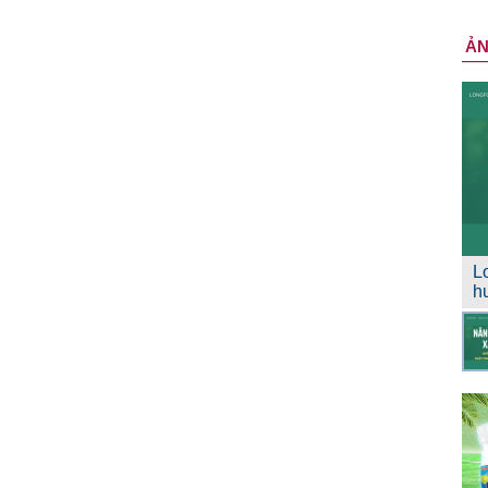
Ả
L
h