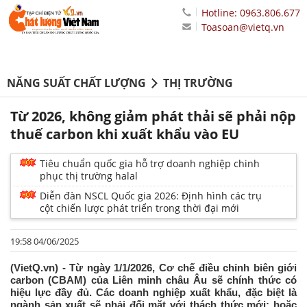
Hotline: 0963.806.677
Toasoan@vietq.vn
NĂNG SUẤT CHẤT LƯỢNG
THỊ TRƯỜNG
Từ 2026, không giảm phát thải sẽ phải nộp
thuế carbon khi xuất khẩu vào EU
Tiêu chuẩn quốc gia hỗ trợ doanh nghiệp chinh
phục thị trường halal
Diễn đàn NSCL Quốc gia 2026: Định hình các trụ
cột chiến lược phát triển trong thời đại mới
19:58 04/06/2025
(VietQ.vn) - Từ ngày 1/1/2026, Cơ chế điều chỉnh biên giới
carbon (CBAM) của Liên minh châu Âu sẽ chính thức có
hiệu lực đầy đủ. Các doanh nghiệp xuất khẩu, đặc biệt là
ngành sản xuất sẽ phải đối mặt với thách thức mới: hoặc