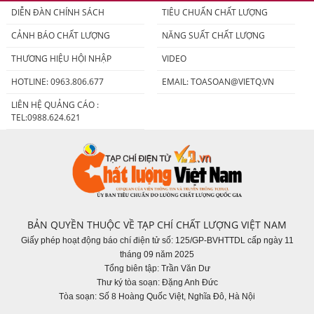
DIỄN ĐÀN CHÍNH SÁCH
TIÊU CHUẨN CHẤT LƯỢNG
CẢNH BÁO CHẤT LƯỢNG
NĂNG SUẤT CHẤT LƯỢNG
THƯƠNG HIỆU HỘI NHẬP
VIDEO
HOTLINE: 0963.806.677
EMAIL:
TOASOAN@VIETQ.VN
LIÊN HỆ QUẢNG CÁO :
TEL:0988.624.621
BẢN QUYỀN THUỘC VỀ TẠP CHÍ CHẤT LƯỢNG VIỆT NAM
Giấy phép hoạt động báo chí điện tử số: 125/GP-BVHTTDL cấp ngày 11
tháng 09 năm 2025
Tổng biên tập: Trần Văn Dư
Thư ký tòa soạn: Đặng Anh Đức
Tòa soạn: Số 8 Hoàng Quốc Việt, Nghĩa Đô, Hà Nội