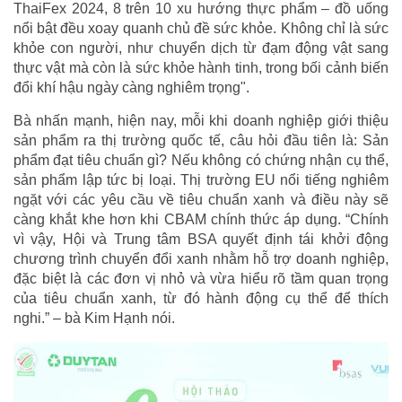
ThaiFex 2024, 8 trên 10 xu hướng thực phẩm – đồ uống
nổi bật đều xoay quanh chủ đề sức khỏe. Không chỉ là sức
khỏe con người, như chuyển dịch từ đạm động vật sang
thực vật mà còn là sức khỏe hành tinh, trong bối cảnh biến
đổi khí hậu ngày càng nghiêm trọng".
Bà nhấn mạnh, hiện nay, mỗi khi doanh nghiệp giới thiệu
sản phẩm ra thị trường quốc tế, câu hỏi đầu tiên là: Sản
phẩm đạt tiêu chuẩn gì? Nếu không có chứng nhận cụ thể,
sản phẩm lập tức bị loại. Thị trường EU nổi tiếng nghiêm
ngặt với các yêu cầu về tiêu chuẩn xanh và điều này sẽ
càng khắt khe hơn khi CBAM chính thức áp dụng. “Chính
vì vậy, Hội và Trung tâm BSA quyết định tái khởi động
chương trình chuyển đổi xanh nhằm hỗ trợ doanh nghiệp,
đặc biệt là các đơn vị nhỏ và vừa hiểu rõ tầm quan trọng
của tiêu chuẩn xanh, từ đó hành động cụ thể để thích
nghi.” – bà Kim Hạnh nói.