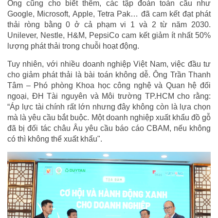
Ông cũng cho biết thêm, các tập đoàn toàn cầu như
Google, Microsoft, Apple, Tetra Pak… đã cam kết đạt phát
thải ròng bằng 0 ở cả phạm vi 1 và 2 từ năm 2030.
Unilever, Nestle, H&M, PepsiCo cam kết giảm ít nhất 50%
lượng phát thải trong chuỗi hoạt động.
Tuy nhiên, với nhiều doanh nghiệp Việt Nam, việc đầu tư
cho giảm phát thải là bài toán không dễ. Ông Trần Thanh
Tâm – Phó phòng Khoa học công nghệ và Quan hệ đối
ngoại, ĐH Tài nguyên và Môi trường TP.HCM cho rằng:
“Áp lực tài chính rất lớn nhưng đây không còn là lựa chọn
mà là yêu cầu bắt buộc. Một doanh nghiệp xuất khẩu đồ gỗ
đã bị đối tác châu Âu yêu cầu báo cáo CBAM, nếu không
có thì không thể xuất khẩu".