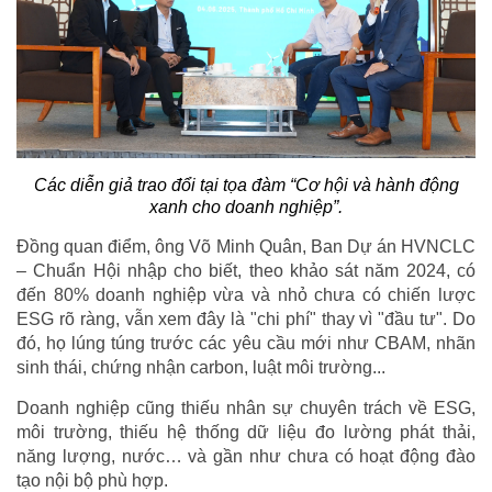
Các diễn giả trao đổi tại tọa đàm “Cơ hội và hành động
xanh cho doanh nghiệp”.
Đồng quan điểm, ông Võ Minh Quân, Ban Dự án HVNCLC
– Chuẩn Hội nhập cho biết, theo khảo sát năm 2024, có
đến 80% doanh nghiệp vừa và nhỏ chưa có chiến lược
ESG rõ ràng, vẫn xem đây là "chi phí" thay vì "đầu tư". Do
đó, họ lúng túng trước các yêu cầu mới như CBAM, nhãn
sinh thái, chứng nhận carbon, luật môi trường...
Doanh nghiệp cũng thiếu nhân sự chuyên trách về ESG,
môi trường, thiếu hệ thống dữ liệu đo lường phát thải,
năng lượng, nước… và gần như chưa có hoạt động đào
tạo nội bộ phù hợp.