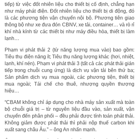
tiếp) từ việc đốt nhiên liệu cho thiết bị cố định, chẳng hạn
như máy phát điện. Đốt nhiên liệu cho thiết bị di động, đó
là các phương tiện vận chuyển nội bộ. Phương tiên giao
thông bộ như xe đưa đón CBNV, xe tải, container… và rò rỉ
khí nhà kính từ các thiết bị như máy điều hòa, thiết bị làm
lạnh…
Phạm vi phát thải 2 (từ năng lượng mua vào) bao gồm:
Tiêu thụ điện năng ít; Tiêu thụ năng lượng khác (hơi, nhiệt,
lạnh, khí nén). Phạm vi phát thải 3 (tất cả các phát thải gián
tiếp trong chuỗi cung ứng) là dịch vụ vận tải bên thứ ba;
Sản phẩm dịch vụ mua ngoài, các phương tiện, thiết bị
mua ngoài; Tái chế cho thuê, nhượng quyền thượng
hiệu…
“CBAM không chỉ áp dụng cho nhà máy sản xuất mà toàn
bộ chuỗi giá trị – từ nguyên liệu đầu vào, sản xuất, vận
chuyển đến phân phối – đều phải được tính toán phát thải.
Không giảm được phát thải thì phải nộp thuế carbon khi
xuất sang châu Âu.” – ông An nhấn mạnh.