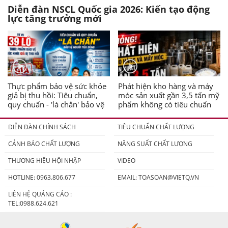
Diễn đàn NSCL Quốc gia 2026: Kiến tạo động
lực tăng trưởng mới
Thực phẩm bảo vệ sức khỏe
Phát hiện kho hàng và máy
giả bị thu hồi: Tiêu chuẩn,
móc sản xuất gần 3,5 tấn mỹ
quy chuẩn - 'lá chắn' bảo vệ
phẩm không có tiêu chuẩn
người tiêu dùng
DIỄN ĐÀN CHÍNH SÁCH
TIÊU CHUẨN CHẤT LƯỢNG
CẢNH BÁO CHẤT LƯỢNG
NĂNG SUẤT CHẤT LƯỢNG
THƯƠNG HIỆU HỘI NHẬP
VIDEO
HOTLINE: 0963.806.677
EMAIL:
TOASOAN@VIETQ.VN
LIÊN HỆ QUẢNG CÁO :
TEL:0988.624.621