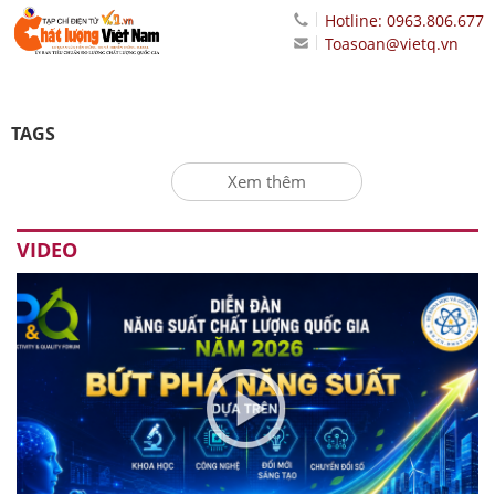
Hotline: 0963.806.677
Toasoan@vietq.vn
TAGS
Xem thêm
VIDEO