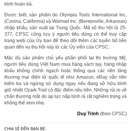
trình hoàn trả.
Được biết, sản phẩm do Olympia Tools International Inc.
(Covina, California) và Walmart Inc. (Bentonville, Arkansas)
nhập khẩu, sản xuất tại Trung Quốc. Mã số thu hồi là 25-
377. CPSC cũng lưu ý người tiêu dùng có thể truy cập
trang web của Ủy ban để theo dõi thêm các tuyên bố liên
quan đến vụ thu hồi này từ các Ủy viên của CPSC.
Mặc dù sản phẩm chủ yếu phân phối tại thị trường Mỹ,
người tiêu dùng Việt Nam mua hàng xách tay, hàng nhập
khẩu không chính ngạch hoặc thông qua các nền tảng
thương mại điện tử quốc tế như Amazon, eBay vẫn nên
kiểm tra và ngừng sử dụng ngay nếu đang sở hữu bình
giữ nhiệt Ozark Trail có đặc điểm nêu trên. Những rủi ro về
chấn thương mắt do áp lực nắp bình là rất nghiêm trọng và
không thể xem nhẹ.
Duy Trinh
(theo CPSC)
CHIA SẺ ĐẾN BẠN BÈ: