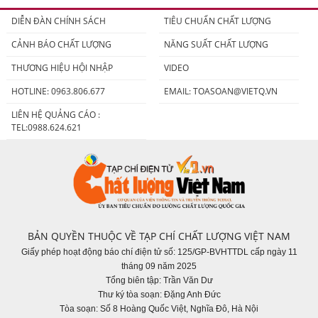
DIỄN ĐÀN CHÍNH SÁCH
TIÊU CHUẨN CHẤT LƯỢNG
CẢNH BÁO CHẤT LƯỢNG
NĂNG SUẤT CHẤT LƯỢNG
THƯƠNG HIỆU HỘI NHẬP
VIDEO
HOTLINE: 0963.806.677
EMAIL:
TOASOAN@VIETQ.VN
LIÊN HỆ QUẢNG CÁO :
TEL:0988.624.621
BẢN QUYỀN THUỘC VỀ TẠP CHÍ CHẤT LƯỢNG VIỆT NAM
Giấy phép hoạt động báo chí điện tử số: 125/GP-BVHTTDL cấp ngày 11
tháng 09 năm 2025
Tổng biên tập: Trần Văn Dư
Thư ký tòa soạn: Đặng Anh Đức
Tòa soạn: Số 8 Hoàng Quốc Việt, Nghĩa Đô, Hà Nội