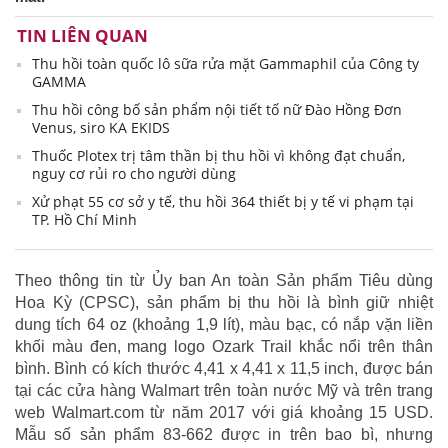
TIN LIÊN QUAN
Thu hồi toàn quốc lô sữa rửa mặt Gammaphil của Công ty
GAMMA
Thu hồi công bố sản phẩm nội tiết tố nữ Đào Hồng Đơn
Venus, siro KA EKIDS
Thuốc Plotex trị tâm thần bị thu hồi vì không đạt chuẩn,
nguy cơ rủi ro cho người dùng
Xử phạt 55 cơ sở y tế, thu hồi 364 thiết bị y tế vi phạm tại
TP. Hồ Chí Minh
Theo thông tin từ Ủy ban An toàn Sản phẩm Tiêu dùng
Hoa Kỳ (CPSC), sản phẩm bị thu hồi là bình giữ nhiệt
dung tích 64 oz (khoảng 1,9 lít), màu bạc, có nắp vặn liền
khối màu đen, mang logo Ozark Trail khắc nổi trên thân
bình. Bình có kích thước 4,41 x 4,41 x 11,5 inch, được bán
tại các cửa hàng Walmart trên toàn nước Mỹ và trên trang
web Walmart.com từ năm 2017 với giá khoảng 15 USD.
Mẫu số sản phẩm 83-662 được in trên bao bì, nhưng