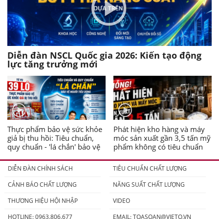
Diễn đàn NSCL Quốc gia 2026: Kiến tạo động
lực tăng trưởng mới
Thực phẩm bảo vệ sức khỏe
Phát hiện kho hàng và máy
giả bị thu hồi: Tiêu chuẩn,
móc sản xuất gần 3,5 tấn mỹ
quy chuẩn - 'lá chắn' bảo vệ
phẩm không có tiêu chuẩn
người tiêu dùng
DIỄN ĐÀN CHÍNH SÁCH
TIÊU CHUẨN CHẤT LƯỢNG
CẢNH BÁO CHẤT LƯỢNG
NĂNG SUẤT CHẤT LƯỢNG
THƯƠNG HIỆU HỘI NHẬP
VIDEO
HOTLINE: 0963.806.677
EMAIL:
TOASOAN@VIETQ.VN