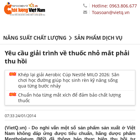
Hotline: 0963.806.677
Toasoan@vietq.vn
NĂNG SUẤT CHẤT LƯỢNG
SẢN PHẨM DỊCH VỤ
Yêu cầu giải trình về thuốc nhỏ mắt phải
thu hồi
Khép lại giải Aerobic Cúp Nestlé MILO 2026: Sân
chơi học đường giúp học sinh rèn kỹ năng sống
qua từng bước nhảy
Chuẩn hóa từng mắt xích để đảm bảo chất lượng
thuốc
07:33 24/01/2014
(VietQ.vn) - Do nghi vấn một số sản phẩm sản xuất ở Việt
Nam không đáp ứng được tiêu chuẩn, hãng dược phẩm
Mentholatum (Mỹ) đã thông báo thực hiện thu hồi tự