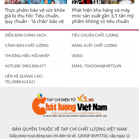
Thực phẩm bảo vệ sức khỏe
Phát hiện kho hàng và máy
giả bị thu hồi: Tiêu chuẩn,
móc sản xuất gần 3,5 tấn mỹ
quy chuẩn - 'lá chắn' bảo vệ
phẩm không có tiêu chuẩn
người tiêu dùng
DIỄN ĐÀN CHÍNH SÁCH
TIÊU CHUẨN CHẤT LƯỢNG
CẢNH BÁO CHẤT LƯỢNG
NĂNG SUẤT CHẤT LƯỢNG
THƯƠNG HIỆU HỘI NHẬP
VIDEO
HOTLINE: 0963.806.677
EMAIL:
TOASOAN@VIETQ.VN
LIÊN HỆ QUẢNG CÁO :
TEL:0988.624.621
BẢN QUYỀN THUỘC VỀ TẠP CHÍ CHẤT LƯỢNG VIỆT NAM
Giấy phép hoạt động báo chí điện tử số: 125/GP-BVHTTDL cấp ngày 11