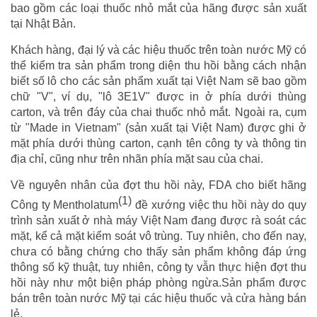
bao gồm các loại thuốc nhỏ mắt của hãng được sản xuất
tại Nhật Bản.
Khách hàng, đại lý và các hiệu thuốc trên toàn nước Mỹ có
thể kiểm tra sản phẩm trong diện thu hồi bằng cách nhận
biết số lô cho các sản phẩm xuất tại Việt Nam sẽ bao gồm
chữ "V", ví dụ, "lô 3E1V" được in ở phía dưới thùng
carton, và trên đáy của chai thuốc nhỏ mắt. Ngoài ra, cụm
từ "Made in Vietnam" (sản xuất tại Việt Nam) được ghi ở
mặt phía dưới thùng carton, cạnh tên công ty và thông tin
địa chỉ, cũng như trên nhãn phía mặt sau của chai.
Về nguyên nhân của đợt thu hồi này, FDA cho biết hãng
(1)
Công ty Mentholatum
đề xướng việc thu hồi này do quy
trình sản xuất ở nhà máy Việt Nam đang được rà soát các
mặt, kể cả mặt kiểm soát vô trùng. Tuy nhiên, cho đến nay,
chưa có bằng chứng cho thấy sản phẩm không đáp ứng
thông số kỹ thuật, tuy nhiên, công ty vẫn thực hiện đợt thu
hồi này như một biện pháp phòng ngừa.Sản phẩm được
bán trên toàn nước Mỹ tại các hiệu thuốc và cửa hàng bán
lẻ.