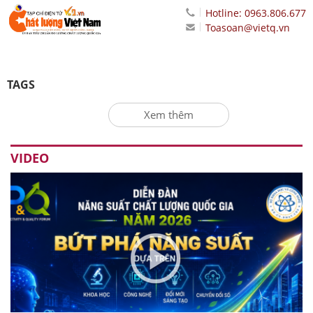
Hotline: 0963.806.677
Toasoan@vietq.vn
TAGS
Xem thêm
VIDEO