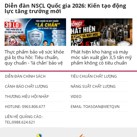
Diễn đàn NSCL Quốc gia 2026: Kiến tạo động
lực tăng trưởng mới
Thực phẩm bảo vệ sức khỏe
Phát hiện kho hàng và máy
giả bị thu hồi: Tiêu chuẩn,
móc sản xuất gần 3,5 tấn mỹ
quy chuẩn - 'lá chắn' bảo vệ
phẩm không có tiêu chuẩn
người tiêu dùng
DIỄN ĐÀN CHÍNH SÁCH
TIÊU CHUẨN CHẤT LƯỢNG
CẢNH BÁO CHẤT LƯỢNG
NĂNG SUẤT CHẤT LƯỢNG
THƯƠNG HIỆU HỘI NHẬP
VIDEO
HOTLINE: 0963.806.677
EMAIL:
TOASOAN@VIETQ.VN
LIÊN HỆ QUẢNG CÁO :
TEL:0988.624.621