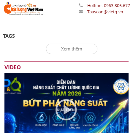
Hotline: 0963.806.677
Toasoan@vietq.vn
TAGS
Xem thêm
VIDEO