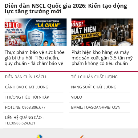
Diễn đàn NSCL Quốc gia 2026: Kiến tạo động
lực tăng trưởng mới
Thực phẩm bảo vệ sức khỏe
Phát hiện kho hàng và máy
giả bị thu hồi: Tiêu chuẩn,
móc sản xuất gần 3,5 tấn mỹ
quy chuẩn - 'lá chắn' bảo vệ
phẩm không có tiêu chuẩn
người tiêu dùng
DIỄN ĐÀN CHÍNH SÁCH
TIÊU CHUẨN CHẤT LƯỢNG
CẢNH BÁO CHẤT LƯỢNG
NĂNG SUẤT CHẤT LƯỢNG
THƯƠNG HIỆU HỘI NHẬP
VIDEO
HOTLINE: 0963.806.677
EMAIL:
TOASOAN@VIETQ.VN
LIÊN HỆ QUẢNG CÁO :
TEL:0988.624.621