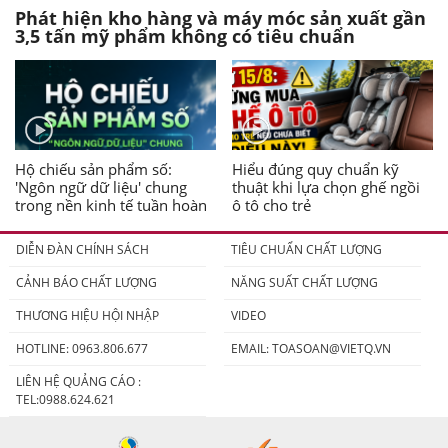
Phát hiện kho hàng và máy móc sản xuất gần
3,5 tấn mỹ phẩm không có tiêu chuẩn
Hộ chiếu sản phẩm số:
Hiểu đúng quy chuẩn kỹ
'Ngôn ngữ dữ liệu' chung
thuật khi lựa chọn ghế ngồi
trong nền kinh tế tuần hoàn
ô tô cho trẻ
DIỄN ĐÀN CHÍNH SÁCH
TIÊU CHUẨN CHẤT LƯỢNG
CẢNH BÁO CHẤT LƯỢNG
NĂNG SUẤT CHẤT LƯỢNG
THƯƠNG HIỆU HỘI NHẬP
VIDEO
HOTLINE: 0963.806.677
EMAIL:
TOASOAN@VIETQ.VN
LIÊN HỆ QUẢNG CÁO :
TEL:0988.624.621