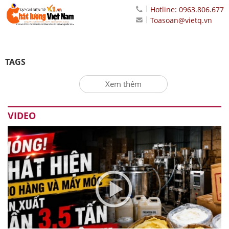
Hotline: 0963.806.677
Toasoan@vietq.vn
TAGS
Xem thêm
VIDEO