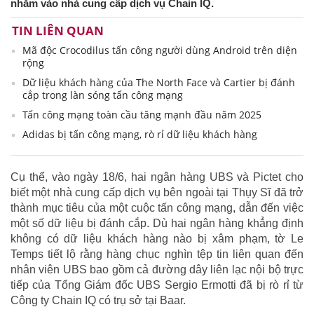
nhằm vào nhà cung cấp dịch vụ Chain IQ.
TIN LIÊN QUAN
Mã độc Crocodilus tấn công người dùng Android trên diện
rộng
Dữ liệu khách hàng của The North Face và Cartier bị đánh
cắp trong làn sóng tấn công mạng
Tấn công mạng toàn cầu tăng mạnh đầu năm 2025
Adidas bị tấn công mạng, rò rỉ dữ liệu khách hàng
Cụ thể, vào ngày 18/6, hai ngân hàng UBS và Pictet cho
biết một nhà cung cấp dịch vụ bên ngoài tại Thụy Sĩ đã trở
thành mục tiêu của một cuộc tấn công mạng, dẫn đến việc
một số dữ liệu bị đánh cắp. Dù hai ngân hàng khẳng định
không có dữ liệu khách hàng nào bị xâm phạm, tờ Le
Temps tiết lộ rằng hàng chục nghìn tệp tin liên quan đến
nhân viên UBS bao gồm cả đường dây liên lạc nội bộ trực
tiếp của Tổng Giám đốc UBS Sergio Ermotti đã bị rò rỉ từ
Công ty Chain IQ có trụ sở tại Baar.