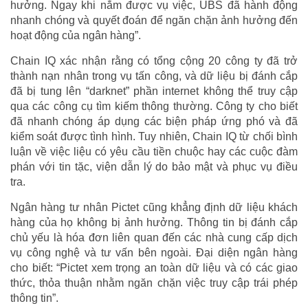
hưởng. Ngay khi nắm được vụ việc, UBS đã hành động
nhanh chóng và quyết đoán để ngăn chặn ảnh hưởng đến
hoạt động của ngân hàng”.
Chain IQ xác nhận rằng có tổng cộng 20 công ty đã trở
thành nạn nhân trong vụ tấn công, và dữ liệu bị đánh cắp
đã bị tung lên “darknet” phần internet không thể truy cập
qua các công cụ tìm kiếm thông thường. Công ty cho biết
đã nhanh chóng áp dụng các biện pháp ứng phó và đã
kiểm soát được tình hình. Tuy nhiên, Chain IQ từ chối bình
luận về việc liệu có yêu cầu tiền chuộc hay các cuộc đàm
phán với tin tặc, viện dẫn lý do bảo mật và phục vụ điều
tra.
Ngân hàng tư nhân Pictet cũng khẳng định dữ liệu khách
hàng của họ không bị ảnh hưởng. Thông tin bị đánh cắp
chủ yếu là hóa đơn liên quan đến các nhà cung cấp dịch
vụ công nghệ và tư vấn bên ngoài. Đại diện ngân hàng
cho biết: “Pictet xem trọng an toàn dữ liệu và có các giao
thức, thỏa thuận nhằm ngăn chặn việc truy cập trái phép
thông tin”.