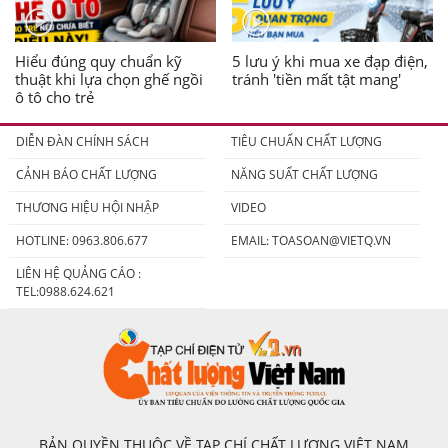
Hiểu đúng quy chuẩn kỹ
5 lưu ý khi mua xe đạp điện,
thuật khi lựa chọn ghế ngồi
tránh 'tiền mất tật mang'
ô tô cho trẻ
DIỄN ĐÀN CHÍNH SÁCH
TIÊU CHUẨN CHẤT LƯỢNG
CẢNH BÁO CHẤT LƯỢNG
NĂNG SUẤT CHẤT LƯỢNG
THƯƠNG HIỆU HỘI NHẬP
VIDEO
HOTLINE: 0963.806.677
EMAIL:
TOASOAN@VIETQ.VN
LIÊN HỆ QUẢNG CÁO :
TEL:0988.624.621
BẢN QUYỀN THUỘC VỀ TẠP CHÍ CHẤT LƯỢNG VIỆT NAM