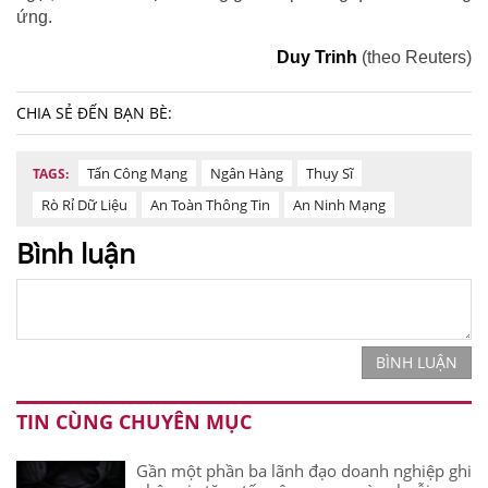
ứng.
Duy Trinh
(theo Reuters)
CHIA SẺ ĐẾN BẠN BÈ:
Tấn Công Mạng
Ngân Hàng
Thụy Sĩ
TAGS:
Rò Rỉ Dữ Liệu
An Toàn Thông Tin
An Ninh Mạng
Bình luận
BÌNH LUẬN
TIN CÙNG CHUYÊN MỤC
Gần một phần ba lãnh đạo doanh nghiệp ghi