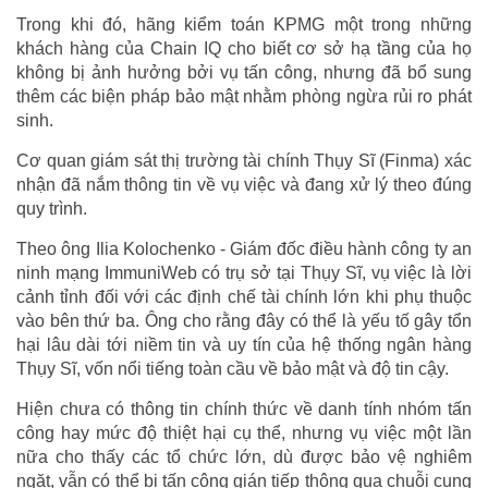
Trong khi đó, hãng kiểm toán KPMG một trong những
khách hàng của Chain IQ cho biết cơ sở hạ tầng của họ
không bị ảnh hưởng bởi vụ tấn công, nhưng đã bổ sung
thêm các biện pháp bảo mật nhằm phòng ngừa rủi ro phát
sinh.
Cơ quan giám sát thị trường tài chính Thụy Sĩ (Finma) xác
nhận đã nắm thông tin về vụ việc và đang xử lý theo đúng
quy trình.
Theo ông Ilia Kolochenko - Giám đốc điều hành công ty an
ninh mạng ImmuniWeb có trụ sở tại Thụy Sĩ, vụ việc là lời
cảnh tỉnh đối với các định chế tài chính lớn khi phụ thuộc
vào bên thứ ba. Ông cho rằng đây có thể là yếu tố gây tổn
hại lâu dài tới niềm tin và uy tín của hệ thống ngân hàng
Thụy Sĩ, vốn nổi tiếng toàn cầu về bảo mật và độ tin cậy.
Hiện chưa có thông tin chính thức về danh tính nhóm tấn
công hay mức độ thiệt hại cụ thể, nhưng vụ việc một lần
nữa cho thấy các tổ chức lớn, dù được bảo vệ nghiêm
ngặt, vẫn có thể bị tấn công gián tiếp thông qua chuỗi cung