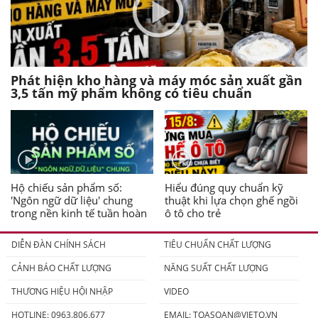
Phát hiện kho hàng và máy móc sản xuất gần
3,5 tấn mỹ phẩm không có tiêu chuẩn
Hộ chiếu sản phẩm số:
Hiểu đúng quy chuẩn kỹ
'Ngôn ngữ dữ liệu' chung
thuật khi lựa chọn ghế ngồi
trong nền kinh tế tuần hoàn
ô tô cho trẻ
DIỄN ĐÀN CHÍNH SÁCH
TIÊU CHUẨN CHẤT LƯỢNG
CẢNH BÁO CHẤT LƯỢNG
NĂNG SUẤT CHẤT LƯỢNG
THƯƠNG HIỆU HỘI NHẬP
VIDEO
HOTLINE: 0963.806.677
EMAIL:
TOASOAN@VIETQ.VN