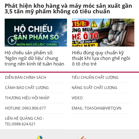
Phát hiện kho hàng và máy móc sản xuất gần
3,5 tấn mỹ phẩm không có tiêu chuẩn
Hộ chiếu sản phẩm số:
Hiểu đúng quy chuẩn kỹ
'Ngôn ngữ dữ liệu' chung
thuật khi lựa chọn ghế ngồi
trong nền kinh tế tuần hoàn
ô tô cho trẻ
DIỄN ĐÀN CHÍNH SÁCH
TIÊU CHUẨN CHẤT LƯỢNG
CẢNH BÁO CHẤT LƯỢNG
NĂNG SUẤT CHẤT LƯỢNG
THƯƠNG HIỆU HỘI NHẬP
VIDEO
HOTLINE: 0963.806.677
EMAIL:
TOASOAN@VIETQ.VN
LIÊN HỆ QUẢNG CÁO :
TEL:0988.624.621