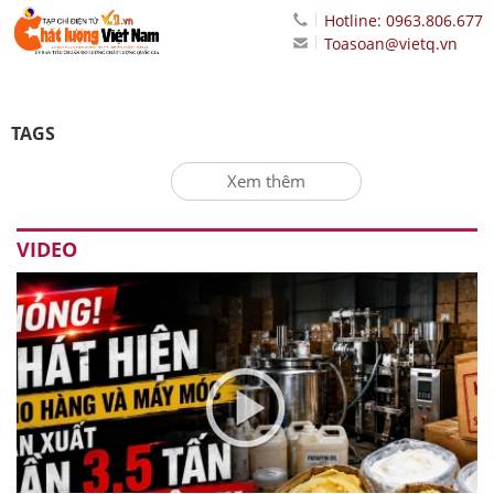
Hotline: 0963.806.677
Toasoan@vietq.vn
TAGS
Xem thêm
VIDEO