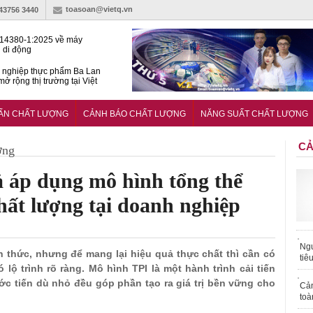
toasoan@vietq.vn
-43756 3440
14380-1:2025 về máy
 di động
 nghiệp thực phẩm Ba Lan
ở rộng thị trường tại Việt
huẩn quốc gia hỗ trợ doanh
 chinh phục thị trường halal
UẨN CHẤT LƯỢNG
CẢNH BÁO CHẤT LƯỢNG
NĂNG SUẤT CHẤT LƯỢNG
CẢ
ợng
ả áp dụng mô hình tổng thể
hất lượng tại doanh nghiệp
Ngư
ận thức, nhưng để mang lại hiệu quả thực chất thì cần có
tiê
lộ trình rõ ràng. Mô hình TPI là một hành trình cải tiến
ớc tiến dù nhỏ đều góp phần tạo ra giá trị bền vững cho
Cả
toà