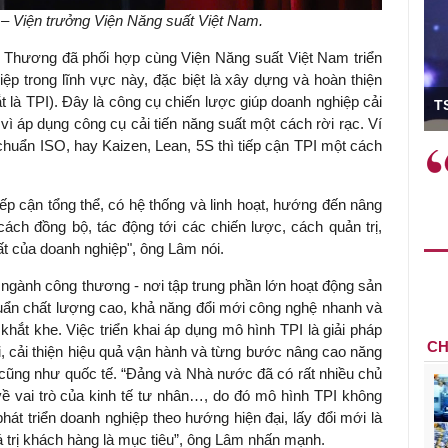
 Viện trưởng Viện Năng suất Việt Nam.
Thương đã phối hợp cùng Viện Năng suất Việt Nam triển
ệp trong lĩnh vực này, đặc biệt là xây dựng và hoàn thiện
ó Viện trưởng
tắt là TPI). Đây là công cụ chiến lược giúp doanh nghiệp cải
T
vì áp dụng công cụ cải tiến năng suất một cách rời rạc. Ví
 chuẩn ISO, hay Kaizen, Lean, 5S thì tiếp cận TPI một cách
ệc phải làm
Việc sử dụng hiệu quả chính
và trên thực tế
sách tài khóa không chỉ mang ý
 hành như tăng
nghĩa hỗ trợ ngắn hạn mà còn
p cận tổng thể, có hệ thống và linh hoạt, hướng đến nâng
a học công
đóng vai trò tạo nền tảng cho
ch đồng bộ, tác động tới các chiến lược, cách quản trị,
 các cơ chế
tăng trưởng bền vững dài hạn.
ất của doanh nghiệp", ông Lâm nói.
i mới sáng tạo,
ngành công thương - nơi tập trung phần lớn hoạt động sản
huẩn chất lượng cao, khả năng đổi mới công nghệ nhanh và
ắt khe. Việc triển khai áp dụng mô hình TPI là giải pháp
CH
i, cải thiện hiệu quả vận hành và từng bước nâng cao năng
c cũng như quốc tế. “Đảng và Nhà nước đã có rất nhiều chủ
ề vai trò của kinh tế tư nhân…, do đó mô hình TPI không
phát triển doanh nghiệp theo hướng hiện đại, lấy đổi mới là
iá trị khách hàng là mục tiêu”, ông Lâm nhấn mạnh.