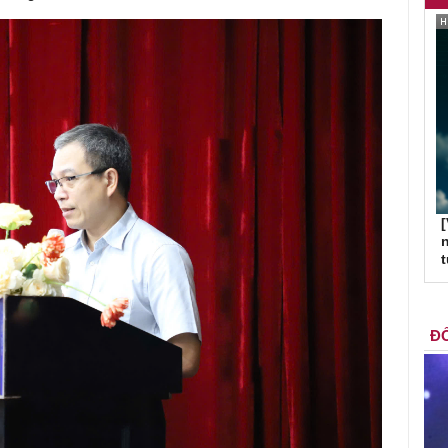
[
n
ĐỐ