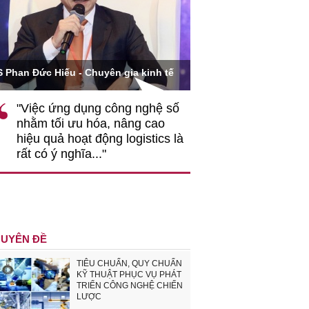
Ông Hoàng Quang Phòn
S Phan Đức Hiếu - Chuyên gia kinh tế
VCCI
"Việc ứng dụng công nghệ số
""Theo tôi, cần 
nhằm tối ưu hóa, nâng cao
gốc rễ về nhận
hiệu quả hoạt động logistics là
nghiệp cần coi
rất có ý nghĩa..."
động hài hoà là
triển..."
UYÊN ĐỀ
TIÊU CHUẨN, QUY CHUẨN
KỸ THUẬT PHỤC VỤ PHÁT
TRIỂN CÔNG NGHỆ CHIẾN
LƯỢC