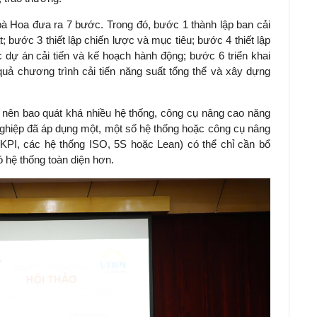
 bà Hoa đưa ra 7 bước. Trong đó, bước 1 thành lập ban cải
; bước 3 thiết lập chiến lược và mục tiêu; bước 4 thiết lập
c dự án cải tiến và kế hoạch hành động; bước 6 triển khai
quả chương trình cải tiến năng suất tổng thể và xây dựng
ể nên bao quát khá nhiều hệ thống, công cụ nâng cao năng
nghiệp đã áp dụng một, một số hệ thống hoặc công cụ nâng
KPI, các hệ thống ISO, 5S hoặc Lean) có thể chỉ cần bổ
 hệ thống toàn diện hơn.