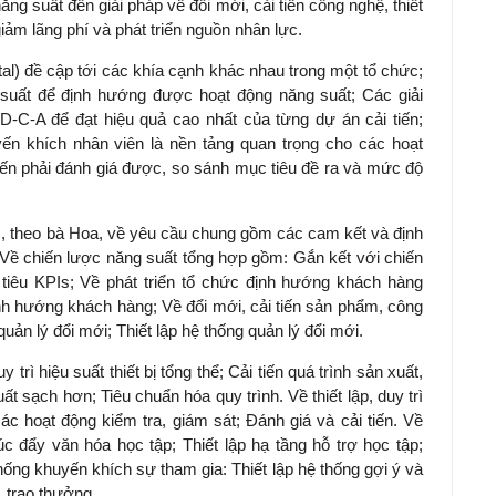
ng suất đến giải pháp về đổi mới, cải tiến công nghệ, thiết
giảm lãng phí và phát triển nguồn nhân lực.
al) đề cập tới các khía cạnh khác nhau trong một tổ chức;
 suất để định hướng được hoạt động năng suất; Các giải
P-D-C-A để đạt hiệu quả cao nhất của từng dự án cải tiến;
yến khích nhân viên là nền tảng quan trọng cho các hoạt
tiến phải đánh giá được, so sánh mục tiêu đề ra và mức độ
I, theo bà Hoa, về yêu cầu chung gồm các cam kết và định
 Về chiến lược năng suất tổng hợp gồm: Gắn kết với chiến
ỉ tiêu KPIs; Về phát triển tổ chức định hướng khách hàng
h hướng khách hàng; Về đổi mới, cải tiến sản phẩm, công
quản lý đổi mới; Thiết lập hệ thống quản lý đổi mới.
trì hiệu suất thiết bị tổng thể; Cải tiến quá trình sản xuất,
t sạch hơn; Tiêu chuẩn hóa quy trình. Về thiết lập, duy trì
c hoạt động kiểm tra, giám sát; Đánh giá và cải tiến. Về
c đẩy văn hóa học tập; Thiết lập hạ tầng hỗ trợ học tập;
 thống khuyến khích sự tham gia: Thiết lập hệ thống gợi ý và
 trao thưởng.