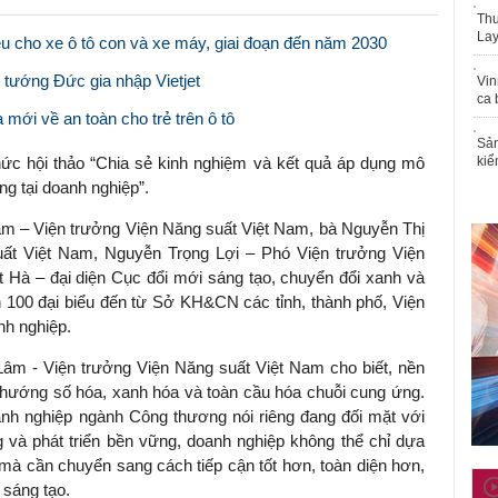
Thu
Lay
iệu cho xe ô tô con và xe máy, giai đoạn đến năm 2030
 tướng Đức gia nhập Vietjet
Vin
ca 
mới về an toàn cho trẻ trên ô tô
Sản
ức hội thảo “Chia sẻ kinh nghiệm và kết quả áp dụng mô
kiể
ng tại doanh nghiệp”.
m – Viện trưởng Viện Năng suất Việt Nam, bà Nguyễn Thị
ất Việt Nam, Nguyễn Trọng Lợi – Phó Viện trưởng Viện
 Hà – đại diện Cục đổi mới sáng tạo, chuyển đổi xanh và
100 đại biểu đến từ Sở KH&CN các tỉnh, thành phố, Viện
nh nghiệp.
 Lâm - Viện trưởng Viện Năng suất Việt Nam cho biết, nền
u hướng số hóa, xanh hóa và toàn cầu hóa chuỗi cung ứng.
nh nghiệp ngành Công thương nói riêng đang đối mặt với
 và phát triển bền vững, doanh nghiệp không thể chỉ dựa
n mà cần chuyển sang cách tiếp cận tốt hơn, toàn diện hơn,
 sáng tạo.