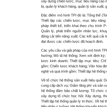
xây dựng chiến lược, mục tiêu nâng cao nă
bị, quản lý khách hàng, quản lý sản xuất, 
Đặc điểm mô hình TPI đó là: Tổng thể (Tot
Thiết lập các chiến lược, mục tiêu năng
pháp thiết kế, triển khai theo chu trình 
Quản lý, phát triển nguồn nhân lực, khu
động cải tiến năng suất; Các kết quả cải 
đạt được các chiến lược đã hoạch định.
Các yêu cầu và giải pháp của mô hình TP
hướng; Mô tả hệ thống; Xem xét định kỳ;
lược kinh doanh; Thiết lập mục tiêu; Ch
gồm: Chiến lược khách hàng; Văn hóa địn
nghệ và quá trình gồm: Thiết lập hệ thống 
Về tổ chức hệ thống sản xuất hiệu quả: Duy 
cung cấp dịch vụ; Giảm lãng phí và sản xuấ
hệ thống đảm bảo chất lượng: Tổ chức cá
xây dựng tổ chức học hỏi: Xây dựng, thú
Thiết lập hệ thống quản lý tri thức. Về hệ
tiếp nhận ý tưởng; Hệ thống khuyến khích,