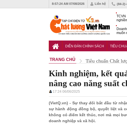
8:57:25 AM
07/08/2026
Liên hệ
(84-2)
TCVN 
nghiền
Doanh
muốn m
Nam
Tiêu c
nghiệp
DIỄN ĐÀN CHÍNH SÁCH
TIÊU CH
TRANG CHỦ
Tiêu chuẩn Chất lư
Kinh nghiệm, kết qu
nâng cao năng suất c
17:24 06/06/2025
(VietQ.vn) - Sự thay đổi bắt đầu từ nh
sự hành động đồng bộ, quyết liệt và có 
không có điểm kết thúc, nơi mà mọi bư
doanh nghiệp và xã hội.