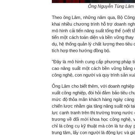
Ông Nguyễn Tùng Lâm –
Theo ông Lâm, những năm qua, Bộ Công 
khai nhiều chương trình hỗ trợ doanh nghi
TS. Nguyễn Đức Độ - Ph
mô hình cải tiến năng suất tổng thể (viết 
Viện Kinh tế Tài chính
tiến một cách toàn diện và bền vững thay 
dụ, hệ thống quản lý chất lượng theo tiêu
"Có rất nhiều vi
tích hợp theo hướng đồng bộ.
ngay từ bây giờ 
đang được tiến
"Đây là mô hình cung cấp phương pháp tiế
đầu tư cho kho
cao năng suất một cách bền vững bằng cá
nghệ; ban hành
công nghệ, con người và quy trình sản xu
khuyến khích đổ
Ông Lâm cho biết thêm, với doanh nghiệp 
khởi nghiệp..."
xuất công nghiệp, đòi hỏi đảm bảo tiêu c
mức độ thỏa mãn khách hàng ngày càng kh
chiến lược nhằm gia tăng năng suất nội tạ
lực cạnh tranh trên thị trường trong nướ
trương về đổi mới khoa học công nghệ, v
chỉ là công cụ kỹ thuật mà còn là tư duy 
trung tâm, lấy con người là động lực và g