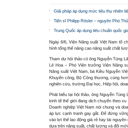
Giải pháp áp dụng mức tiêu thụ nhiên l
Tiến sĩ Philipp Rösler – nguyên Phó Thủ
Trung Quốc áp dụng tiêu chuẩn quốc gia 
Ngày 6/6, Viện Năng suất Việt Nam tổ ch
hình tổng thể nâng cao năng suất chất lượ
Tham dự hội thảo có ông Nguyễn Tùng Lâ
Lê Hoa – Phó Viện trưởng Viện Năng su
Năng suất Việt Nam, bà Kiều Nguyễn Việt
Khuyến công, Bộ Công thương, cùng hơn 
nghiên cứu, trường Đại học, Hiệp hội, doa
Phát biểu tại hội thảo, ông Nguyễn Tùng
kinh tế thế giới đang dịch chuyển theo x
Doanh nghiệp Việt Nam nói chung và doa
áp lực cạnh tranh gay gắt. Để đứng vững
vào lợi thế lao động giá rẻ hay tài nguyê
dựa trên năng suất, chất lượng và đổi mới