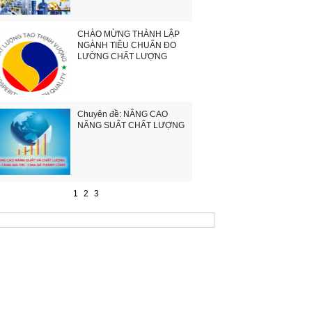
CHÀO MỪNG THÀNH LẬP
NGÀNH TIÊU CHUẨN ĐO
LƯỜNG CHẤT LƯỢNG
Chuyên đề: NÂNG CAO
NĂNG SUẤT CHẤT LƯỢNG
1
2
3