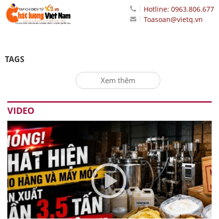
Hotline: 0963.806.677
Toasoan@vietq.vn
TAGS
Xem thêm
VIDEO