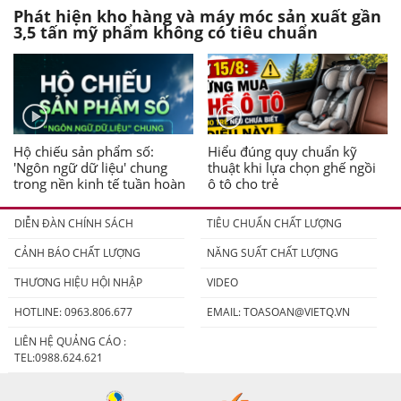
Phát hiện kho hàng và máy móc sản xuất gần
3,5 tấn mỹ phẩm không có tiêu chuẩn
Hộ chiếu sản phẩm số:
Hiểu đúng quy chuẩn kỹ
'Ngôn ngữ dữ liệu' chung
thuật khi lựa chọn ghế ngồi
trong nền kinh tế tuần hoàn
ô tô cho trẻ
DIỄN ĐÀN CHÍNH SÁCH
TIÊU CHUẨN CHẤT LƯỢNG
CẢNH BÁO CHẤT LƯỢNG
NĂNG SUẤT CHẤT LƯỢNG
THƯƠNG HIỆU HỘI NHẬP
VIDEO
HOTLINE: 0963.806.677
EMAIL:
TOASOAN@VIETQ.VN
LIÊN HỆ QUẢNG CÁO :
TEL:0988.624.621