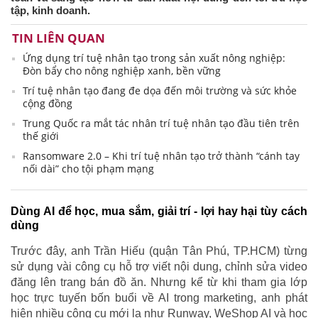
tập, kinh doanh.
TIN LIÊN QUAN
Ứng dụng trí tuệ nhân tạo trong sản xuất nông nghiệp:
Đòn bẩy cho nông nghiệp xanh, bền vững
Trí tuệ nhân tạo đang đe dọa đến môi trường và sức khỏe
cộng đồng
Trung Quốc ra mắt tác nhân trí tuệ nhân tạo đầu tiên trên
thế giới
Ransomware 2.0 – Khi trí tuệ nhân tạo trở thành “cánh tay
nối dài” cho tội phạm mạng
Dùng AI để học, mua sắm, giải trí - lợi hay hại tùy cách
dùng
Trước đây, anh Trần Hiếu (quận Tân Phú, TP.HCM) từng
sử dụng vài công cụ hỗ trợ viết nội dung, chỉnh sửa video
đăng lên trang bán đồ ăn. Nhưng kể từ khi tham gia lớp
học trực tuyến bốn buổi về AI trong marketing, anh phát
hiện nhiều công cụ mới lạ như Runway, WeShop AI và học