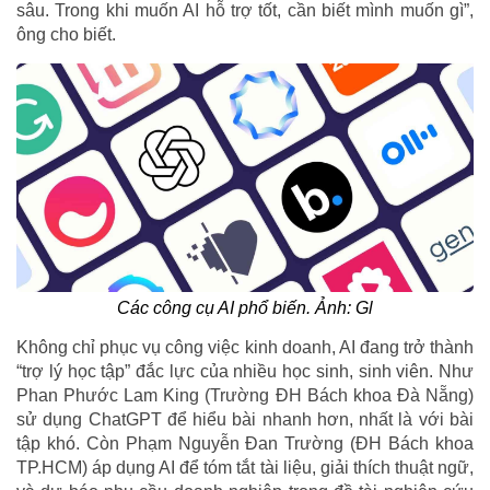
sâu. Trong khi muốn AI hỗ trợ tốt, cần biết mình muốn gì”,
ông cho biết.
Các công cụ AI phổ biến. Ảnh: Gl
Không chỉ phục vụ công việc kinh doanh, AI đang trở thành
“trợ lý học tập” đắc lực của nhiều học sinh, sinh viên. Như
Phan Phước Lam King (Trường ĐH Bách khoa Đà Nẵng)
sử dụng ChatGPT để hiểu bài nhanh hơn, nhất là với bài
tập khó. Còn Phạm Nguyễn Đan Trường (ĐH Bách khoa
TP.HCM) áp dụng AI để tóm tắt tài liệu, giải thích thuật ngữ,