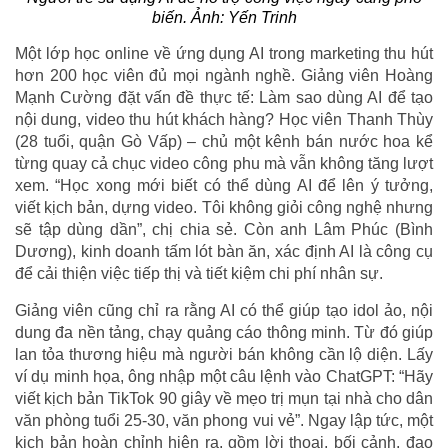
biến. Ảnh: Yến Trinh
Một lớp học online về ứng dụng AI trong marketing thu hút
hơn 200 học viên đủ mọi ngành nghề. Giảng viên Hoàng
Mạnh Cường đặt vấn đề thực tế: Làm sao dùng AI để tạo
nội dung, video thu hút khách hàng? Học viên Thanh Thùy
(28 tuổi, quận Gò Vấp) – chủ một kênh bán nước hoa kể
từng quay cả chục video công phu mà vẫn không tăng lượt
xem. “Học xong mới biết có thể dùng AI để lên ý tưởng,
viết kịch bản, dựng video. Tôi không giỏi công nghệ nhưng
sẽ tập dùng dần”, chị chia sẻ. Còn anh Lâm Phúc (Bình
Dương), kinh doanh tấm lót bàn ăn, xác định AI là công cụ
để cải thiện việc tiếp thị và tiết kiệm chi phí nhân sự.
Giảng viên cũng chỉ ra rằng AI có thể giúp tạo idol ảo, nội
dung đa nền tảng, chạy quảng cáo thông minh. Từ đó giúp
lan tỏa thương hiệu mà người bán không cần lộ diện. Lấy
ví dụ minh họa, ông nhập một câu lệnh vào ChatGPT: “Hãy
viết kịch bản TikTok 90 giây về mẹo trị mụn tại nhà cho dân
văn phòng tuổi 25-30, văn phong vui vẻ”. Ngay lập tức, một
kịch bản hoàn chỉnh hiện ra, gồm lời thoại, bối cảnh, đạo