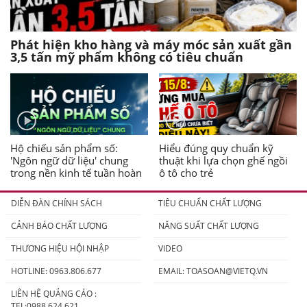
Phát hiện kho hàng và máy móc sản xuất gần
3,5 tấn mỹ phẩm không có tiêu chuẩn
Hộ chiếu sản phẩm số:
Hiểu đúng quy chuẩn kỹ
'Ngôn ngữ dữ liệu' chung
thuật khi lựa chọn ghế ngồi
trong nền kinh tế tuần hoàn
ô tô cho trẻ
DIỄN ĐÀN CHÍNH SÁCH
TIÊU CHUẨN CHẤT LƯỢNG
CẢNH BÁO CHẤT LƯỢNG
NĂNG SUẤT CHẤT LƯỢNG
THƯƠNG HIỆU HỘI NHẬP
VIDEO
HOTLINE: 0963.806.677
EMAIL:
TOASOAN@VIETQ.VN
LIÊN HỆ QUẢNG CÁO :
TEL:0988.624.621