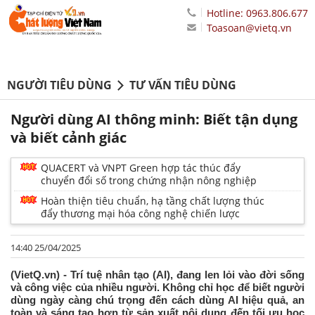
Hotline: 0963.806.677
Toasoan@vietq.vn
NGƯỜI TIÊU DÙNG
TƯ VẤN TIÊU DÙNG
Người dùng AI thông minh: Biết tận dụng
và biết cảnh giác
QUACERT và VNPT Green hợp tác thúc đẩy
chuyển đổi số trong chứng nhận nông nghiệp
Hoàn thiện tiêu chuẩn, hạ tầng chất lượng thúc
đẩy thương mại hóa công nghệ chiến lược
14:40 25/04/2025
(VietQ.vn) - Trí tuệ nhân tạo (AI), đang len lỏi vào đời sống
và công việc của nhiều người. Không chỉ học để biết người
dùng ngày càng chú trọng đến cách dùng AI hiệu quả, an
toàn và sáng tạo hơn từ sản xuất nội dung đến tối ưu học