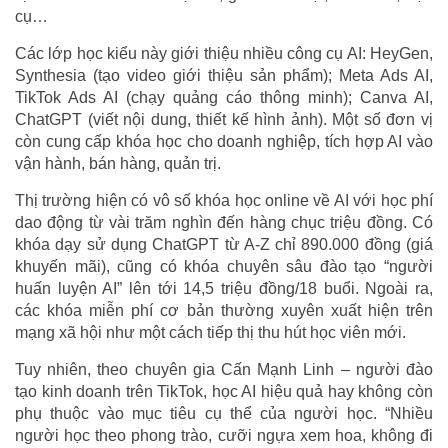
cụ…
Các lớp học kiểu này giới thiệu nhiều công cụ AI: HeyGen,
Synthesia (tạo video giới thiệu sản phẩm); Meta Ads AI,
TikTok Ads AI (chạy quảng cáo thông minh); Canva AI,
ChatGPT (viết nội dung, thiết kế hình ảnh). Một số đơn vị
còn cung cấp khóa học cho doanh nghiệp, tích hợp AI vào
vận hành, bán hàng, quản trị.
Thị trường hiện có vô số khóa học online về AI với học phí
dao động từ vài trăm nghìn đến hàng chục triệu đồng. Có
khóa dạy sử dụng ChatGPT từ A-Z chỉ 890.000 đồng (giá
khuyến mãi), cũng có khóa chuyên sâu đào tạo “người
huấn luyện AI” lên tới 14,5 triệu đồng/18 buổi. Ngoài ra,
các khóa miễn phí cơ bản thường xuyên xuất hiện trên
mạng xã hội như một cách tiếp thị thu hút học viên mới.
Tuy nhiên, theo chuyên gia Cấn Mạnh Linh – người đào
tạo kinh doanh trên TikTok, học AI hiệu quả hay không còn
phụ thuộc vào mục tiêu cụ thể của người học. “Nhiều
người học theo phong trào, cưỡi ngựa xem hoa, không đi