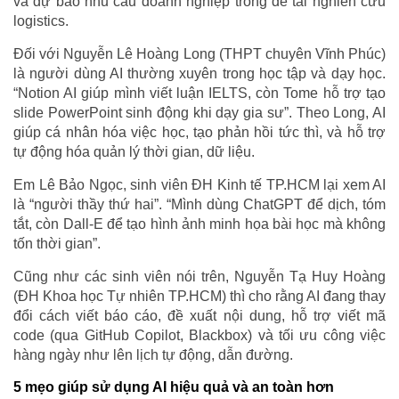
và dự báo nhu cầu doanh nghiệp trong đề tài nghiên cứu
logistics.
Đối với Nguyễn Lê Hoàng Long (THPT chuyên Vĩnh Phúc)
là người dùng AI thường xuyên trong học tập và dạy học.
“Notion AI giúp mình viết luận IELTS, còn Tome hỗ trợ tạo
slide PowerPoint sinh động khi dạy gia sư”. Theo Long, AI
giúp cá nhân hóa việc học, tạo phản hồi tức thì, và hỗ trợ
tự động hóa quản lý thời gian, dữ liệu.
Em Lê Bảo Ngọc, sinh viên ĐH Kinh tế TP.HCM lại xem AI
là “người thầy thứ hai”. “Mình dùng ChatGPT để dịch, tóm
tắt, còn Dall-E để tạo hình ảnh minh họa bài học mà không
tốn thời gian”.
Cũng như các sinh viên nói trên, Nguyễn Tạ Huy Hoàng
(ĐH Khoa học Tự nhiên TP.HCM) thì cho rằng AI đang thay
đổi cách viết báo cáo, đề xuất nội dung, hỗ trợ viết mã
code (qua GitHub Copilot, Blackbox) và tối ưu công việc
hàng ngày như lên lịch tự động, dẫn đường.
5 mẹo giúp sử dụng AI hiệu quả và an toàn hơn