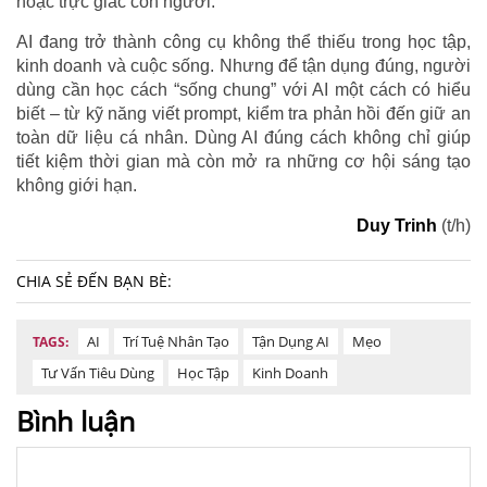
hoặc trực giác con người.
AI đang trở thành công cụ không thể thiếu trong học tập,
kinh doanh và cuộc sống. Nhưng để tận dụng đúng, người
dùng cần học cách “sống chung” với AI một cách có hiểu
biết – từ kỹ năng viết prompt, kiểm tra phản hồi đến giữ an
toàn dữ liệu cá nhân. Dùng AI đúng cách không chỉ giúp
tiết kiệm thời gian mà còn mở ra những cơ hội sáng tạo
không giới hạn.
Duy Trinh
(t/h)
CHIA SẺ ĐẾN BẠN BÈ:
AI
Trí Tuệ Nhân Tạo
Tận Dụng AI
Mẹo
TAGS:
Tư Vấn Tiêu Dùng
Học Tập
Kinh Doanh
Bình luận