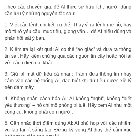
Theo các chuyên gia, để AI thực sự hữu ích, người dùng
cần lưu ý những nguyên tắc sau:
1. Viết câu lệnh chi tiết, cụ thể: Thay vì ra lệnh mơ hồ, hãy
mô tả rõ yêu cầu, mục tiêu, giọng văn… để AI hiểu đúng và
phản hồi sát ý bạn.
2. Kiểm tra lại kết quả: AI có thể “ảo giác” và đưa ra thông
tin sai. Hãy kiểm chứng qua các nguồn tin cậy hoặc hỏi lại
với cách diễn đạt khác.
3. Giữ bí mật dữ liệu cá nhân: Tránh đưa thông tin nhạy
cảm vào các hệ thống AI, đặc biệt khi dữ liệu được xử lý
trên đám mây.
4. Không nhân cách hóa AI: AI không “nghĩ”, không “biết
yêu thương” – nó chỉ mô phỏng trí tuệ. Hãy xem AI như một
công cụ, không phải con người.
5. Cân nhắc thời điểm dùng AI: AI phù hợp với các nhiệm
vụ lặp lại, ít sáng tạo. Đừng kỳ vọng AI thay thế cảm xúc