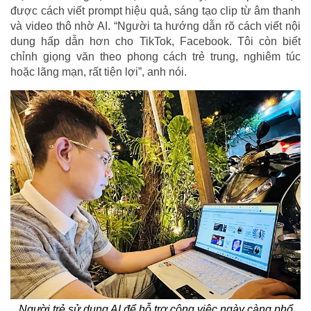
được cách viết prompt hiệu quả, sáng tạo clip từ âm thanh
và video thô nhờ AI. “Người ta hướng dẫn rõ cách viết nội
dung hấp dẫn hơn cho TikTok, Facebook. Tôi còn biết
chỉnh giọng văn theo phong cách trẻ trung, nghiêm túc
hoặc lãng mạn, rất tiện lợi”, anh nói.
Người trẻ sử dụng AI để hỗ trợ công việc ngày càng phổ