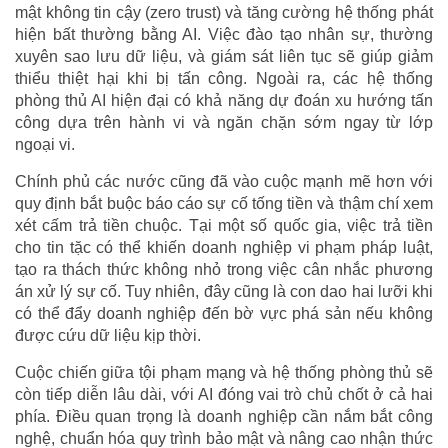
mật không tin cậy (zero trust) và tăng cường hệ thống phát
hiện bất thường bằng AI. Việc đào tạo nhân sự, thường
xuyên sao lưu dữ liệu, và giám sát liên tục sẽ giúp giảm
thiểu thiệt hại khi bị tấn công. Ngoài ra, các hệ thống
phòng thủ AI hiện đại có khả năng dự đoán xu hướng tấn
công dựa trên hành vi và ngăn chặn sớm ngay từ lớp
ngoại vi.
Chính phủ các nước cũng đã vào cuộc mạnh mẽ hơn với
quy định bắt buộc báo cáo sự cố tống tiền và thậm chí xem
xét cấm trả tiền chuộc. Tại một số quốc gia, việc trả tiền
cho tin tặc có thể khiến doanh nghiệp vi phạm pháp luật,
tạo ra thách thức không nhỏ trong việc cân nhắc phương
án xử lý sự cố. Tuy nhiên, đây cũng là con dao hai lưỡi khi
có thể đẩy doanh nghiệp đến bờ vực phá sản nếu không
được cứu dữ liệu kịp thời.
Cuộc chiến giữa tội phạm mạng và hệ thống phòng thủ sẽ
còn tiếp diễn lâu dài, với AI đóng vai trò chủ chốt ở cả hai
phía. Điều quan trọng là doanh nghiệp cần nắm bắt công
nghệ, chuẩn hóa quy trình bảo mật và nâng cao nhận thức