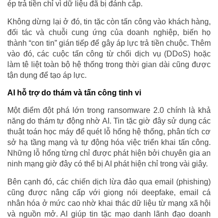
ép trả tiền chỉ vì dữ liệu đã bị đánh cắp.
Không dừng lại ở đó, tin tặc còn tấn công vào khách hàng,
đối tác và chuỗi cung ứng của doanh nghiệp, biến họ
thành “con tin” gián tiếp để gây áp lực trả tiền chuộc. Thêm
vào đó, các cuộc tấn công từ chối dịch vụ (DDoS) hoặc
làm tê liệt toàn bộ hệ thống trong thời gian dài cũng được
tận dụng để tạo áp lực.
AI hỗ trợ do thám và tấn công tinh vi
Một điểm đột phá lớn trong ransomware 2.0 chính là khả
năng do thám tự động nhờ AI. Tin tặc giờ đây sử dụng các
thuật toán học máy để quét lỗ hổng hệ thống, phân tích cơ
sở hạ tầng mạng và tự động hóa việc triển khai tấn công.
Những lỗ hổng từng chỉ được phát hiện bởi chuyên gia an
ninh mạng giờ đây có thể bị AI phát hiện chỉ trong vài giây.
Bên cạnh đó, các chiến dịch lừa đảo qua email (phishing)
cũng được nâng cấp với giọng nói deepfake, email cá
nhân hóa ở mức cao nhờ khai thác dữ liệu từ mạng xã hội
và nguồn mở. AI giúp tin tặc mạo danh lãnh đạo doanh