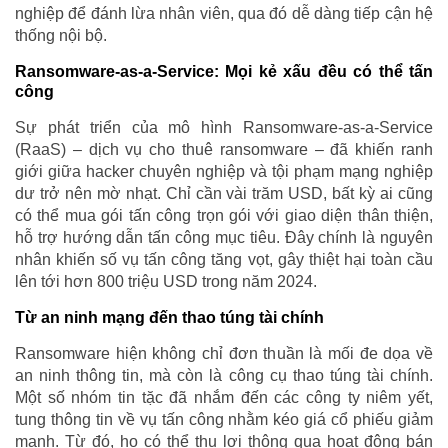
nghiệp để đánh lừa nhân viên, qua đó dễ dàng tiếp cận hệ
thống nội bộ.
Ransomware-as-a-Service: Mọi kẻ xấu đều có thể tấn
công
Sự phát triển của mô hình Ransomware-as-a-Service
(RaaS) – dịch vụ cho thuê ransomware – đã khiến ranh
giới giữa hacker chuyên nghiệp và tội phạm mạng nghiệp
dư trở nên mờ nhạt. Chỉ cần vài trăm USD, bất kỳ ai cũng
có thể mua gói tấn công trọn gói với giao diện thân thiện,
hỗ trợ hướng dẫn tấn công mục tiêu. Đây chính là nguyên
nhân khiến số vụ tấn công tăng vọt, gây thiệt hại toàn cầu
lên tới hơn 800 triệu USD trong năm 2024.
Từ an ninh mạng đến thao túng tài chính
Ransomware hiện không chỉ đơn thuần là mối đe dọa về
an ninh thông tin, mà còn là công cụ thao túng tài chính.
Một số nhóm tin tặc đã nhắm đến các công ty niêm yết,
tung thông tin về vụ tấn công nhằm kéo giá cổ phiếu giảm
mạnh. Từ đó, họ có thể thu lợi thông qua hoạt động bán