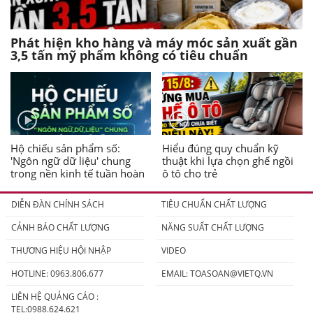
Phát hiện kho hàng và máy móc sản xuất gần
3,5 tấn mỹ phẩm không có tiêu chuẩn
Hộ chiếu sản phẩm số:
Hiểu đúng quy chuẩn kỹ
'Ngôn ngữ dữ liệu' chung
thuật khi lựa chọn ghế ngồi
trong nền kinh tế tuần hoàn
ô tô cho trẻ
DIỄN ĐÀN CHÍNH SÁCH
TIÊU CHUẨN CHẤT LƯỢNG
CẢNH BÁO CHẤT LƯỢNG
NĂNG SUẤT CHẤT LƯỢNG
THƯƠNG HIỆU HỘI NHẬP
VIDEO
HOTLINE: 0963.806.677
EMAIL:
TOASOAN@VIETQ.VN
LIÊN HỆ QUẢNG CÁO :
TEL:0988.624.621