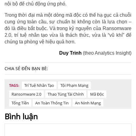
nội bộ để chủ động ứng phó.
Trong thời đại mà một dòng mã độc có thể hạ gục cả chuỗi
cung ứng toàn cầu, sự chuẩn bị không còn là lựa chọn –
đó là điều bắt buộc. Và trong kỷ nguyên của Ransomware
2.0, trí tuệ nhân tạo vừa là thách thức, vừa là “vũ khí” để
chúng ta phòng vệ hiệu quả hơn.
Duy Trinh
(theo Analytics Insight)
CHIA SẺ ĐẾN BẠN BÈ:
Trí Tuệ Nhân Tạo
Tội Phạm Mạng
TAGS:
Ransomware 2.0
Thao Túng Tài Chính
Mã Độc
Tống Tiền
An Toàn Thông Tin
An Ninh Mạng
Bình luận