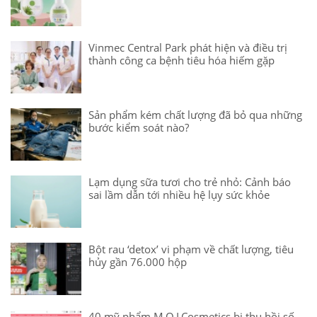
Vinmec Central Park phát hiện và điều trị
thành công ca bệnh tiêu hóa hiếm gặp
Sản phẩm kém chất lượng đã bỏ qua những
bước kiểm soát nào?
Lạm dụng sữa tươi cho trẻ nhỏ: Cảnh báo
sai lầm dẫn tới nhiều hệ lụy sức khỏe
Bột rau ‘detox’ vi phạm về chất lượng, tiêu
hủy gần 76.000 hộp
40 mỹ phẩm M.O.I.Cosmetics bị thu hồi số