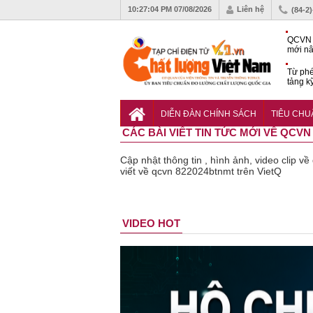
10:27:05 PM
07/08/2026
Liên hệ
(84-2
QCVN 
mới nâ
công t
Từ phé
tảng k
phẩm
Khu dâ
của quy
DIỄN ĐÀN CHÍNH SÁCH
TIÊU CH
Vĩnh 
CÁC BÀI VIẾT TIN TỨC MỚI VỀ QCVN
Cập nhật thông tin , hình ảnh, video clip 
viết về qcvn 822024btnmt trên VietQ
Bột rau
Cảnh báo
VIDEO HOT
‘detox’ vi
39 lô th
phạm về
phẩm b
chất lượng,
vệ sức
tiêu hủy
khỏe giả
gần 76.000
kém chấ
hộp
lượng b
thu hồi