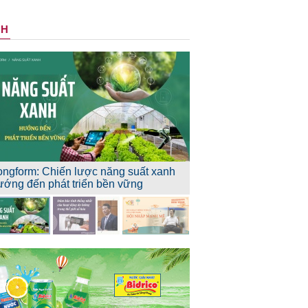
NH
ongform: Chiến lược năng suất xanh
ướng đến phát triển bền vững