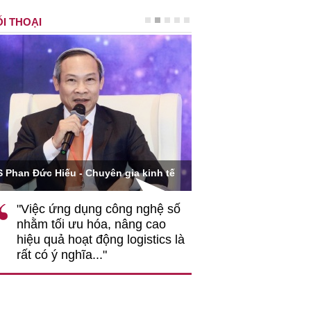
I THOẠI
Ông Hoàng Quang Phòn
S Phan Đức Hiếu - Chuyên gia kinh tế
VCCI
"Việc ứng dụng công nghệ số
""Theo tôi, cần 
nhằm tối ưu hóa, nâng cao
gốc rễ về nhận
hiệu quả hoạt động logistics là
nghiệp cần coi
rất có ý nghĩa..."
động hài hoà là
triển..."