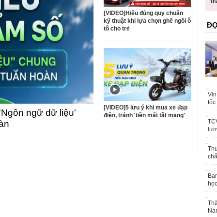
ốc
tr
[VIDEO]Hiểu đúng quy chuẩn
kỹ thuật khi lựa chọn ghế ngồi ô
ĐỌ
tô cho trẻ
Vin
tốc
[VIDEO]5 lưu ý khi mua xe đạp
'Ngôn ngữ dữ liệu'
điện, tránh 'tiền mất tật mang'
TCV
oàn
lượ
Thu
chấ
Ban
học
Thà
Nam