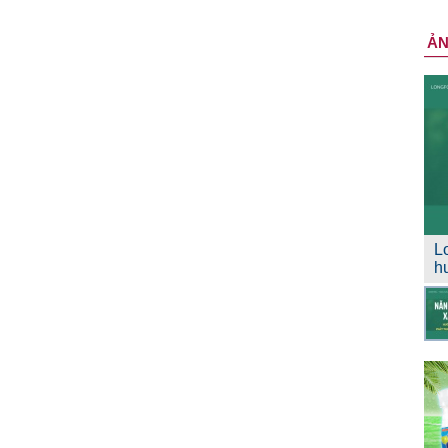
Ả
L
h