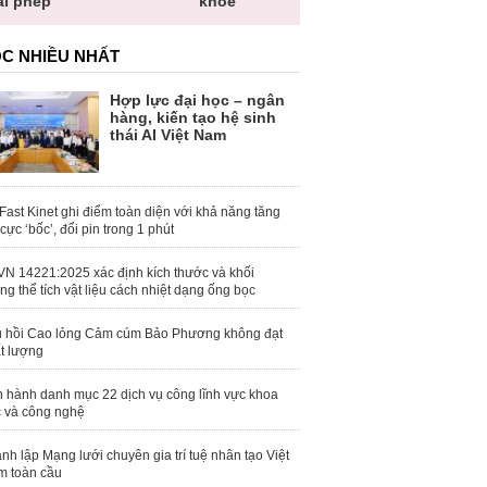
ái phép
khỏe
toàn quố
C NHIỀU NHẤT
Hợp lực đại học – ngân
hàng, kiến tạo hệ sinh
thái AI Việt Nam
Fast Kinet ghi điểm toàn diện với khả năng tăng
 cực ‘bốc’, đổi pin trong 1 phút
N 14221:2025 xác định kích thước và khối
ng thể tích vật liệu cách nhiệt dạng ống bọc
 hồi Cao lỏng Cảm cúm Bảo Phương không đạt
t lượng
 hành danh mục 22 dịch vụ công lĩnh vực khoa
 và công nghệ
nh lập Mạng lưới chuyên gia trí tuệ nhân tạo Việt
 toàn cầu