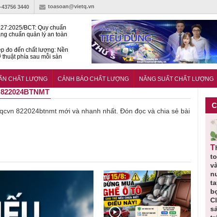
toasoan@vietq.vn
)-43756 3440
27:2025/BCT: Quy chuẩn
ng chuẩn quản lý an toàn
rình thủy điện
p đo đến chất lượng: Nền
ỹ thuật phía sau mỗi sản
n cư Phước Thọ: Hạt nhân
 hoạch đô thị tri thức tại
UẨN CHẤT LƯỢNG
CẢNH BÁO CHẤT LƯỢNG
NĂNG SUẤT CHẤT LƯỢNG
Long
 822024BTNMT
C
về qcvn 822024btnmt mới và nhanh nhất. Đón đọc và chia sẻ bài
Thu hồi
Thu hồi
Người tiêu
Cảnh báo
Thu hồi
ực
toàn quốc
Cao lỏng
dùng cần
sản phẩm
t
ảo
sản phẩm
Cảm cúm
cảnh giác
nhập ngoại
và
tắm gội
Bảo
lựa chọn
bị thu hồi
n
,
Oatrum và
Phương
thịt lợn đạt
do mất an
t
t
Tabame Pro
không đạt
tiêu chuẩn
toàn có thể
b
ị
không đạt
chất lượng
và an toàn
xuất hiện
C
chất lượng
tại Việt Nam
s