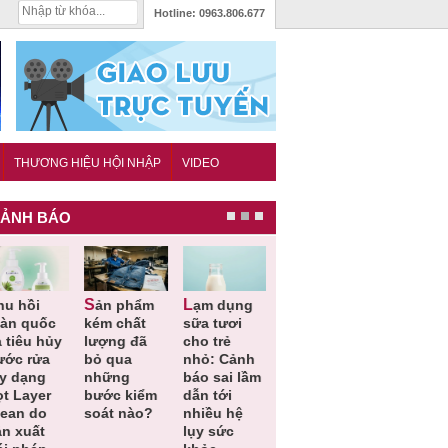
Hotline:
0963.806.677
THƯƠNG HIỆU HỘI NHẬP
VIDEO
ẢNH BÁO
Sản phẩm
Lạm dụng
Bột rau
Cảnh báo
oàn quốc
kém chất
sữa tươi
‘detox’ vi
39 lô thự
 tiêu hủy
lượng đã
cho trẻ
phạm về
phẩm bảo
ước rửa
bỏ qua
nhỏ: Cảnh
chất lượng,
vệ sức
ay dạng
những
báo sai lầm
tiêu hủy
khỏe giả,
ọt Layer
bước kiểm
dẫn tới
gần 76.000
kém chất
lean do
soát nào?
nhiều hệ
hộp
lượng bị
ản xuất
lụy sức
thu hồi