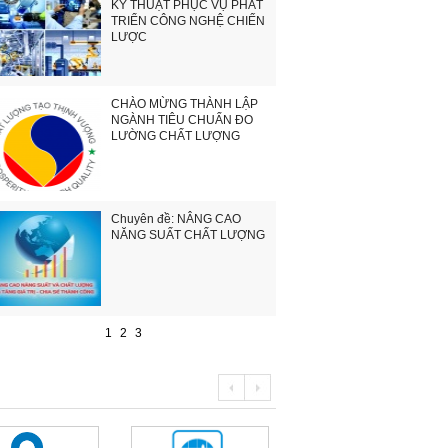
KỸ THUẬT PHỤC VỤ PHÁT
TRIỂN CÔNG NGHỆ CHIẾN
LƯỢC
CHÀO MỪNG THÀNH LẬP
NGÀNH TIÊU CHUẨN ĐO
LƯỜNG CHẤT LƯỢNG
Chuyên đề: NÂNG CAO
NĂNG SUẤT CHẤT LƯỢNG
1
2
3