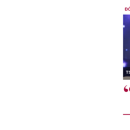
ĐỐ
ó Viện trưởng
T
ệc phải làm
Việc sử dụng hiệu quả chính
và trên thực tế
sách tài khóa không chỉ mang ý
 hành như tăng
nghĩa hỗ trợ ngắn hạn mà còn
a học công
đóng vai trò tạo nền tảng cho
 các cơ chế
tăng trưởng bền vững dài hạn.
i mới sáng tạo,