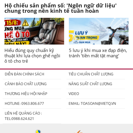
Hộ chiếu sản phẩm số: 'Ngôn ngữ dữ liệu'
chung trong nền kinh tế tuần hoàn
Hiểu đúng quy chuẩn kỹ
5 lưu ý khi mua xe đạp điện,
thuật khi lựa chọn ghế ngồi
tránh 'tiền mất tật mang'
ô tô cho trẻ
DIỄN ĐÀN CHÍNH SÁCH
TIÊU CHUẨN CHẤT LƯỢNG
CẢNH BÁO CHẤT LƯỢNG
NĂNG SUẤT CHẤT LƯỢNG
THƯƠNG HIỆU HỘI NHẬP
VIDEO
HOTLINE: 0963.806.677
EMAIL:
TOASOAN@VIETQ.VN
LIÊN HỆ QUẢNG CÁO :
TEL:0988.624.621