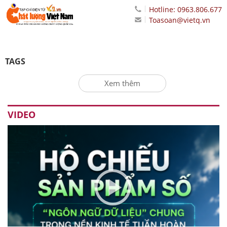
Hotline: 0963.806.677
Toasoan@vietq.vn
TAGS
Xem thêm
VIDEO