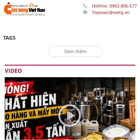
Hotline: 0963.806.677
Toasoan@vietq.vn
TAGS
Xem thêm
VIDEO