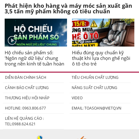
Phát hiện kho hàng và máy móc sản xuất gần
3,5 tấn mỹ phẩm không có tiêu chuẩn
Hộ chiếu sản phẩm số:
Hiểu đúng quy chuẩn kỹ
'Ngôn ngữ dữ liệu' chung
thuật khi lựa chọn ghế ngồi
trong nền kinh tế tuần hoàn
ô tô cho trẻ
DIỄN ĐÀN CHÍNH SÁCH
TIÊU CHUẨN CHẤT LƯỢNG
CẢNH BÁO CHẤT LƯỢNG
NĂNG SUẤT CHẤT LƯỢNG
THƯƠNG HIỆU HỘI NHẬP
VIDEO
HOTLINE: 0963.806.677
EMAIL:
TOASOAN@VIETQ.VN
LIÊN HỆ QUẢNG CÁO :
TEL:0988.624.621