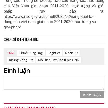
Tổng cục Thống kê (2023). Báo cáo năng suất lao động
của Việt Nam giai đoạn 2011-2020: thực trạng và giải
pháp. Truy cập tại
https://www.nso.gov.vn/default/2023/02/nang-suat-lao-
dong-cua-viet-nam-giai-doan-2011-2020-thuc-trang-va-
giai-phap/
CHIA SẺ ĐẾN BẠN BÈ:
Chuỗi Cung Ứng
Logistics
Nhân Sự
TAGS:
Khung Năng Lực
Mô Hình Hợp Tác Triple Helix
Bình luận
BÌNH LUẬN
TIN CÙNG CHUYÊN MỤC