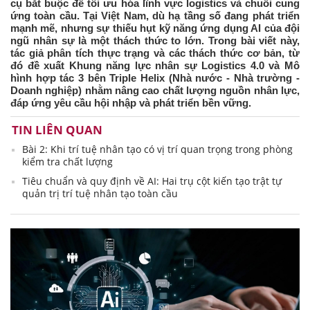
cụ bắt buộc để tối ưu hóa lĩnh vực logistics và chuỗi cung
ứng toàn cầu. Tại Việt Nam, dù hạ tầng số đang phát triển
mạnh mẽ, nhưng sự thiếu hụt kỹ năng ứng dụng AI của đội
ngũ nhân sự là một thách thức to lớn. Trong bài viết này,
tác giả phân tích thực trạng và các thách thức cơ bản, từ
đó đề xuất Khung năng lực nhân sự Logistics 4.0 và Mô
hình hợp tác 3 bên Triple Helix (Nhà nước - Nhà trường -
Doanh nghiệp) nhằm nâng cao chất lượng nguồn nhân lực,
đáp ứng yêu cầu hội nhập và phát triển bền vững.
TIN LIÊN QUAN
Bài 2: Khi trí tuệ nhân tạo có vị trí quan trọng trong phòng
kiểm tra chất lượng
Tiêu chuẩn và quy định về AI: Hai trụ cột kiến tạo trật tự
quản trị trí tuệ nhân tạo toàn cầu