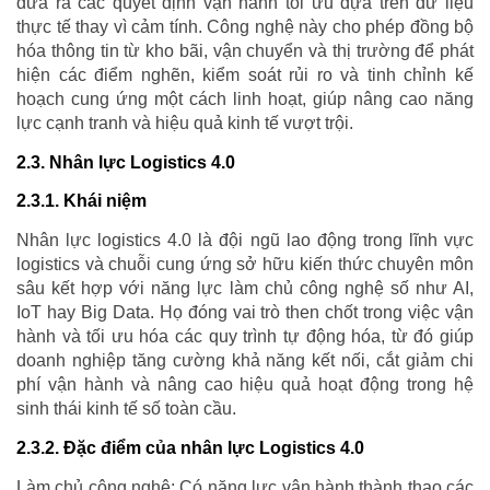
đưa ra các quyết định vận hành tối ưu dựa trên dữ liệu
thực tế thay vì cảm tính. Công nghệ này cho phép đồng bộ
hóa thông tin từ kho bãi, vận chuyển và thị trường để phát
hiện các điểm nghẽn, kiểm soát rủi ro và tinh chỉnh kế
hoạch cung ứng một cách linh hoạt, giúp nâng cao năng
lực cạnh tranh và hiệu quả kinh tế vượt trội.
2.3. Nhân lực Logistics 4.0
2.3.1. Khái niệm
Nhân lực logistics 4.0 là đội ngũ lao động trong lĩnh vực
logistics và chuỗi cung ứng sở hữu kiến thức chuyên môn
sâu kết hợp với năng lực làm chủ công nghệ số như AI,
IoT hay Big Data. Họ đóng vai trò then chốt trong việc vận
hành và tối ưu hóa các quy trình tự động hóa, từ đó giúp
doanh nghiệp tăng cường khả năng kết nối, cắt giảm chi
phí vận hành và nâng cao hiệu quả hoạt động trong hệ
sinh thái kinh tế số toàn cầu.
2.3.2. Đặc điểm của nhân lực Logistics 4.0
Làm chủ công nghệ: Có năng lực vận hành thành thạo các