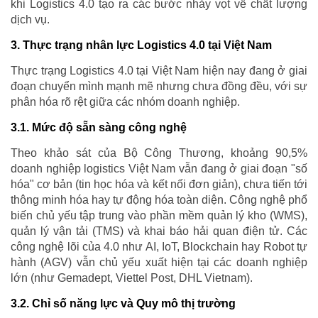
khi Logistics 4.0 tạo ra các bước nhảy vọt về chất lượng
dịch vụ.
3. Thực trạng nhân lực Logistics 4.0 tại Việt Nam
Thực trạng Logistics 4.0 tại Việt Nam hiện nay đang ở giai
đoạn chuyển mình mạnh mẽ nhưng chưa đồng đều, với sự
phân hóa rõ rệt giữa các nhóm doanh nghiệp.
3.1. Mức độ sẵn sàng công nghệ
Theo khảo sát của Bộ Công Thương, khoảng 90,5%
doanh nghiệp logistics Việt Nam vẫn đang ở giai đoạn "số
hóa" cơ bản (tin học hóa và kết nối đơn giản), chưa tiến tới
thông minh hóa hay tự động hóa toàn diện. Công nghệ phổ
biến chủ yếu tập trung vào phần mềm quản lý kho (WMS),
quản lý vận tải (TMS) và khai báo hải quan điện tử. Các
công nghệ lõi của 4.0 như AI, IoT, Blockchain hay Robot tự
hành (AGV) vẫn chủ yếu xuất hiện tại các doanh nghiệp
lớn (như Gemadept, Viettel Post, DHL Vietnam).
3.2. Chỉ số năng lực và Quy mô thị trường