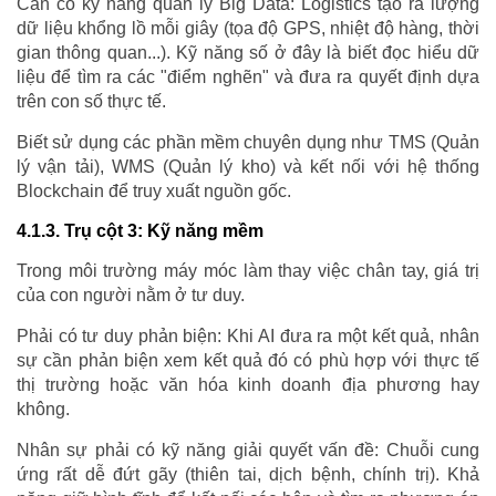
Cần có kỹ năng quản lý Big Data: Logistics tạo ra lượng
dữ liệu khổng lồ mỗi giây (tọa độ GPS, nhiệt độ hàng, thời
gian thông quan...). Kỹ năng số ở đây là biết đọc hiểu dữ
liệu để tìm ra các "điểm nghẽn" và đưa ra quyết định dựa
trên con số thực tế.
Biết sử dụng các phần mềm chuyên dụng như TMS (Quản
lý vận tải), WMS (Quản lý kho) và kết nối với hệ thống
Blockchain để truy xuất nguồn gốc.
4.1.3. Trụ cột 3: Kỹ năng mềm
Trong môi trường máy móc làm thay việc chân tay, giá trị
của con người nằm ở tư duy.
Phải có tư duy phản biện: Khi AI đưa ra một kết quả, nhân
sự cần phản biện xem kết quả đó có phù hợp với thực tế
thị trường hoặc văn hóa kinh doanh địa phương hay
không.
Nhân sự phải có kỹ năng giải quyết vấn đề: Chuỗi cung
ứng rất dễ đứt gãy (thiên tai, dịch bệnh, chính trị). Khả