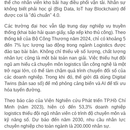
thể cho nhân viên kho bãi hay điều phối vận tải. Nhân sự
không biết phải học gì (Big Data, IoT hay Blockchain) để
được coi là "đủ chuẩn" 4.0.
Các trường đại học vẫn tập trung dạy nghiệp vụ truyền
thống (khai báo hải quan giấy, sắp xếp kho thủ công). Theo
thống kê của Bộ Công Thương năm 2024, chỉ có khoảng 5
đến 7% lực lượng lao động trong ngành Logistics được
đào tạo bài bản. Không chỉ thiếu về số lượng, chất lượng
nhân lực cũng là một bài toán nan giải. Việc thiếu hụt đội
ngũ am hiểu cả chuyên môn logistics lẫn công nghệ là một
trở ngại lớn, có thể làm chậm quá trình chuyển đổi số của
các doanh nghiệp. Trong khi đó, thế giới đã dùng Digital
Twins (bản sao số) để mô phỏng cảng biển và AI để tối ưu
hóa tuyến đường.
Theo báo cáo của Viện Nghiên cứu Phát triển TP.Hồ Chí
Minh (năm 2023), hiện có đến 53,3% doanh nghiệp
logistics thiếu đội ngũ nhân viên có trình độ chuyên môn và
kỹ năng số. Dự báo đến năm 2030, nhu cầu nhân lực
chuyên nghiệp cho toàn ngành là 200.000 nhân sự.