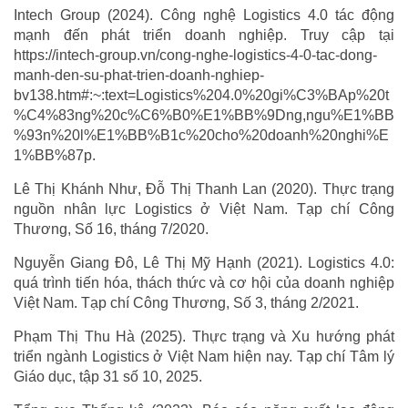
Intech Group (2024). Công nghệ Logistics 4.0 tác động
mạnh đến phát triển doanh nghiệp. Truy cập tại
https://intech-group.vn/cong-nghe-logistics-4-0-tac-dong-
manh-den-su-phat-trien-doanh-nghiep-
bv138.htm#:~:text=Logistics%204.0%20gi%C3%BAp%20t
%C4%83ng%20c%C6%B0%E1%BB%9Dng,ngu%E1%BB
%93n%20l%E1%BB%B1c%20cho%20doanh%20nghi%E
1%BB%87p.
Lê Thị Khánh Như, Đỗ Thị Thanh Lan (2020). Thực trạng
nguồn nhân lực Logistics ở Việt Nam. Tạp chí Công
Thương, Số 16, tháng 7/2020.
Nguyễn Giang Đô, Lê Thị Mỹ Hạnh (2021). Logistics 4.0:
quá trình tiến hóa, thách thức và cơ hội của doanh nghiệp
Việt Nam. Tạp chí Công Thương, Số 3, tháng 2/2021.
Phạm Thị Thu Hà (2025). Thực trạng và Xu hướng phát
triển ngành Logistics ở Việt Nam hiện nay. Tạp chí Tâm lý
Giáo dục, tập 31 số 10, 2025.