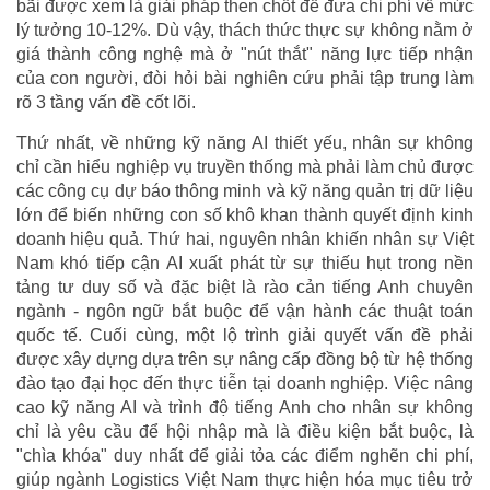
bãi được xem là giải pháp then chốt để đưa chi phí về mức
lý tưởng 10-12%. Dù vậy, thách thức thực sự không nằm ở
giá thành công nghệ mà ở "nút thắt" năng lực tiếp nhận
của con người, đòi hỏi bài nghiên cứu phải tập trung làm
rõ 3 tầng vấn đề cốt lõi.
Thứ nhất, về những kỹ năng AI thiết yếu, nhân sự không
chỉ cần hiểu nghiệp vụ truyền thống mà phải làm chủ được
các công cụ dự báo thông minh và kỹ năng quản trị dữ liệu
lớn để biến những con số khô khan thành quyết định kinh
doanh hiệu quả. Thứ hai, nguyên nhân khiến nhân sự Việt
Nam khó tiếp cận AI xuất phát từ sự thiếu hụt trong nền
tảng tư duy số và đặc biệt là rào cản tiếng Anh chuyên
ngành - ngôn ngữ bắt buộc để vận hành các thuật toán
quốc tế. Cuối cùng, một lộ trình giải quyết vấn đề phải
được xây dựng dựa trên sự nâng cấp đồng bộ từ hệ thống
đào tạo đại học đến thực tiễn tại doanh nghiệp. Việc nâng
cao kỹ năng AI và trình độ tiếng Anh cho nhân sự không
chỉ là yêu cầu để hội nhập mà là điều kiện bắt buộc, là
"chìa khóa" duy nhất để giải tỏa các điểm nghẽn chi phí,
giúp ngành Logistics Việt Nam thực hiện hóa mục tiêu trở