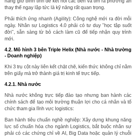
năng giữ bình tĩnh để kết nối các bên và tìm ra phương án
thay thế ngay lập tức là kỹ năng rất quan trọng.
Phải thích ứng nhanh (Agility): Công nghệ mới ra đời mỗi
ngày. Nhân sự Logistics 4.0 phải có tư duy "học tập suốt
đời", sẵn sàng từ bỏ cách làm cũ để tiếp nhận quy trình
mới.
4.2. Mô hình 3 bên Triple Helix (Nhà nước - Nhà trường
- Doanh nghiệp)
Khi 3 trụ cột này liên kết chặt chẽ, kiến thức không chỉ nằm
trên giấy mà trở thành giá trị kinh tế trực tiếp.
4.2.1. Nhà nước
Nhà nước không trực tiếp đào tạo nhưng ban hành các
chính sách để tạo môi trường thuận lợi cho cá nhân và tổ
chức tham gia lĩnh vực logistics:
Ban hành tiêu chuẩn nghề nghiệp: Xây dựng khung năng
lực số chuẩn hóa cho ngành Logistics, bắt buộc nhân sự
phải có các chứng chỉ về AI, Big Data hoặc quản lý chuỗi