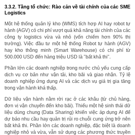
3.3.2. Tầng tổ chức: Rào cản về tài chính của các SME
Logistics
Một hệ thống quản lý kho (WMS) tích hợp AI hay robot tự
hành (AGV) có chi phí vượt quá khả năng tài chính của các
công ty logistics vừa và nhỏ (vốn chiếm hơn 90% thị
trường). Việc đầu tư một hệ thống Robot tự hành (AGV)
hay kho thông minh (Smart Warehouse) có chi phí từ
500.000 USD đến hàng triệu USD là "bất khả thi".
Phần lớn các doanh nghiệp trong nước chủ yếu cung cấp
dịch vụ cơ bản như vận tải, kho bãi và giao nhận. Tỷ lệ
doanh nghiệp ứng dụng AI và các dịch vụ giá trị gia tăng
trong vận hành khá thấp.
Dữ liệu vận hành nằm rời rạc ở các khâu (từ chủ hàng,
đơn vị vận chuyển đến kho bãi). Thiếu một hệ sinh thái dữ
liệu dùng chung (Data Sharing) khiến việc áp dụng AI để
dự báo nhu cầu hay quản trị rủi ro chuỗi cung ứng trở nên
bất khả thi. Phần lớn các doanh nghiệp, đặc biệt là doanh
nghiệp nhỏ và vừa, vẫn sử dụng các phương thức truyền