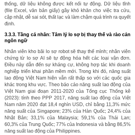
thống, dữ liệu không được kết nối tự động. Dữ liệu tĩnh
(file Excel, văn bản giấy) gây khó khăn cho việc tra cứu,
cập nhật, dễ sai sót, thất lạc và làm chậm quá trình ra quyết
định.
3.3.3. Tầng cá nhân: Tâm lý lo sợ bị thay thế và rào cản
ngôn ngữ
Nhân viên kho bãi lo sợ robot sẽ thay thế mình; nhân viên
chứng từ lo sợ AI sẽ tự động hóa hết các loại vận đơn.
Điều này dẫn đến sự kháng cự, không hợp tác khi doanh
nghiệp triển khai phần mềm mới. Trong khi đó, năng suất
lao động Việt Nam hiện vẫn rất thấp so với các quốc gia
khác trong khu vực. Theo báo cáo năng suất lao động của
Việt Nam giai đoạn 2011-2020 của Tổng cục Thống kê
(2023): tính theo PPP 2017, năng suất lao động của Việt
Nam năm 2020 đạt 18,4 nghìn USD, chỉ bằng 11,3% mức
năng suất của Singapore; 23% của Hàn Quốc; 24,4% của
Nhật Bản; 33,1% của Malaysia; 59,1% của Thái Lan;
60,3% của Trung Quốc; 77% của Indonesia và bằng 86,5%
năng suất lao động của Philippines.