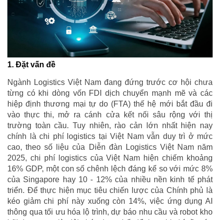
1. Đặt vấn đề
Ngành Logistics Việt Nam đang đứng trước cơ hội chưa
từng có khi dòng vốn FDI dịch chuyển mạnh mẽ và các
hiệp định thương mại tự do (FTA) thế hệ mới bắt đầu đi
vào thực thi, mở ra cánh cửa kết nối sâu rộng với thị
trường toàn cầu. Tuy nhiên, rào cản lớn nhất hiện nay
chính là chi phí logistics tại Việt Nam vẫn duy trì ở mức
cao, theo số liệu của Diễn đàn Logistics Việt Nam năm
2025, chi phí logistics của Việt Nam hiện chiếm khoảng
16% GDP, một con số chênh lệch đáng kể so với mức 8%
của Singapore hay 10 - 12% của nhiều nền kinh tế phát
triển. Để thực hiện mục tiêu chiến lược của Chính phủ là
kéo giảm chi phí này xuống còn 14%, việc ứng dụng AI
thông qua tối ưu hóa lộ trình, dự báo nhu cầu và robot kho