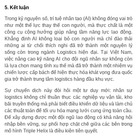
5. Kết luận
Trong kỷ nguyên số, trí tuệ nhân tạo (AI) không đóng vai trò
như một thế lực thay thế con người, mà thực chất là một
công cụ cộng hưởng giúp nâng tầm năng lực lao động.
Khẳng định AI không loại bỏ con người mà chỉ đào thải
những ai từ chối thích nghi đã trở thành một nguyên lý
sống còn trong ngành Logistics hiện đại. Tại Việt Nam,
việc nâng cao kỹ năng AI cho đội ngũ nhân sự không còn
là lựa chọn mang tính xu thế mà đã trở thành một nhiệm vụ
chiến lược cấp bách để hiện thực hóa khát vọng đưa quốc
gia trở thành trung tâm logistics hàng đầu khu vực.
Sự chuyển dịch này đòi hỏi một tư duy mới: nhân sự
logistics không chỉ thuần thục các nghiệp vụ vận tải, kho
bãi truyền thống mà phải biết điều khiển dữ liệu và làm chủ
các thuật toán để tối ưu hóa mạng lưới cung ứng toàn cầu.
Để xây dựng được một đội ngũ lao động có khả năng hội
nhập bền vững, sự phối hợp chặt chẽ giữa các bên trong
mô hình Triple Helix là điều kiện tiên quyết.