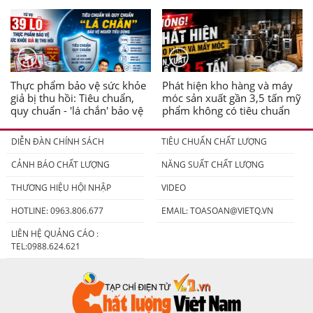
Thực phẩm bảo vệ sức khỏe
Phát hiện kho hàng và máy
giả bị thu hồi: Tiêu chuẩn,
móc sản xuất gần 3,5 tấn mỹ
quy chuẩn - 'lá chắn' bảo vệ
phẩm không có tiêu chuẩn
người tiêu dùng
DIỄN ĐÀN CHÍNH SÁCH
TIÊU CHUẨN CHẤT LƯỢNG
CẢNH BÁO CHẤT LƯỢNG
NĂNG SUẤT CHẤT LƯỢNG
THƯƠNG HIỆU HỘI NHẬP
VIDEO
HOTLINE: 0963.806.677
EMAIL:
TOASOAN@VIETQ.VN
LIÊN HỆ QUẢNG CÁO :
TEL:0988.624.621