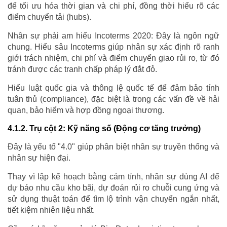
để tối ưu hóa thời gian và chi phí, đồng thời hiểu rõ các
điểm chuyển tải (hubs).
Nhân sự phải am hiểu Incoterms 2020: Đây là ngôn ngữ
chung. Hiểu sâu Incoterms giúp nhân sự xác định rõ ranh
giới trách nhiệm, chi phí và điểm chuyển giao rủi ro, từ đó
tránh được các tranh chấp pháp lý đắt đỏ.
Hiểu luật quốc gia và thông lệ quốc tế để đảm bảo tính
tuân thủ (compliance), đặc biệt là trong các vấn đề về hải
quan, bảo hiểm và hợp đồng ngoại thương.
4.1.2. Trụ cột 2: Kỹ năng số (Động cơ tăng trưởng)
Đây là yếu tố "4.0" giúp phân biệt nhân sự truyền thống và
nhân sự hiện đại.
Thay vì lập kế hoạch bằng cảm tính, nhân sự dùng AI để
dự báo nhu cầu kho bãi, dự đoán rủi ro chuỗi cung ứng và
sử dụng thuật toán để tìm lộ trình vận chuyển ngắn nhất,
tiết kiệm nhiên liệu nhất.