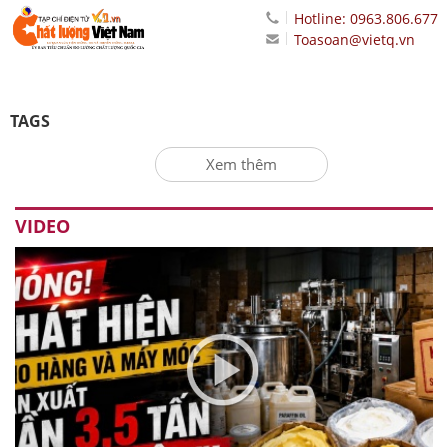
Hotline: 0963.806.677
Toasoan@vietq.vn
TAGS
Xem thêm
VIDEO