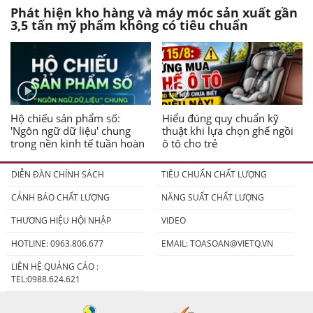
Phát hiện kho hàng và máy móc sản xuất gần
3,5 tấn mỹ phẩm không có tiêu chuẩn
Hộ chiếu sản phẩm số:
Hiểu đúng quy chuẩn kỹ
'Ngôn ngữ dữ liệu' chung
thuật khi lựa chọn ghế ngồi
trong nền kinh tế tuần hoàn
ô tô cho trẻ
DIỄN ĐÀN CHÍNH SÁCH
TIÊU CHUẨN CHẤT LƯỢNG
CẢNH BÁO CHẤT LƯỢNG
NĂNG SUẤT CHẤT LƯỢNG
THƯƠNG HIỆU HỘI NHẬP
VIDEO
HOTLINE: 0963.806.677
EMAIL:
TOASOAN@VIETQ.VN
LIÊN HỆ QUẢNG CÁO :
TEL:0988.624.621