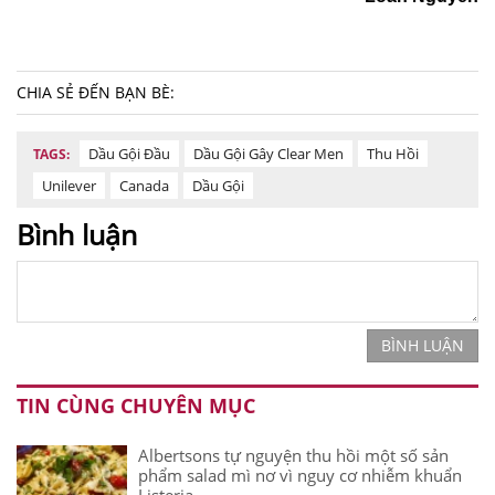
CHIA SẺ ĐẾN BẠN BÈ:
Dầu Gội Đầu
Dầu Gội Gây Clear Men
Thu Hồi
TAGS:
Unilever
Canada
Dầu Gội
Bình luận
BÌNH LUẬN
TIN CÙNG CHUYÊN MỤC
Albertsons tự nguyện thu hồi một số sản
phẩm salad mì nơ vì nguy cơ nhiễm khuẩn
Listeria