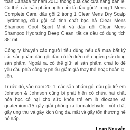
toàn Canada từ năm 2013 thông qua các cửa hàng bán lẻ.
Cụ thể, các sản phẩm bị thu hồi là dầu gội 2 trong 1 Mens
Complete Care, dầu gội 2 trong 1 Clear Mens Dry Scalp
Hyrdrating, dầu gội có tinh chất bạc hà Clear Mens
Shampoo Cool Sport Mint và dầu gội Clear Mens
Shampoo Hydrating Deep Clean, tất cả đều có dung tích
381ml.
Công ty khuyến cáo người tiêu dùng nếu đã mua bất kỳ
các sản phẩm dầu gội đầu có tên trên nên ngừng sử dụng
sản phẩm. Ngoài ra, có thể giữ lại sản phẩm, chai lọ để
yêu cầu phía công ty phiếu giảm giá thay thế hoặc hoàn lại
tiền.
Trước đó, vào năm 2011, các sản phẩm gội đầu gội trẻ em
Johnson & Johnson cũng bị phát hiện có chứa hai chất
hóa học có hại cho sức khỏe trẻ em là
dioxane và
quaternium-15 gây giải phóng ra formaldehyde, một chất
gây ung thư và gây kích ứng da, mắt và gây tổn thương hệ
hô hấp.
Loan Nguyễn