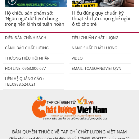
Hộ chiếu sản phẩm số:
Hiểu đúng quy chuẩn kỹ
'Ngôn ngữ dữ liệu' chung
thuật khi lựa chọn ghế ngồi
trong nền kinh tế tuần hoàn
ô tô cho trẻ
DIỄN ĐÀN CHÍNH SÁCH
TIÊU CHUẨN CHẤT LƯỢNG
CẢNH BÁO CHẤT LƯỢNG
NĂNG SUẤT CHẤT LƯỢNG
THƯƠNG HIỆU HỘI NHẬP
VIDEO
HOTLINE: 0963.806.677
EMAIL:
TOASOAN@VIETQ.VN
LIÊN HỆ QUẢNG CÁO :
TEL:0988.624.621
BẢN QUYỀN THUỘC VỀ TẠP CHÍ CHẤT LƯỢNG VIỆT NAM
Giấy phép hoạt động báo chí điện tử số: 125/GP-BVHTTDL cấp ngày 11