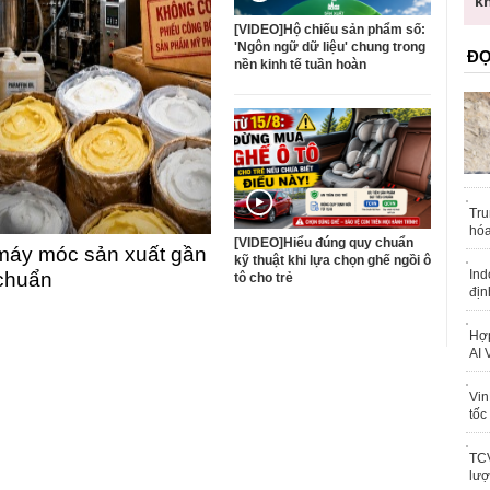
trái phép
k
[VIDEO]Hộ chiếu sản phẩm số:
'Ngôn ngữ dữ liệu' chung trong
ĐỌ
nền kinh tế tuần hoàn
Tru
hóa
[VIDEO]Hiểu đúng quy chuẩn
máy móc sản xuất gần
kỹ thuật khi lựa chọn ghế ngồi ô
Ind
 chuẩn
tô cho trẻ
địn
Hợp
AI 
Vin
tốc
TCV
lượ