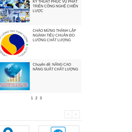
KỸ THUẬT PHỤC VỤ PHÁT
TRIỂN CÔNG NGHỆ CHIẾN
LƯỢC
CHÀO MỪNG THÀNH LẬP
NGÀNH TIÊU CHUẨN ĐO
LƯỜNG CHẤT LƯỢNG
Chuyên đề: NÂNG CAO
NĂNG SUẤT CHẤT LƯỢNG
1
2
3