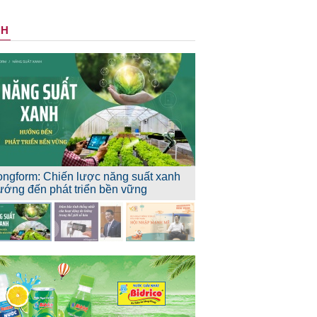
NH
ongform: Chiến lược năng suất xanh
ướng đến phát triển bền vững