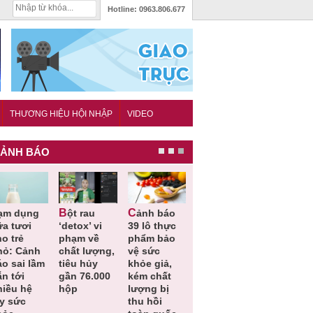
Hotline:
0963.806.677
THƯƠNG HIỆU HỘI NHẬP
VIDEO
ẢNH BÁO
Bột rau
Cảnh báo
Thu hồi đồ
Thu hồi
ữa tươi
‘detox’ vi
39 lô thực
ngủ trẻ em
Cao lỏng
o trẻ
phạm về
phẩm bảo
Michley do
Cảm cúm
hỏ: Cảnh
chất lượng,
vệ sức
không đáp
Bảo
áo sai lầm
tiêu hủy
khỏe giả,
ứng tiêu
Phương
n tới
gần 76.000
kém chất
chuẩn an
không đạ
hiều hệ
hộp
lượng bị
toàn
chất lượn
ụy sức
thu hồi