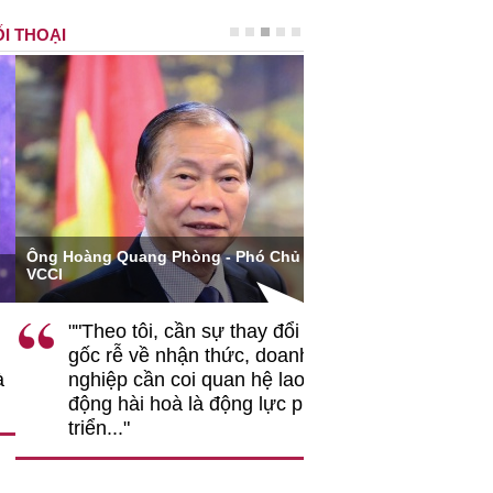
I THOẠI
ng Hoàng Quang Phòng - Phó Chủ tịch
Bộ trưởng Bộ Khoa họ
CCI
Nguyễn Mạnh Hùng
""Theo tôi, cần sự thay đổi từ
"Vì vậy, Việt 
gốc rễ về nhận thức, doanh
đường kết hợp 
nghiệp cần coi quan hệ lao
nghệ, đổi mới s
động hài hoà là động lực phát
chuyển đổi số 
triển..."
riêng để phát t
vững..."