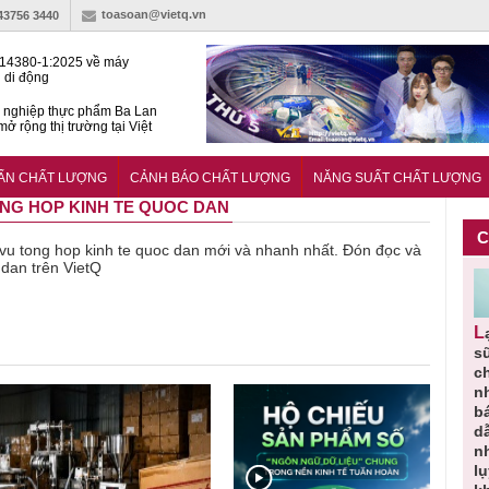
toasoan@vietq.vn
-43756 3440
14380-1:2025 về máy
 di động
 nghiệp thực phẩm Ba Lan
ở rộng thị trường tại Việt
hiện tiêu chuẩn, hạ tầng
ượng thúc đẩy thương mại
UẨN CHẤT LƯỢNG
CẢNH BÁO CHẤT LƯỢNG
NĂNG SUẤT CHẤT LƯỢNG
ng nghệ chiến lược
TONG HOP KINH TE QUOC DAN
C
về vu tong hop kinh te quoc dan mới và nhanh nhất. Đón đọc và
 dan trên VietQ
Người tiêu
Cảnh báo
Thu hồi
Sản phẩm
Lạm dụng
g
dùng cần
sản phẩm
toàn quốc
kém chất
s
m
cảnh giác
nhập ngoại
và tiêu hủy
lượng đã
ch
lựa chọn
bị thu hồi
nước rửa
bỏ qua
n
thịt lợn đạt
do mất an
tay dạng
những
b
ạt
tiêu chuẩn
toàn có thể
bọt Layer
bước kiểm
dẫ
ợng
và an toàn
xuất hiện
Clean do
soát nào?
n
tại Việt Nam
sản xuất
l