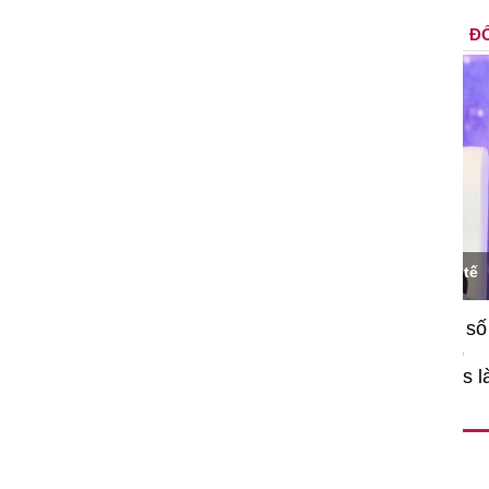
ĐỐ
Ô
TS Phan Đức Hiếu - Chuyên gia kinh tế
V
ệu quả chính
"Việc ứng dụng công nghệ số
hông chỉ mang ý
nhằm tối ưu hóa, nâng cao
gắn hạn mà còn
hiệu quả hoạt động logistics là
o nền tảng cho
rất có ý nghĩa..."
 vững dài hạn.