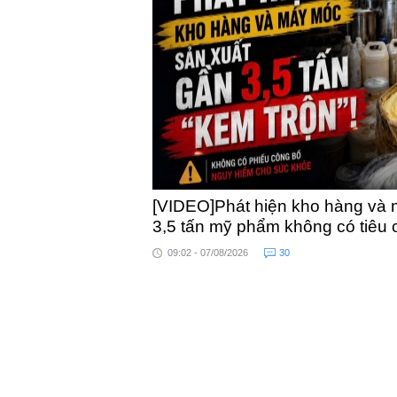
khỏe
toàn quốc
[VIDEO]Phát hiện kho hàng và 
3,5 tấn mỹ phẩm không có tiêu
09:02 - 07/08/2026
30