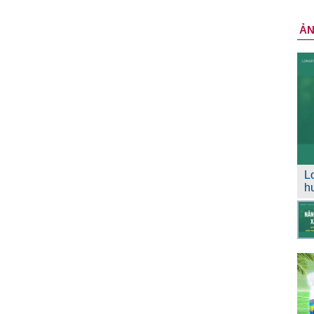
Ả
L
h