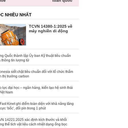
hỏe
toàn quốc
C NHIỀU NHẤT
TCVN 14380-1:2025 về
máy nghiền di động
ng Quốc thành lập Ủy ban Kỹ thuật tiêu chuẩn
 thông tin lượng tử
onesia siết chặt tiêu chuẩn đối với tổ chức thẩm
h thị trường carbon
 lực đại học – ngân hàng, kiến tạo hệ sinh thái
Việt Nam
Fast Kinet ghi điểm toàn diện với khả năng tăng
 cực ‘bốc’, đổi pin trong 1 phút
N 14221:2025 xác định kích thước và khối
ng thể tích vật liệu cách nhiệt dạng ống bọc