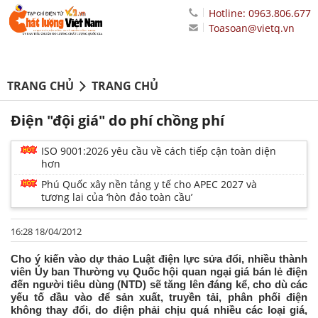
Hotline: 0963.806.677
Toasoan@vietq.vn
TRANG CHỦ
TRANG CHỦ
Điện "đội giá" do phí chồng phí
ISO 9001:2026 yêu cầu về cách tiếp cận toàn diện
hơn
Phú Quốc xây nền tảng y tế cho APEC 2027 và
tương lai của ‘hòn đảo toàn cầu’
16:28 18/04/2012
Cho ý kiến vào dự thảo Luật điện lực sửa đổi, nhiều thành
viên Ủy ban Thường vụ Quốc hội quan ngại giá bán lẻ điện
đến người tiêu dùng (NTD) sẽ tăng lên đáng kể, cho dù các
yếu tố đầu vào để sản xuất, truyền tải, phân phối điện
không thay đổi, do điện phải chịu quá nhiều các loại giá,