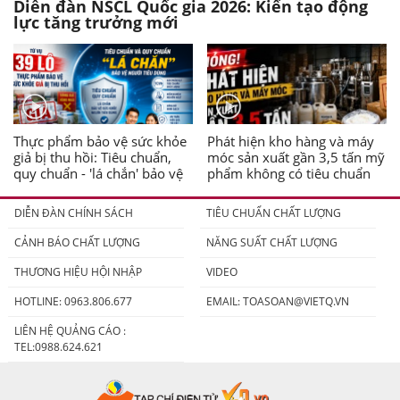
Diễn đàn NSCL Quốc gia 2026: Kiến tạo động
lực tăng trưởng mới
Thực phẩm bảo vệ sức khỏe
Phát hiện kho hàng và máy
giả bị thu hồi: Tiêu chuẩn,
móc sản xuất gần 3,5 tấn mỹ
quy chuẩn - 'lá chắn' bảo vệ
phẩm không có tiêu chuẩn
người tiêu dùng
DIỄN ĐÀN CHÍNH SÁCH
TIÊU CHUẨN CHẤT LƯỢNG
CẢNH BÁO CHẤT LƯỢNG
NĂNG SUẤT CHẤT LƯỢNG
THƯƠNG HIỆU HỘI NHẬP
VIDEO
HOTLINE: 0963.806.677
EMAIL:
TOASOAN@VIETQ.VN
LIÊN HỆ QUẢNG CÁO :
TEL:0988.624.621