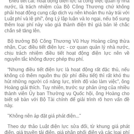
“Điều tiết các hoạt động điện lực là công việc quản lý nhà
nước, là trách nhiệm của Bộ Công Thương chứ không
phải hoạt động cung cấp dịch vụ nên khoản thu này trái với
Luật phí và lệ phí”, ông Lý lập luận và lo ngại, nếu bổ sung
thêm loại phí này vào giá thành điện thì giá bán lẻ chắc
chắn sẽ tăng lên.
Bộ trưởng Bộ Công Thương Vũ Huy Hoàng cũng thừa
nhận, Cục điều tiết điện lực - cơ quan quản lý nhà nước,
chịu trách nhiệm điều tiết hoạt động điện lực nên về
nguyên tắc không được phép thu phí.
“Nhưng điều tiết điện lực là hoạt động rất đặc thù, nếu
không có thêm nguồn thu (từ phí điều tiết) thì rất khó thu
hút những người có năng lực, trình độ vào làm việc”, ông
Hoàng giải thích. Tuy nhiên, trước sự phản ứng của nhiều
thành viên Ủy ban Thường vụ Quốc hội, ông Hoàng cho
biết sẽ bàn với Bộ Tài chính để giải trình rõ hơn vấn đề
này.
"Không nên áp đặt giá phát điện..."
Theo dự thảo Luật điện lực sửa đổi, từ khung giá phát
điện, giá truyền tải điện, giá phân phối điện và các loại phí