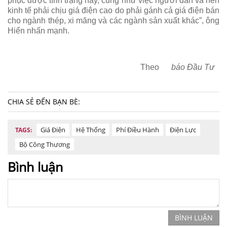
phục được tình trạng này, cũng như việc người dân và nền
kinh tế phải chịu giá điện cao do phải gánh cả giá điện bán
cho ngành thép, xi măng và các ngành sản xuất khác”, ông
Hiển nhấn mạnh.
Theo
báo Đầu Tư
CHIA SẺ ĐẾN BẠN BÈ:
Giá Điện
Hệ Thống
Phí Điều Hành
Điện Lực
TAGS:
Bộ Công Thương
Bình luận
BÌNH LUẬN