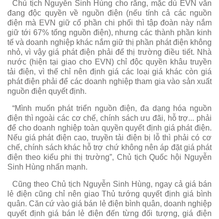
Chủ tịch Nguyễn Sinh Hùng cho rằng, mặc dù EVN vẫn
đang độc quyền về nguồn điện (nếu tính cả các nguồn
điện mà EVN giữ cổ phần chi phối thì tập đoàn này nắm
giữ tới 67% tổng nguồn điện), nhưng các thành phần kinh
tế và doanh nghiệp khác nắm giữ thị phần phát điện không
nhỏ, vì vậy giá phát điện phải để thị trường điều tiết. Nhà
nước (hiện tại giao cho EVN) chỉ độc quyền khâu truyền
tải điện, vì thế chỉ nên định giá các loại giá khác còn giá
phát điện phải để các doanh nghiệp tham gia vào sản xuất
nguồn điện quyết định.
“Mình muốn phát triển nguồn điện, đa dạng hóa nguồn
điện thì ngoài các cơ chế, chính sách ưu đãi, hỗ trợ... phải
để cho doanh nghiệp toàn quyền quyết định giá phát điện.
Nếu giá phát điện cao, truyền tải điện bị lỗ thì phải có cơ
chế, chính sách khác hỗ trợ chứ không nên áp đặt giá phát
điện theo kiểu phi thị trường”, Chủ tịch Quốc hội Nguyễn
Sinh Hùng nhấn mạnh.
Cũng theo Chủ tịch Nguyễn Sinh Hùng, ngay cả giá bán
lẻ điện cũng chỉ nên giao Thủ tướng quyết định giá bình
quân. Căn cứ vào giá bán lẻ điện bình quân, doanh nghiệp
quyết định giá bán lẻ điện đến từng đối tượng, giá điện