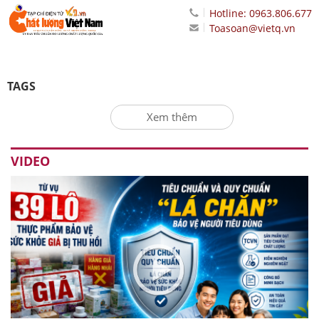
Hotline: 0963.806.677
Toasoan@vietq.vn
TAGS
Xem thêm
VIDEO