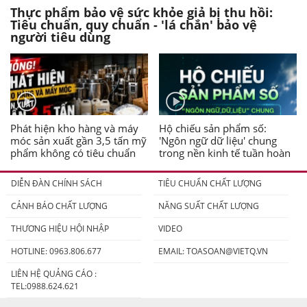
Thực phẩm bảo vệ sức khỏe giả bị thu hồi:
Tiêu chuẩn, quy chuẩn - 'lá chắn' bảo vệ
người tiêu dùng
Phát hiện kho hàng và máy
Hộ chiếu sản phẩm số:
móc sản xuất gần 3,5 tấn mỹ
'Ngôn ngữ dữ liệu' chung
phẩm không có tiêu chuẩn
trong nền kinh tế tuần hoàn
DIỄN ĐÀN CHÍNH SÁCH
TIÊU CHUẨN CHẤT LƯỢNG
CẢNH BÁO CHẤT LƯỢNG
NĂNG SUẤT CHẤT LƯỢNG
THƯƠNG HIỆU HỘI NHẬP
VIDEO
HOTLINE: 0963.806.677
EMAIL:
TOASOAN@VIETQ.VN
LIÊN HỆ QUẢNG CÁO :
TEL:0988.624.621