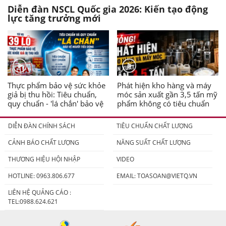
Diễn đàn NSCL Quốc gia 2026: Kiến tạo động
lực tăng trưởng mới
Thực phẩm bảo vệ sức khỏe
Phát hiện kho hàng và máy
giả bị thu hồi: Tiêu chuẩn,
móc sản xuất gần 3,5 tấn mỹ
quy chuẩn - 'lá chắn' bảo vệ
phẩm không có tiêu chuẩn
người tiêu dùng
DIỄN ĐÀN CHÍNH SÁCH
TIÊU CHUẨN CHẤT LƯỢNG
CẢNH BÁO CHẤT LƯỢNG
NĂNG SUẤT CHẤT LƯỢNG
THƯƠNG HIỆU HỘI NHẬP
VIDEO
HOTLINE: 0963.806.677
EMAIL:
TOASOAN@VIETQ.VN
LIÊN HỆ QUẢNG CÁO :
TEL:0988.624.621