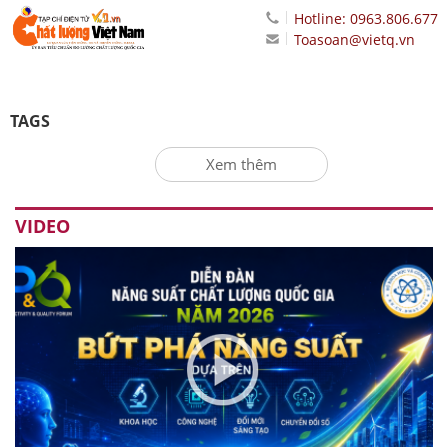
Hotline: 0963.806.677
Toasoan@vietq.vn
TAGS
Xem thêm
VIDEO