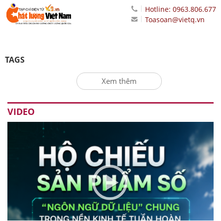
Hotline: 0963.806.677
Toasoan@vietq.vn
TAGS
Xem thêm
VIDEO