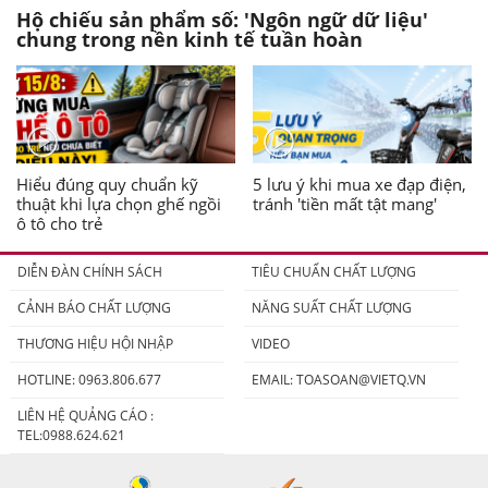
Hộ chiếu sản phẩm số: 'Ngôn ngữ dữ liệu'
chung trong nền kinh tế tuần hoàn
Hiểu đúng quy chuẩn kỹ
5 lưu ý khi mua xe đạp điện,
thuật khi lựa chọn ghế ngồi
tránh 'tiền mất tật mang'
ô tô cho trẻ
DIỄN ĐÀN CHÍNH SÁCH
TIÊU CHUẨN CHẤT LƯỢNG
CẢNH BÁO CHẤT LƯỢNG
NĂNG SUẤT CHẤT LƯỢNG
THƯƠNG HIỆU HỘI NHẬP
VIDEO
HOTLINE: 0963.806.677
EMAIL:
TOASOAN@VIETQ.VN
LIÊN HỆ QUẢNG CÁO :
TEL:0988.624.621