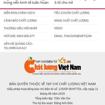
trong nền kinh tế tuần hoàn
ô tô cho trẻ
DIỄN ĐÀN CHÍNH SÁCH
TIÊU CHUẨN CHẤT LƯỢNG
CẢNH BÁO CHẤT LƯỢNG
NĂNG SUẤT CHẤT LƯỢNG
THƯƠNG HIỆU HỘI NHẬP
VIDEO
HOTLINE: 0963.806.677
EMAIL:
TOASOAN@VIETQ.VN
LIÊN HỆ QUẢNG CÁO :
TEL:0988.624.621
BẢN QUYỀN THUỘC VỀ TẠP CHÍ CHẤT LƯỢNG VIỆT NAM
Giấy phép hoạt động báo chí điện tử số: 125/GP-BVHTTDL cấp ngày 11
tháng 09 năm 2025
Tổng biên tập: Trần Văn Dư
Thư ký tòa soạn: Đặng Anh Đức