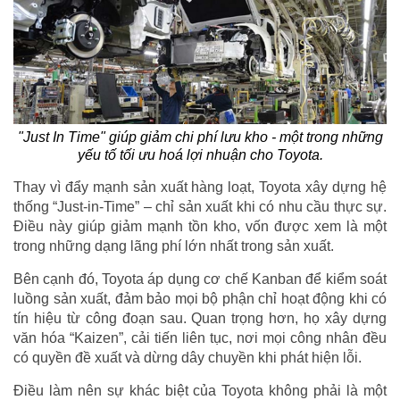
"Just In Time" giúp giảm chi phí lưu kho - một trong những
yếu tố tối ưu hoá lợi nhuận cho Toyota.
Thay vì đẩy mạnh sản xuất hàng loạt, Toyota xây dựng hệ
thống “Just-in-Time” – chỉ sản xuất khi có nhu cầu thực sự.
Điều này giúp giảm mạnh tồn kho, vốn được xem là một
trong những dạng lãng phí lớn nhất trong sản xuất.
Bên cạnh đó, Toyota áp dụng cơ chế Kanban để kiểm soát
luồng sản xuất, đảm bảo mọi bộ phận chỉ hoạt động khi có
tín hiệu từ công đoạn sau. Quan trọng hơn, họ xây dựng
văn hóa “Kaizen”, cải tiến liên tục, nơi mọi công nhân đều
có quyền đề xuất và dừng dây chuyền khi phát hiện lỗi.
Điều làm nên sự khác biệt của Toyota không phải là một