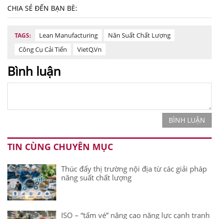
CHIA SẺ ĐẾN BẠN BÈ:
Lean Manufacturing
Năn Suất Chất Lượng
TAGS:
Công Cụ Cải Tiến
VietQ.vn
Bình luận
BÌNH LUẬN
TIN CÙNG CHUYÊN MỤC
Thúc đẩy thị trường nội địa từ các giải pháp
năng suất chất lượng
ISO – “tấm vé” nâng cao năng lực cạnh tranh