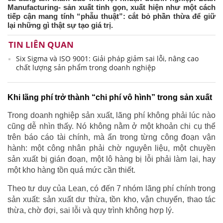
Manufacturing- sản xuất tinh gọn, xuất hiện như một cách
tiếp cận mang tính “phẫu thuật”: cắt bỏ phần thừa để giữ
lại những gì thật sự tạo giá trị.
TIN LIÊN QUAN
Six Sigma và ISO 9001: Giải pháp giảm sai lỗi, nâng cao
chất lượng sản phẩm trong doanh nghiệp
Khi lãng phí trở thành “chi phí vô hình” trong sản xuất
Trong doanh nghiệp sản xuất, lãng phí không phải lúc nào
cũng dễ nhìn thấy. Nó không nằm ở một khoản chi cụ thể
trên báo cáo tài chính, mà ẩn trong từng công đoạn vận
hành: một công nhân phải chờ nguyên liệu, một chuyền
sản xuất bị gián đoạn, một lô hàng bị lỗi phải làm lại, hay
một kho hàng tồn quá mức cần thiết.
Theo tư duy của Lean, có đến 7 nhóm lãng phí chính trong
sản xuất: sản xuất dư thừa, tồn kho, vận chuyển, thao tác
thừa, chờ đợi, sai lỗi và quy trình không hợp lý.