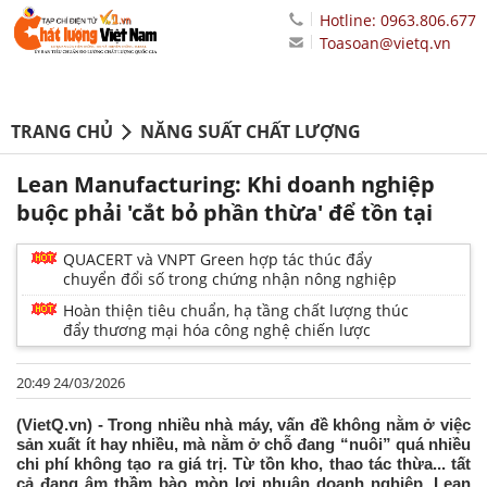
Hotline: 0963.806.677
Toasoan@vietq.vn
TRANG CHỦ
NĂNG SUẤT CHẤT LƯỢNG
Lean Manufacturing: Khi doanh nghiệp
buộc phải 'cắt bỏ phần thừa' để tồn tại
QUACERT và VNPT Green hợp tác thúc đẩy
chuyển đổi số trong chứng nhận nông nghiệp
Hoàn thiện tiêu chuẩn, hạ tầng chất lượng thúc
đẩy thương mại hóa công nghệ chiến lược
20:49 24/03/2026
(VietQ.vn) - Trong nhiều nhà máy, vấn đề không nằm ở việc
sản xuất ít hay nhiều, mà nằm ở chỗ đang “nuôi” quá nhiều
chi phí không tạo ra giá trị. Từ tồn kho, thao tác thừa... tất
cả đang âm thầm bào mòn lợi nhuận doanh nghiệp. Lean