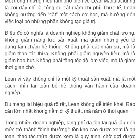
Một trong những hiểu lầm phổ biến về Lean Manufacturing
là coi đây chỉ là công cụ cắt giảm chi phí. Thực tế, Lean
không hướng đến “cắt” một cách cơ học, mà hướng đến
việc loại bỏ những phần không tạo giá trị.
Điều đó có nghĩa là doanh nghiệp không giảm chất lượng,
không giảm năng lực sản xuất, mà giảm những yếu tố
đang làm chậm hệ thống. Không phải cắt nhân sự, mà là
giảm thao tác thừa. Không phải giảm nguyên liệu, mà là
giảm hao hụt. Không phải tăng tốc độ làm việc, mà là giảm
thời gian chờ.
Lean vì vậy không chỉ là một kỹ thuật sản xuất, mà là một
cách nhìn lại toàn bộ hệ thống vận hành của doanh
nghiệp.
Dù mang lại hiệu quả rõ rệt, Lean không dễ triển khai. Rào
cản lớn nhất không nằm ở kỹ thuật, mà nằm ở thói quen.
Trong nhiều doanh nghiệp, lãng phí đã tồn tại quá lâu đến
mức trở thành “bình thường”: tồn kho cao được xem là an
toàn, thao tác thừa được xem là quy trình, chờ đợi được