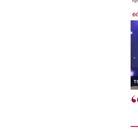
ngh
ĐỐ
ó Viện trưởng
T
ệc phải làm
Việc sử dụng hiệu quả chính
và trên thực tế
sách tài khóa không chỉ mang ý
 hành như tăng
nghĩa hỗ trợ ngắn hạn mà còn
a học công
đóng vai trò tạo nền tảng cho
 các cơ chế
tăng trưởng bền vững dài hạn.
i mới sáng tạo,