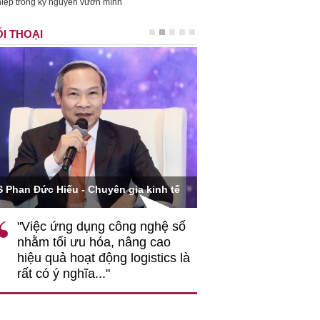
iệp trong kỷ nguyên vươn mình
I THOẠI
Ông Hoàng Quang Phòn
S Phan Đức Hiếu - Chuyên gia kinh tế
VCCI
"Việc ứng dụng công nghệ số
""Theo tôi, cần 
nhằm tối ưu hóa, nâng cao
gốc rễ về nhận
hiệu quả hoạt động logistics là
nghiệp cần coi
rất có ý nghĩa..."
động hài hoà là
triển..."