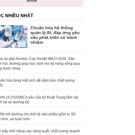
khỏe
C NHIỀU NHẤT
Chuẩn hóa hệ thống
quản lý AI, đáp ứng yêu
cầu phát triển có trách
nhiệm
p lại giải Aerobic Cúp Nestlé MILO 2026: Sân
i học đường giúp học sinh rèn kỹ năng sống qua
g bước nhảy
ẩn hóa từng mắt xích để đảm bảo chất lượng
ốc
N 15:2026/BCA yêu cầu kỹ thuật Trung tâm sát
h lái xe đường bộ
M mở đường cho thế hệ sản phẩm gốm in 3D
 hơn, an toàn hơn
 bẩy mới nâng cao năng suất, chất lượng doanh