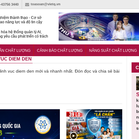
toasoan@vietq.vn
)-43756 3440
hiệm thành thạo - Cơ sở
ao năng lực và độ tin cậy
thí nghiệm
hóa hệ thống quản lý AI,
g yêu cầu phát triển có trách
15:2026/BCA yêu cầu kỹ
Trung tâm sát hạch lái xe
UẨN CHẤT LƯỢNG
CẢNH BÁO CHẤT LƯỢNG
NĂNG SUẤT CHẤT LƯỢNG
 bộ
 VUC DIEM DEN
C
ề linh vuc diem den mới và nhanh nhất. Đón đọc và chia sẻ bài
Thu hồi
Người tiêu
Cảnh báo
Thu hồi
Sản phẩm
 em
Cao lỏng
dùng cần
sản phẩm
toàn quốc
k
 do
Cảm cúm
cảnh giác
nhập ngoại
và tiêu hủy
l
áp
Bảo
lựa chọn
bị thu hồi
nước rửa
b
u
Phương
thịt lợn đạt
do mất an
tay dạng
n
n
không đạt
tiêu chuẩn
toàn có thể
bọt Layer
b
chất lượng
và an toàn
xuất hiện
Clean do
s
tại Việt Nam
sản xuất