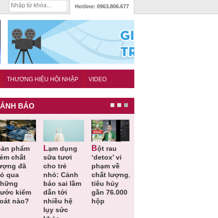
Hotline:
0963.806.677
THƯƠNG HIỆU HỘI NHẬP
VIDEO
ẢNH BÁO
Lạm dụng
Bột rau
Những quy
Thu hồi đồ
ém chất
sữa tươi
‘detox’ vi
định cần
ngủ trẻ e
ượng đã
cho trẻ
phạm về
biết trong
Michley d
ỏ qua
nhỏ: Cảnh
chất lượng,
QCVN
không đá
hững
báo sai lầm
tiêu hủy
25:2025/BCT
ứng tiêu
ước kiểm
dẫn tới
gần 76.000
để hạn chế
chuẩn an
oát nào?
nhiều hệ
hộp
sự cố điện
toàn
lụy sức
khi thi công