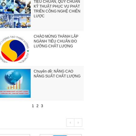
TIÊU CHUẨN, QUY CHUẨN
KỸ THUẬT PHỤC VỤ PHÁT
TRIỂN CÔNG NGHỆ CHIẾN
LƯỢC
CHÀO MỪNG THÀNH LẬP
NGÀNH TIÊU CHUẨN ĐO
LƯỜNG CHẤT LƯỢNG
Chuyên đề: NÂNG CAO
NĂNG SUẤT CHẤT LƯỢNG
1
2
3