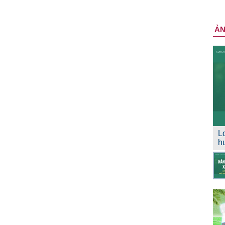
Ả
L
h