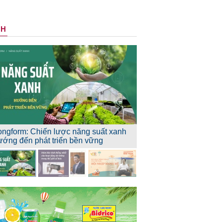
NH
ongform: Chiến lược năng suất xanh
ướng đến phát triển bền vững