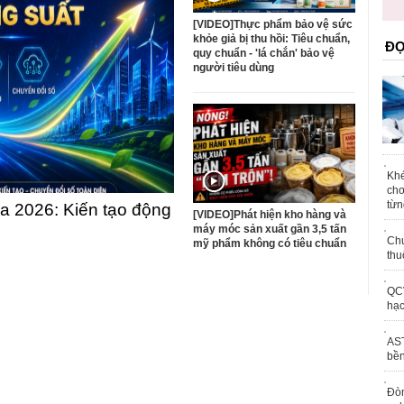
trái phép
[VIDEO]Thực phẩm bảo vệ sức
khỏe giả bị thu hồi: Tiêu chuẩn,
ĐỌ
quy chuẩn - 'lá chắn' bảo vệ
người tiêu dùng
Khé
chơ
từn
 2026: Kiến tạo động
[VIDEO]Phát hiện kho hàng và
máy móc sản xuất gần 3,5 tấn
Chu
mỹ phẩm không có tiêu chuẩn
thu
QCV
hạc
AST
bền
Đòn