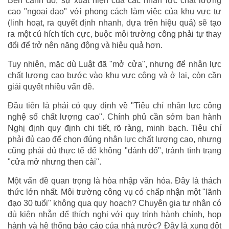
Bên cạnh đó, sự xuất hiện của các nhân lực chất lượng
cao "ngoại đạo" với phong cách làm việc của khu vực tư
(linh hoạt, ra quyết định nhanh, dựa trên hiệu quả) sẽ tạo
ra một cú hích tích cực, buộc môi trường công phải tự thay
đổi để trở nên năng động và hiệu quả hơn.
Tuy nhiên, mặc dù Luật đã "mở cửa", nhưng để nhân lực
chất lượng cao bước vào khu vực công và ở lại, còn cần
giải quyết nhiều vấn đề.
Đầu tiên là phải có quy định về "Tiêu chí nhân lực công
nghệ số chất lượng cao". Chính phủ cần sớm ban hành
Nghị định quy định chi tiết, rõ ràng, minh bạch. Tiêu chí
phải đủ cao để chọn đúng nhân lực chất lượng cao, nhưng
cũng phải đủ thực tế để không "đánh đố", tránh tình trạng
"cửa mở nhưng then cài".
Một vấn đề quan trọng là hòa nhập văn hóa. Đây là thách
thức lớn nhất. Môi trường công vụ có chấp nhận một "lãnh
đạo 30 tuổi" không qua quy hoạch? Chuyên gia tư nhân có
đủ kiên nhẫn để thích nghi với quy trình hành chính, họp
hành và hệ thống báo cáo của nhà nước? Đây là xung đột