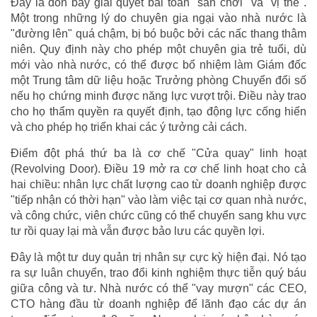
Đây là đòn bẩy giải quyết bài toán "sân chơi" và "vị thế".
Một trong những lý do chuyên gia ngại vào nhà nước là
"đường lên" quá chậm, bị bó buộc bởi các nấc thang thâm
niên. Quy định này cho phép một chuyên gia trẻ tuổi, dù
mới vào nhà nước, có thể được bổ nhiệm làm Giám đốc
một Trung tâm dữ liệu hoặc Trưởng phòng Chuyển đổi số
nếu họ chứng minh được năng lực vượt trội. Điều này trao
cho họ thẩm quyền ra quyết định, tạo động lực cống hiến
và cho phép họ triển khai các ý tưởng cải cách.
Điểm đột phá thứ ba là cơ chế "Cửa quay" linh hoạt
(Revolving Door). Điều 19 mở ra cơ chế linh hoạt cho cả
hai chiều: nhân lực chất lượng cao từ doanh nghiệp được
"tiếp nhận có thời hạn" vào làm việc tại cơ quan nhà nước,
và công chức, viên chức cũng có thể chuyển sang khu vực
tư rồi quay lại mà vẫn được bảo lưu các quyền lợi.
Đây là một tư duy quản trị nhân sự cực kỳ hiện đại. Nó tạo
ra sự luân chuyển, trao đổi kinh nghiệm thực tiễn quý báu
giữa công và tư. Nhà nước có thể "vay mượn" các CEO,
CTO hàng đầu từ doanh nghiệp để lãnh đạo các dự án