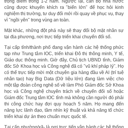
trọng điểm trong 1-2 năm. Ngược lại, cán bộ nhà nước
cũng được khuyến khích ra "biển lớn" để học hỏi kinh
nghiệm thị trường, tư duy đổi mới rồi quay về phục vụ, thay
vì "ngồi yên" trong vùng an toàn.
Mặt khác, những đột phá này sẽ thay đổi bộ mặt nhân sự
tại địa phương, nơi trực tiếp triển khai chuyển đổi số.
Tại cấp tỉnh/thành phố đang vận hành các hệ thống phức
tạp như Trung tâm IOC, triển khai Đô thị thông minh, Y tế,
Giáo dục thông minh. Giờ đây, Chủ tịch UBND tỉnh, Giám
đốc Sở Khoa học và Công nghệ đã có "vũ khí pháp lý". Họ
có thể trực tiếp mời một chuyên gia hàng đầu về AI (trí tuệ
nhân tạo) hay Big Data (Dữ liệu lớn) đang làm việc cho
một tập đoàn công nghệ số về làm Phó Giám đốc Sở Khoa
học và Công nghệ chuyên trách về chuyển đổi số hoặc
Giám đốc Trung tâm IOC tỉnh mà không cần người đó phải
thi công chức hay đợi quy hoạch 5 năm. Họ mang đến
năng lực lãnh đạo, tầm nhìn kỹ thuật và khả năng tổ chức
triển khai dự án theo chuẩn mực quốc tế.
Tại cấp phường/xã- là nơi trực tiếp vận hành các hệ thống