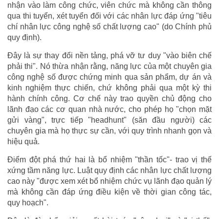
nhận vào làm công chức, viên chức mà không cần thông
qua thi tuyển, xét tuyển đối với các nhân lực đáp ứng "tiêu
chí nhân lực công nghệ số chất lượng cao" (do Chính phủ
quy định).
Đây là sự thay đổi nền tảng, phá vỡ tư duy "vào biên chế
phải thi". Nó thừa nhận rằng, năng lực của một chuyên gia
công nghệ số được chứng minh qua sản phẩm, dự án và
kinh nghiệm thực chiến, chứ không phải qua một kỳ thi
hành chính công. Cơ chế này trao quyền chủ động cho
lãnh đạo các cơ quan nhà nước, cho phép họ "chọn mặt
gửi vàng", trực tiếp "headhunt" (săn đầu người) các
chuyên gia mà họ thực sự cần, với quy trình nhanh gọn và
hiệu quả.
Điểm đột phá thứ hai là bổ nhiệm "thần tốc"- trao vị thế
xứng tầm năng lực. Luật quy định các nhân lực chất lượng
cao này "được xem xét bổ nhiệm chức vụ lãnh đạo quản lý
mà không cần đáp ứng điều kiện về thời gian công tác,
quy hoạch".