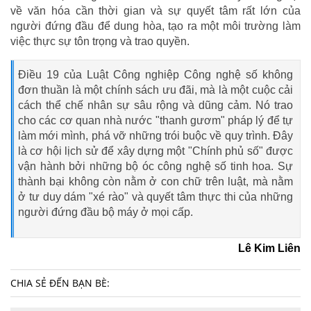
về văn hóa cần thời gian và sự quyết tâm rất lớn của
người đứng đầu để dung hòa, tạo ra một môi trường làm
việc thực sự tôn trọng và trao quyền.
Điều 19 của Luật Công nghiệp Công nghệ số không
đơn thuần là một chính sách ưu đãi, mà là một cuộc cải
cách thể chế nhân sự sâu rộng và dũng cảm. Nó trao
cho các cơ quan nhà nước "thanh gươm" pháp lý để tự
làm mới mình, phá vỡ những trói buộc về quy trình. Đây
là cơ hội lịch sử để xây dựng một "Chính phủ số" được
vận hành bởi những bộ óc công nghệ số tinh hoa. Sự
thành bại không còn nằm ở con chữ trên luật, mà nằm
ở tư duy dám "xé rào" và quyết tâm thực thi của những
người đứng đầu bộ máy ở mọi cấp.
Lê Kim Liên
CHIA SẺ ĐẾN BẠN BÈ: