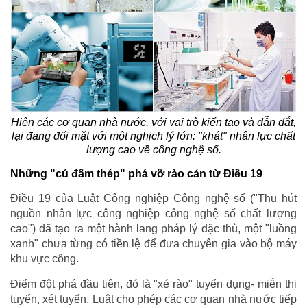
Hiện các cơ quan nhà nước, với vai trò kiến tạo và dẫn dắt,
lại đang đối mặt với một nghịch lý lớn: "khát" nhân lực chất
lượng cao về công nghệ số.
Những "cú đấm thép" phá vỡ rào cản từ Điều 19
Điều 19 của Luật Công nghiệp Công nghệ số ("Thu hút
nguồn nhân lực công nghiệp công nghệ số chất lượng
cao") đã tạo ra một hành lang pháp lý đặc thù, một "luồng
xanh" chưa từng có tiền lệ để đưa chuyên gia vào bộ máy
khu vực công.
Điểm đột phá đầu tiên, đó là "xé rào" tuyển dụng- miễn thi
tuyển, xét tuyển. Luật cho phép các cơ quan nhà nước tiếp