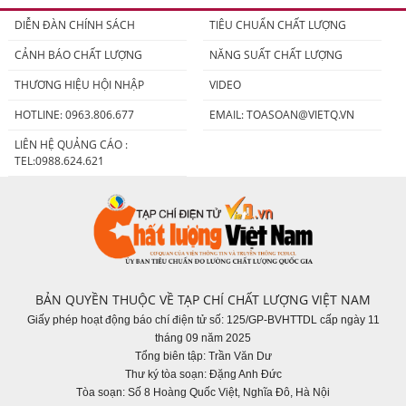
DIỄN ĐÀN CHÍNH SÁCH
TIÊU CHUẨN CHẤT LƯỢNG
CẢNH BÁO CHẤT LƯỢNG
NĂNG SUẤT CHẤT LƯỢNG
THƯƠNG HIỆU HỘI NHẬP
VIDEO
HOTLINE: 0963.806.677
EMAIL:
TOASOAN@VIETQ.VN
LIÊN HỆ QUẢNG CÁO :
TEL:0988.624.621
BẢN QUYỀN THUỘC VỀ TẠP CHÍ CHẤT LƯỢNG VIỆT NAM
Giấy phép hoạt động báo chí điện tử số: 125/GP-BVHTTDL cấp ngày 11
tháng 09 năm 2025
Tổng biên tập: Trần Văn Dư
Thư ký tòa soạn: Đặng Anh Đức
Tòa soạn: Số 8 Hoàng Quốc Việt, Nghĩa Đô, Hà Nội