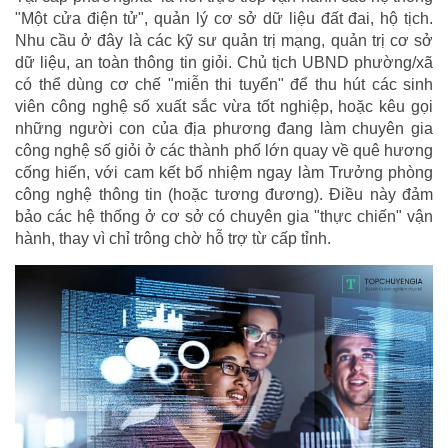
"Một cửa điện tử", quản lý cơ sở dữ liệu đất đai, hộ tịch.
Nhu cầu ở đây là các kỹ sư quản trị mạng, quản trị cơ sở
dữ liệu, an toàn thông tin giỏi. Chủ tịch UBND phường/xã
có thể dùng cơ chế "miễn thi tuyển" để thu hút các sinh
viên công nghệ số xuất sắc vừa tốt nghiệp, hoặc kêu gọi
những người con của địa phương đang làm chuyên gia
công nghệ số giỏi ở các thành phố lớn quay về quê hương
cống hiến, với cam kết bổ nhiệm ngay làm Trưởng phòng
công nghệ thông tin (hoặc tương đương). Điều này đảm
bảo các hệ thống ở cơ sở có chuyên gia "thực chiến" vận
hành, thay vì chỉ trông chờ hỗ trợ từ cấp tỉnh.