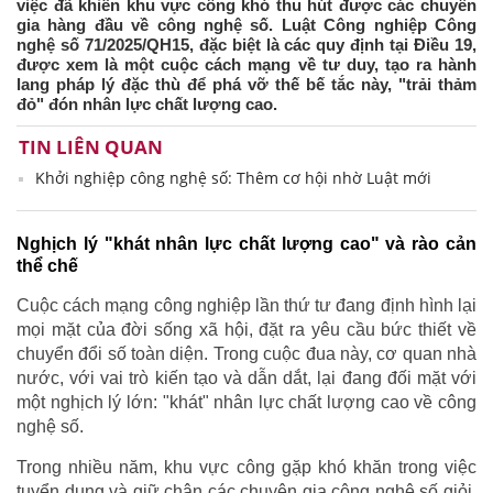
việc đã khiến khu vực công khó thu hút được các chuyên
gia hàng đầu về công nghệ số. Luật Công nghiệp Công
nghệ số 71/2025/QH15, đặc biệt là các quy định tại Điều 19,
được xem là một cuộc cách mạng về tư duy, tạo ra hành
lang pháp lý đặc thù để phá vỡ thế bế tắc này, "trải thảm
đỏ" đón nhân lực chất lượng cao.
TIN LIÊN QUAN
Khởi nghiệp công nghệ số: Thêm cơ hội nhờ Luật mới
Nghịch lý "khát nhân lực chất lượng cao" và rào cản
thể chế
Cuộc cách mạng công nghiệp lần thứ tư đang định hình lại
mọi mặt của đời sống xã hội, đặt ra yêu cầu bức thiết về
chuyển đổi số toàn diện. Trong cuộc đua này, cơ quan nhà
nước, với vai trò kiến tạo và dẫn dắt, lại đang đối mặt với
một nghịch lý lớn: "khát" nhân lực chất lượng cao về công
nghệ số.
Trong nhiều năm, khu vực công gặp khó khăn trong việc
tuyển dụng và giữ chân các chuyên gia công nghệ số giỏi.