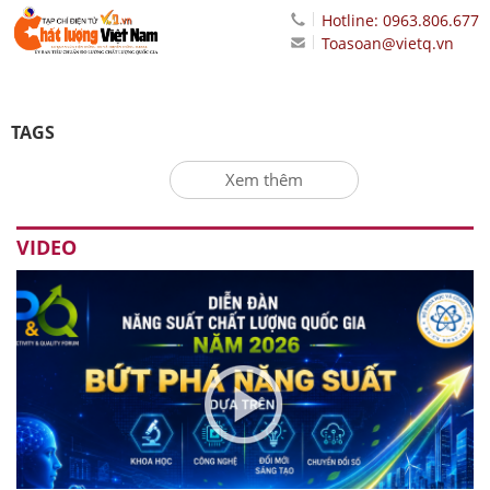
Hotline: 0963.806.677
Toasoan@vietq.vn
TAGS
Xem thêm
VIDEO