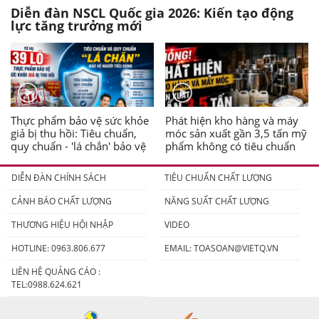
Diễn đàn NSCL Quốc gia 2026: Kiến tạo động
lực tăng trưởng mới
Thực phẩm bảo vệ sức khỏe
Phát hiện kho hàng và máy
giả bị thu hồi: Tiêu chuẩn,
móc sản xuất gần 3,5 tấn mỹ
quy chuẩn - 'lá chắn' bảo vệ
phẩm không có tiêu chuẩn
người tiêu dùng
DIỄN ĐÀN CHÍNH SÁCH
TIÊU CHUẨN CHẤT LƯỢNG
CẢNH BÁO CHẤT LƯỢNG
NĂNG SUẤT CHẤT LƯỢNG
THƯƠNG HIỆU HỘI NHẬP
VIDEO
HOTLINE: 0963.806.677
EMAIL:
TOASOAN@VIETQ.VN
LIÊN HỆ QUẢNG CÁO :
TEL:0988.624.621