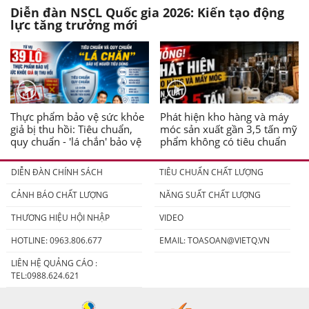
Diễn đàn NSCL Quốc gia 2026: Kiến tạo động
lực tăng trưởng mới
Thực phẩm bảo vệ sức khỏe
Phát hiện kho hàng và máy
giả bị thu hồi: Tiêu chuẩn,
móc sản xuất gần 3,5 tấn mỹ
quy chuẩn - 'lá chắn' bảo vệ
phẩm không có tiêu chuẩn
người tiêu dùng
DIỄN ĐÀN CHÍNH SÁCH
TIÊU CHUẨN CHẤT LƯỢNG
CẢNH BÁO CHẤT LƯỢNG
NĂNG SUẤT CHẤT LƯỢNG
THƯƠNG HIỆU HỘI NHẬP
VIDEO
HOTLINE: 0963.806.677
EMAIL:
TOASOAN@VIETQ.VN
LIÊN HỆ QUẢNG CÁO :
TEL:0988.624.621