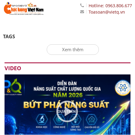
Hotline: 0963.806.677
Toasoan@vietq.vn
TAGS
Xem thêm
VIDEO