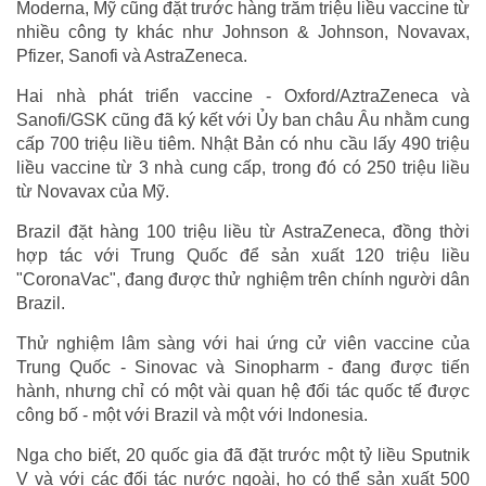
Moderna, Mỹ cũng đặt trước hàng trăm triệu liều vaccine từ
nhiều công ty khác như Johnson & Johnson, Novavax,
Pfizer, Sanofi và AstraZeneca.
Hai nhà phát triển vaccine - Oxford/AztraZeneca và
Sanofi/GSK cũng đã ký kết với Ủy ban châu Âu nhằm cung
cấp 700 triệu liều tiêm. Nhật Bản có nhu cầu lấy 490 triệu
liều vaccine từ 3 nhà cung cấp, trong đó có 250 triệu liều
từ Novavax của Mỹ.
Brazil đặt hàng 100 triệu liều từ AstraZeneca, đồng thời
hợp tác với Trung Quốc để sản xuất 120 triệu liều
"CoronaVac", đang được thử nghiệm trên chính người dân
Brazil.
Thử nghiệm lâm sàng với hai ứng cử viên vaccine của
Trung Quốc - Sinovac và Sinopharm - đang được tiến
hành, nhưng chỉ có một vài quan hệ đối tác quốc tế được
công bố - một với Brazil và một với Indonesia.
Nga cho biết, 20 quốc gia đã đặt trước một tỷ liều Sputnik
V và với các đối tác nước ngoài, họ có thể sản xuất 500