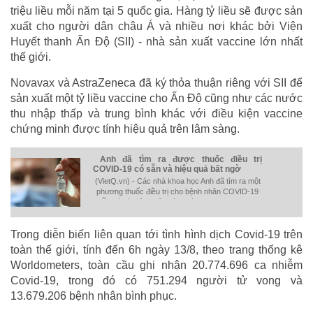
triệu liều mỗi năm tại 5 quốc gia. Hàng tỷ liều sẽ được sản
xuất cho người dân châu Á và nhiều nơi khác bởi Viện
Huyết thanh Ấn Độ (SII) - nhà sản xuất vaccine lớn nhất
thế giới.
Novavax và AstraZeneca đã ký thỏa thuận riêng với SII để
sản xuất một tỷ liều vaccine cho Ấn Độ cũng như các nước
thu nhập thấp và trung bình khác với điều kiện vaccine
chứng minh được tính hiệu quả trên lâm sàng.
Anh đã tìm ra được thuốc điều trị
COVID-19 có sẵn và hiệu quả bất ngờ
(VietQ.vn) - Các nhà khoa học Anh đã tìm ra một
phương thuốc điều trị cho bệnh nhân COVID-19
sẵn có và hiệu quả. Các nhà khoa học hy vọng
đây sẽ là liều thuốc cứu cánh cho những bệnh
nhân nặng.
Trong diễn biến liên quan tới tình hình dịch Covid-19 trên
toàn thế giới, tính đến 6h ngày 13/8, theo trang thống kê
Worldometers, toàn cầu ghi nhận 20.774.696 ca nhiễm
Covid-19, trong đó có 751.294 người tử vong và
13.679.206 bệnh nhân bình phục.