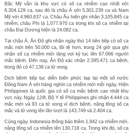
Bắc Mỹ vẫn là khu vực có số ca nhiễm cao nhất với
6.304.129 ca, sau đó là châu Á với 5.301.239 ca và Nam
Mỹ với 4.960.637 ca. Châu Âu hiện ghi nhận 3.105.845 ca
nhiễm, châu Phi là 1.077.970 ca trong khi số ca nhiễm tại
châu Đại Dương hiện là 24.082 ca.
Tại châu Á, Ấn Độ ghi nhận ngày thứ 14 liên tiếp có số ca
mắc mới trên 50.000 ca, tồi tệ hơn, trong 24 giờ qua ghi
nhận số ca nhiễm mới tăng vọt kỷ lục lên 67.066 người
mắc bệnh. Đến nay, Ấn Độ xác nhận 2.395.471 ca bệnh,
trong đó có 47.138 ca tử vong.
Dịch bệnh tiếp tục diễn biến phức tạp tại một số nước
Đông Nam Á với hàng nghìn ca nhiễm mới mỗi ngày. Hiện
Philippines là quốc gia có số ca mắc bệnh cao nhất khu
vực này. Ngày 12/8, Bộ Y tế Philippines ghi nhận 4.444 ca
mắc mới và 93 ca tử vong vì dịch bệnh, nâng tổng số ca
mắc và tử vong lên lần lượt là 143.749 và 2.404 ca.
Cùng ngày, Indonesia thông báo thêm 1.942 ca nhiễm mới,
nâng tổng số ca nhiễm lên 130.718 ca. Trong khi đó, số ca