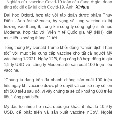
Nghiên cứu vaccine Covid-19 toàn cầu đang ở giai đoạn
tăng tốc để đẩy lùi dịch Covid-19. Ảnh:
Xinhua
Đại học Oxford, hợp tác với tập đoàn dược phẩm Thụy
Điển - Anh AstraZeneca, hy vọng sẽ tung vaccine ra thị
trường vào tháng 9, trong khi công ty công nghệ sinh học
Moderna, hợp tác với Viện Y tế Quốc gia Mỹ (NIH), đặt
mục tiêu khoáng tháng 11 tới.
Tổng thống Mỹ Donald Trump khởi động "Chiến dịch Thần
tốc" với mục tiêu cung cấp vaccine cho tất cả người Mỹ
vào tháng 1/2021. Ngày 12/8, ông công bố hợp đồng trị giá
1,5 tỷ USD với công ty Moderna để sản xuất 100 triệu liều
vaccine.
"Chúng ta đang trên đà nhanh chóng sản xuất 100 triệu
liều ngay khi vaccine được phê duyệt và con số này sẽ lên
tới 500 triệu sau đó, vì vậy chúng ta sẽ có khoảng 600 triệu
liều", ông phát biểu.
Mỹ đầu tư nhiều hơn các quốc gia khác, ít nhất là 10,9 tỷ
USD, để phát triển và sản xuất vaccine nCoV. Ngoài