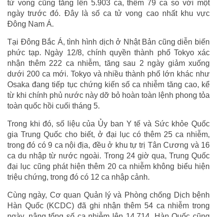
tử vong cũng tăng lên 5.903 ca, thêm 79 ca so với một
ngày trước đó. Đây là số ca tử vong cao nhất khu vực
Đông Nam Á.
Tại Đông Bắc Á, tình hình dịch ở Nhật Bản cũng diễn biến
phức tạp. Ngày 12/8, chính quyền thành phố Tokyo xác
nhận thêm 222 ca nhiễm, tăng sau 2 ngày giảm xuống
dưới 200 ca mới. Tokyo và nhiều thành phố lớn khác như
Osaka đang tiếp tục chứng kiến số ca nhiễm tăng cao, kể
từ khi chính phủ nước này dỡ bỏ hoàn toàn lệnh phong tỏa
toàn quốc hồi cuối tháng 5.
Trong khi đó, số liệu của Ủy ban Y tế và Sức khỏe Quốc
gia Trung Quốc cho biết, ở đại lục có thêm 25 ca nhiễm,
trong đó có 9 ca nội địa, đều ở khu tự trị Tân Cương và 16
ca du nhập từ nước ngoài. Trong 24 giờ qua, Trung Quốc
đại lục cũng phát hiện thêm 20 ca nhiễm không biểu hiện
triệu chứng, trong đó có 12 ca nhập cảnh.
Cùng ngày, Cơ quan Quản lý và Phòng chống Dịch bệnh
Hàn Quốc (KCDC) đã ghi nhận thêm 54 ca nhiễm trong
ngày, nâng tổng số ca nhiễm lên 14.714. Hàn Quốc cũng