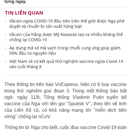
từng ngày.
TIN LIÊN QUAN
Vắcxin ngừa COVID-19 đầu tiên trên thế giới được Nga phê
duyệt và chuẩn bị sản xuất hàng loạt
Vắcxin của hãng dược Mỹ Novavax tạo ra nhiều kháng thể
chống lại COVID-19
Áp dụng mã số mã vạch trong chuỗi cung ứng giúp giảm
50% đầu tư nguyên liệu
Việt Nam sẽ có kết quả thử nghiệm vaccine ngừa Covid-19
vào cuối tháng 8
Theo thông tin trên báo VnExpress, hiện có 6 loại vaccine
trong thử nghiệm giai đoạn 3. Trong một thông báo bất
ngờ, ngày 11/8, Tổng thống Vladimir Putin tuyên bố
vaccine của Nga với tên gọi "Sputnik V", theo tên vệ tinh
của Liên Xô cũ, có khả năng mang tới "miễn dịch bền
vững" chống lại nCoV.
Thông tin từ Nga cho biết, cuộc đua vaccine Covid-19 toàn