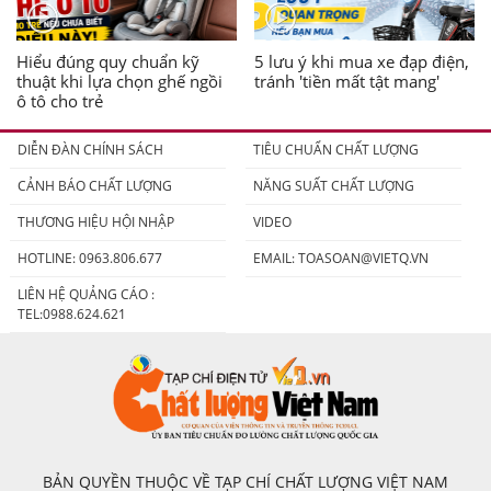
Hiểu đúng quy chuẩn kỹ
5 lưu ý khi mua xe đạp điện,
thuật khi lựa chọn ghế ngồi
tránh 'tiền mất tật mang'
ô tô cho trẻ
DIỄN ĐÀN CHÍNH SÁCH
TIÊU CHUẨN CHẤT LƯỢNG
CẢNH BÁO CHẤT LƯỢNG
NĂNG SUẤT CHẤT LƯỢNG
THƯƠNG HIỆU HỘI NHẬP
VIDEO
HOTLINE: 0963.806.677
EMAIL:
TOASOAN@VIETQ.VN
LIÊN HỆ QUẢNG CÁO :
TEL:0988.624.621
BẢN QUYỀN THUỘC VỀ TẠP CHÍ CHẤT LƯỢNG VIỆT NAM