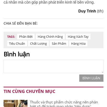
cá nhân mà còn góp phần phát triển kinh tế bền vững.
Duy Trinh
(t/h)
CHIA SẺ ĐẾN BẠN BÈ:
Phân Biệt
Hàng Chính Hãng
Hàng Xách Tay
TAGS:
Tiêu Chuẩn
Chất Lượng
Sản Phẩm
Hàng Hóa
Bình luận
BÌNH LUẬN
TIN CÙNG CHUYÊN MỤC
Thuốc và thực phẩm chức năng nên phân
biệt rõ để tránh mạo nhận 'tiên dược'