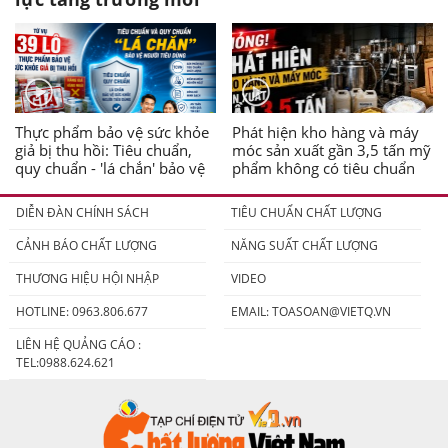
Thực phẩm bảo vệ sức khỏe
Phát hiện kho hàng và máy
giả bị thu hồi: Tiêu chuẩn,
móc sản xuất gần 3,5 tấn mỹ
quy chuẩn - 'lá chắn' bảo vệ
phẩm không có tiêu chuẩn
người tiêu dùng
DIỄN ĐÀN CHÍNH SÁCH
TIÊU CHUẨN CHẤT LƯỢNG
CẢNH BÁO CHẤT LƯỢNG
NĂNG SUẤT CHẤT LƯỢNG
THƯƠNG HIỆU HỘI NHẬP
VIDEO
HOTLINE: 0963.806.677
EMAIL:
TOASOAN@VIETQ.VN
LIÊN HỆ QUẢNG CÁO :
TEL:0988.624.621