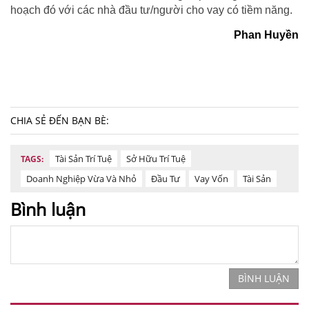
hoạch đó với các nhà đầu tư/người cho vay có tiềm năng.
Phan Huyền
CHIA SẺ ĐẾN BẠN BÈ:
Tài Sản Trí Tuệ
Sở Hữu Trí Tuệ
TAGS:
Doanh Nghiệp Vừa Và Nhỏ
Đầu Tư
Vay Vốn
Tài Sản
Bình luận
BÌNH LUẬN