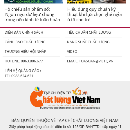
Hộ chiếu sản phẩm số:
Hiểu đúng quy chuẩn kỹ
'Ngôn ngữ dữ liệu' chung
thuật khi lựa chọn ghế ngồi
trong nền kinh tế tuần hoàn
ô tô cho trẻ
DIỄN ĐÀN CHÍNH SÁCH
TIÊU CHUẨN CHẤT LƯỢNG
CẢNH BÁO CHẤT LƯỢNG
NĂNG SUẤT CHẤT LƯỢNG
THƯƠNG HIỆU HỘI NHẬP
VIDEO
HOTLINE: 0963.806.677
EMAIL:
TOASOAN@VIETQ.VN
LIÊN HỆ QUẢNG CÁO :
TEL:0988.624.621
BẢN QUYỀN THUỘC VỀ TẠP CHÍ CHẤT LƯỢNG VIỆT NAM
Giấy phép hoạt động báo chí điện tử số: 125/GP-BVHTTDL cấp ngày 11