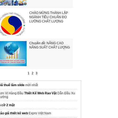
CHÀO MỪNG THÀNH LẬP
NGÀNH TIÊU CHUẨN ĐO
LƯỜNG CHẤT LƯỢNG
Chuyên đề: NÂNG CAO
NĂNG SUẤT CHẤT LƯỢNG
1
2
3
iá thuê làm slide
mới nhất
ơn Vị Hàng Đầu
Thiết Kế Web Rao Vặt
Dẫn Đầu Xu
ướng
n cờ 2 mặt
áo giá thiết kế web
Expro Việt Nam