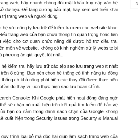
 trang web, hãy nhanh chóng đổi mật khẩu truy cập vào hệ
D
sở dữ liệu. Để tăng cường bảo mật, hãy xem xét triển khai
T
 trị trang web và người dùng.
T
n hệ với công ty lưu trữ để kiểm tra xem các website khác
S
Nếu trang web của bạn chứa thông tin quan trọng hoặc liên
ụ việc cho cơ quan chức năng để được hỗ trợ điều tra.
n môn về website, không có kinh nghiệm xử lý website bị
là phương án giải quyết tốt nhất.
 hệ kiểm tra, hãy lưu trữ các tệp sao lưu trang web ít nhất
 trên ổ cứng. Bạn nên chọn hệ thống có tính năng tự động
ệ thống có khả năng phát hiện các thay đổi được thực hiện
hần đó thay vì luôn thực hiện sao lưu hoàn chỉnh.
earch Console: Khi Google phát hiện hoạt động đáng ngờ
thể sẽ chặn nó xuất hiện trên kết quả tìm kiếm để bảo vệ
của bạn có nằm trong danh sách chặn của Google không
 xuất hiện trong Security issues trong Security & Manual
 quy trình loại bỏ mã độc hại giúp làm sạch trang web của