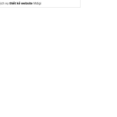
ịch vụ
thiết kế website
Mdigi
ìm hiểu
Dịch Vụ Entity Thế Giới Digi
hiết kế website giá rẻ
Chuẩn SEO
hort URL