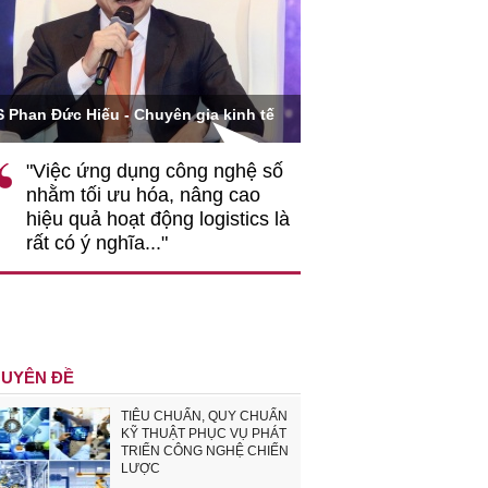
Ông Hoàng Quang Phòn
S Phan Đức Hiếu - Chuyên gia kinh tế
VCCI
"Việc ứng dụng công nghệ số
""Theo tôi, cần 
nhằm tối ưu hóa, nâng cao
gốc rễ về nhận
hiệu quả hoạt động logistics là
nghiệp cần coi
rất có ý nghĩa..."
động hài hoà là
triển..."
UYÊN ĐỀ
TIÊU CHUẨN, QUY CHUẨN
KỸ THUẬT PHỤC VỤ PHÁT
TRIỂN CÔNG NGHỆ CHIẾN
LƯỢC