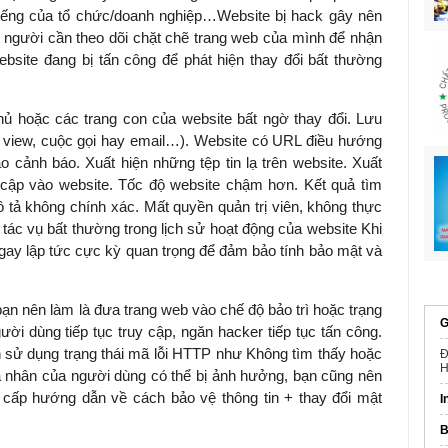
tiếng của tổ chức/doanh nghiệp…Website bị hack gây nên
 người cần theo dõi chặt chẽ trang web của mình để nhận
ebsite đang bị tấn công để
phát hiện thay đổi bất thường
chủ hoặc các trang con của website bất ngờ thay đổi. Lưu
là view, cuộc gọi hay email…). Website có URL điều hướng
o cảnh báo. Xuất hiện những tệp tin lạ trên website. Xuất
 cập vào website. Tốc độ website chậm hơn. Kết quả tìm
mô tả không chính xác. Mất quyền quản trị viên, không thực
n tác vụ bất thường trong lịch sử hoạt động của website Khi
 ngay lập tức cực kỳ quan trọng để đảm bảo tính bảo mật và
 bạn nên làm là đưa trang web vào chế độ bảo trì hoặc trạng
G
ời dùng tiếp tục truy cập, ngăn hacker tiếp tục tấn công.
sử dụng trạng thái mã lỗi HTTP như Không tìm thấy hoặc
Đ
H
á nhân của người dùng có thể bị ảnh hưởng, bạn cũng nên
 cấp hướng dẫn về cách bảo vệ thông tin + thay đổi mật
I
B