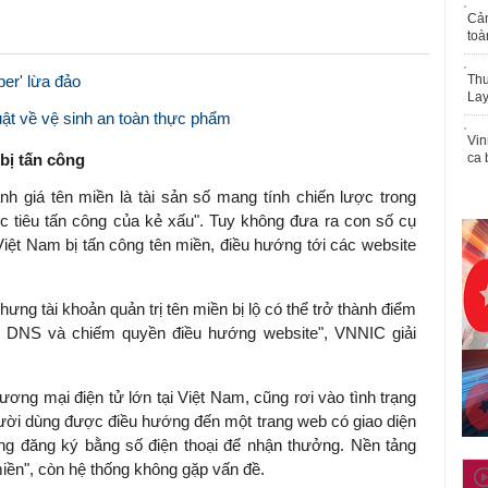
Cả
toà
per' lừa đảo
Thu
Lay
ật về vệ sinh an toàn thực phẩm
Vin
bị tấn công
ca 
h giá tên miền là tài sản số mang tính chiến lược trong
c tiêu tấn công của kẻ xấu". Tuy không đưa ra con số cụ
Việt Nam bị tấn công tên miền, điều hướng tới các website
hưng tài khoản quản trị tên miền bị lộ có thể trở thành điểm
hi DNS và chiếm quyền điều hướng website",
VNNIC
giải
hương mại điện tử lớn tại Việt Nam, cũng rơi vào tình trạng
người dùng được điều hướng đến một trang web có giao diện
ng đăng ký bằng số điện thoại để nhận thưởng. Nền tảng
miền", còn hệ thống không gặp vấn đề.