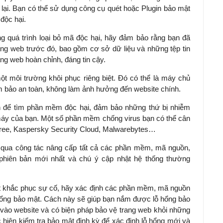
lại. Bạn có thể sử dụng công cụ quét hoặc Plugin bảo mật
độc hại.
ng quá trình loại bỏ mã độc hại, hãy đảm bảo rằng bạn đã
rang web trước đó, bao gồm cơ sở dữ liệu và những tệp tin
ang web hoàn chỉnh, đáng tin cậy.
ột môi trường khôi phục riêng biệt. Đó có thể là máy chủ
m bảo an toàn, không làm ảnh hưởng đến website chính.
nh để tìm phần mềm độc hại, đảm bảo những thứ bị nhiễm
áy của bạn. Một số phần mềm chống virus bạn có thể cân
 Free, Kaspersky Security Cloud, Malwarebytes…
 qua công tác nâng cấp tất cả các phần mềm, mã nguồn,
phiên bản mới nhất và chú ý cập nhật hệ thống thường
tất khắc phục sự cố, hãy xác định các phần mềm, mã nguồn
 hổng bảo mật. Cách này sẽ giúp bạn nắm được lỗ hổng bảo
ào website và có biện pháp bảo vệ trang web khỏi những
 hiện kiểm tra bảo mật định kỳ để xác định lỗ hổng mới và