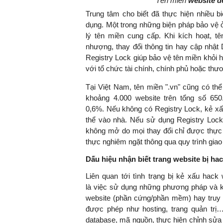
Tên miền
website d
Trung tâm cho biết đã thực hiện nhiều 
dụng. Một trong những biện pháp bảo vệ 
lý tên miền cung cấp. Khi kích hoạt, t
TS. Nguyễn Đức Độ - Ph
nhượng, thay đổi thông tin hay cập nhật 
Viện Kinh tế Tài chính
Registry Lock giúp bảo vệ tên miền khỏi 
với tổ chức tài chính, chính phủ hoặc thươ
"Có rất nhiều vi
Tại Việt Nam, tên miền ".vn" cũng có th
ngay từ bây giờ 
khoảng 4.000 website trên tổng số 65
đang được tiến
0,6%. Nếu không có Registry Lock, kẻ xấu 
đầu tư cho kho
thể vào nhà. Nếu sử dụng Registry Lock,
nghệ; ban hành
không mở do mọi thay đổi chỉ được thực 
khuyến khích đổ
thực nghiêm ngặt thông qua quy trình giao 
khởi nghiệp..."
Dấu hiệu nhận biết trang website bị ha
Liên quan tới tình trạng bị kẻ xấu hack
là
việc sử dụng những phương pháp và k
website (phần cứng/phần mềm) hay truy
được phép như hosting, trang quản tr
database, mã nguồn, thực hiện chỉnh sửa n