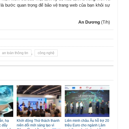
g là bước quan trọng để bảo vệ trang web của bạn khỏi sự
An Dương
(T/h)
an toàn thông tin
,
công nghệ
ẩn, hạ
Khởi động Thử thách thanh
Liên minh châu Âu hỗ trợ 20
c đẩy
niên đổi mới sáng tạo vì
triệu Euro cho ngành Lâm