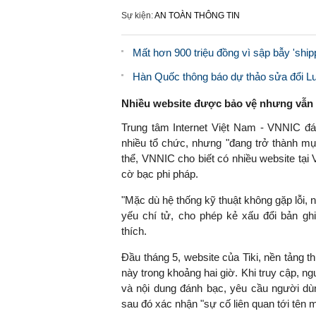
Sự kiện:
AN TOÀN THÔNG TIN
Mất hơn 900 triệu đồng vì sập bẫy 'ship
Hàn Quốc thông báo dự thảo sửa đổi Lu
Nhiều website được bảo vệ nhưng vẫn 
Trung tâm Internet Việt Nam - VNNIC đán
nhiều tổ chức, nhưng "đang trở thành mụ
thể, VNNIC cho biết có nhiều website tại 
cờ bạc phi pháp.
"Mặc dù hệ thống kỹ thuật không gặp lỗi, n
yếu chí tử, cho phép kẻ xấu đổi bản g
thích.
Đầu tháng 5, website của Tiki, nền tảng t
này trong khoảng hai giờ. Khi truy cập, 
và nội dung đánh bạc, yêu cầu người dù
sau đó xác nhận "sự cố liên quan tới tên 