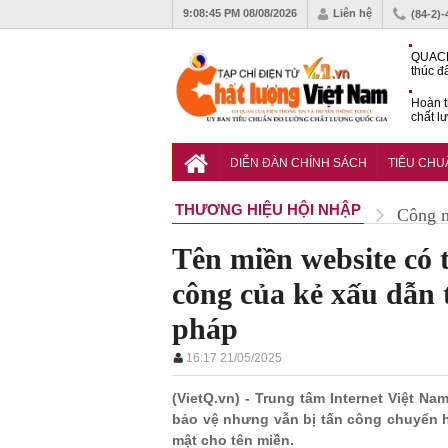
9:08:46 PM
08/08/2026
Liên hệ
(84-2)
QUACE
thúc đ
chứng
Hoàn t
chất l
hóa cô
TCVN 
nghiền
DIỄN ĐÀN CHÍNH SÁCH
TIÊU CH
THƯƠNG HIỆU HỘI NHẬP
Công 
Tên miền website có 
công của kẻ xấu dẫn t
pháp
16:17 21/05/2025
(VietQ.vn) - Trung tâm Internet Việt N
bảo vệ nhưng vẫn bị tấn công chuyển h
mật cho tên miền.