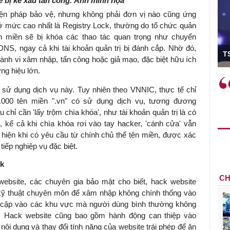
ễ bị kẻ xấu tấn công. Ảnh minh họa
biện pháp bảo vệ, nhưng không phải đơn vị nào cũng ứng
ở mức cao nhất là Registry Lock, thường do tổ chức quản
ên miền sẽ bị khóa các thao tác quan trọng như chuyển
ó Viện trưởng
DNS, ngay cả khi tài khoản quản trị bị đánh cắp. Nhờ đó,
T
hành vi xâm nhập, tấn công hoặc giả mạo, đặc biệt hữu ích
ng hiệu lớn.
ệc phải làm
Việc sử dụng hiệu quả chính
ể sử dụng dịch vụ này. Tuy nhiên theo VNNIC, thực tế chỉ
và trên thực tế
sách tài khóa không chỉ mang ý
0.000 tên miền ".vn" có sử dụng dịch vụ, tương đương
 hành như tăng
nghĩa hỗ trợ ngắn hạn mà còn
chỉ cần 'lấy trộm chìa khóa', như tài khoản quản trị là có
a học công
đóng vai trò tạo nền tảng cho
 kể cả khi chìa khóa rơi vào tay hacker, 'cánh cửa' vẫn
 các cơ chế
tăng trưởng bền vững dài hạn.
hiện khi có yêu cầu từ chính chủ thể tên miền, được xác
i mới sáng tạo,
tiếp nghiệp vụ đặc biệt.
ck
CH
 website, các chuyên gia bảo mật cho biết,
hack website
ỹ thuật chuyên môn để xâm nhập không chính thống vào
 cập vào các khu vực mà người dùng bình thường không
ị… Hack website cũng bao gồm hành động can thiệp vào
ội dung và thay đổi tính năng của website trái phép để ăn