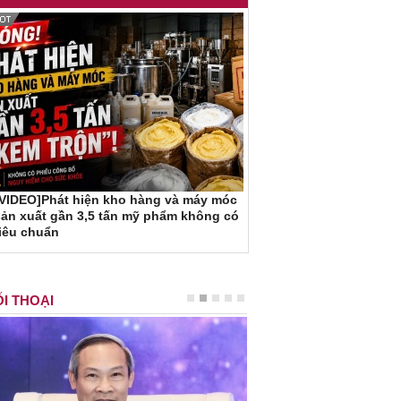
[VIDEO]Phát hiện kho hàng và máy móc
ản xuất gần 3,5 tấn mỹ phẩm không có
iêu chuẩn
I THOẠI