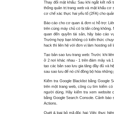
Thay đổi mật khẩu: Sau khi ngắt kết nối
thống quản trị trang web và mật khẩu cơ 
cơ chế xác thực hai yếu tố (2FA) cho quản
Báo cáo cho cơ quan & đơn vị hỗ trợ: Liê
trên cùng máy chủ có bị tấn công không. 
quan đến quyền tài sản, hãy báo cáo v
Trường hợp bạn không có kiến thức chuyê
hack thì liên hệ với đơn vị làm hosting sẽ 
Tạo bản sao lưu trang web: Trước khi liên
ở 2 nơi khác nhau - 1 trên đám mây và 1
tạo các bản sao lưu gia tăng đầy đủ và h
sau sao lưu để nó chỉ đồng bộ hóa những p
Kiểm tra Google Blacklist bằng Google S
trên một trang web, công cụ tìm kiếm có 
người dùng. Hãy kiểm tra xem website 
bằng Google Search Console. Cảnh báo sẽ
Actions.
Quét & loại bỏ mã độc hại: Việc thực hiện