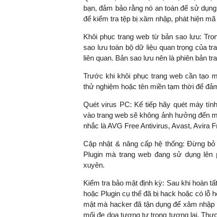
bạn, đảm bảo rằng nó an toàn để sử dụng 
để kiểm tra tệp bị xâm nhập, phát hiện mã 
Khôi phục trang web từ bản sao lưu: Tro
sao lưu toàn bộ dữ liệu quan trọng của t
liên quan. Bản sao lưu nên là phiên bản tr
Trước khi khôi phục trang web cần tạo m
thử nghiệm hoặc tên miền tạm thời để đả
Quét virus PC: Kế tiếp hãy quét máy tí
vào trang web sẽ không ảnh hưởng đến m
nhắc là AVG Free Antivirus, Avast, Avira
Cập nhật & nâng cấp hệ thống: Đừng bỏ
Plugin mà trang web đang sử dụng lên 
xuyên.
Kiểm tra bảo mật định kỳ: Sau khi hoàn 
hoặc Plugin cụ thể đã bị hack hoặc có lỗ
mật mà hacker đã tận dụng để xâm nhập v
mối đe dọa tương tự trong tương lai. Thực