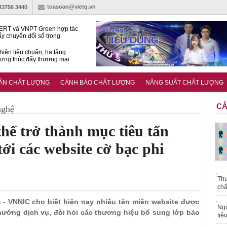
toasoan@vietq.vn
-43756 3440
RT và VNPT Green hợp tác
ẩy chuyển đổi số trong
 nhận nông nghiệp
hiện tiêu chuẩn, hạ tầng
ượng thúc đẩy thương mại
ng nghệ chiến lược
14380-1:2025 về máy
 di động
UẨN CHẤT LƯỢNG
CẢNH BÁO CHẤT LƯỢNG
NĂNG SUẤT CHẤT LƯỢNG
CẢ
nghệ
thể trở thành mục tiêu tấn
ới các website cờ bạc phi
Thu
chấ
am - VNNIC cho biết hiện nay nhiều tên miền website được
Ngư
ướng dịch vụ, đòi hỏi các thương hiệu bổ sung lớp bảo
tiê