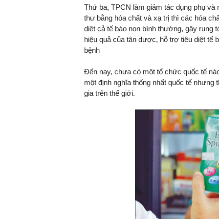
Thứ ba, TPCN làm giảm tác dụng phụ và nh
thư bằng hóa chất và xạ trị thì các hóa chấ
diệt cả tế bào non bình thường, gây rụng
hiệu quả của tân dược, hỗ trợ tiêu diệt t
TS. Nguyễn Đức Độ - Ph
bệnh
Viện Kinh tế Tài chính
Đến nay, chưa có một tổ chức quốc tế nà
"Có rất nhiều vi
một định nghĩa thống nhất quốc tế nhưng
ngay từ bây giờ 
gia trên thế giới.
đang được tiến
đầu tư cho kho
nghệ; ban hành
khuyến khích đổ
khởi nghiệp..."