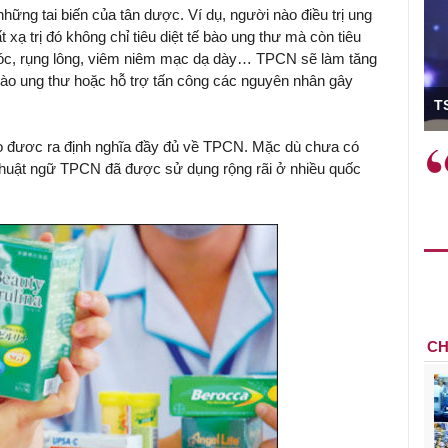
ững tai biến của tân dược. Ví dụ, người nào điều trị ung
t xạ trị đó không chỉ tiêu diệt tế bào ung thư mà còn tiêu
 tóc, rụng lông, viêm niêm mạc dạ dày… TPCN sẽ làm tăng
ế bào ung thư hoặc hỗ trợ tấn công các nguyên nhân gây
ó Viện trưởng
T
o đươc ra định nghĩa đầy đủ về TPCN. Mặc dù chưa có
ệc phải làm
Việc sử dụng hiệu quả chính
 thuật ngữ TPCN đã được sử dụng rộng rãi ở nhiều quốc
và trên thực tế
sách tài khóa không chỉ mang ý
 hành như tăng
nghĩa hỗ trợ ngắn hạn mà còn
a học công
đóng vai trò tạo nền tảng cho
 các cơ chế
tăng trưởng bền vững dài hạn.
i mới sáng tạo,
CH