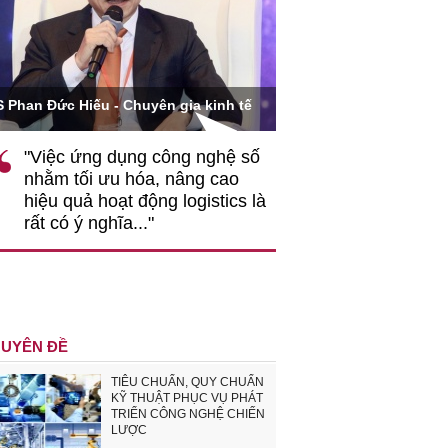
Ông Hoàng Quang Phòn
S Phan Đức Hiếu - Chuyên gia kinh tế
VCCI
"Việc ứng dụng công nghệ số
""Theo tôi, cần 
nhằm tối ưu hóa, nâng cao
gốc rễ về nhận
hiệu quả hoạt động logistics là
nghiệp cần coi
rất có ý nghĩa..."
động hài hoà là
triển..."
UYÊN ĐỀ
TIÊU CHUẨN, QUY CHUẨN
KỸ THUẬT PHỤC VỤ PHÁT
TRIỂN CÔNG NGHỆ CHIẾN
LƯỢC