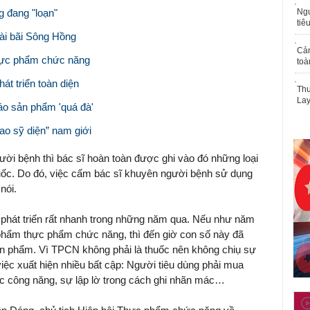
 đang "loạn"
Ngư
tiê
ài bãi Sông Hồng
Cả
thực phẩm chức năng
toà
t triển toàn diện
Thu
Lay
o sản phẩm 'quá đà'
o sỹ diện” nam giới
ười bệnh thì bác sĩ hoàn toàn được ghi vào đó những loại
uốc. Do đó, việc cấm bác sĩ khuyên người bệnh sử dụng
nói.
phát triển rất nhanh trong những năm qua. Nếu như năm
hẩm thực phẩm chức năng, thì đến giờ con số này đã
ản phẩm. Vì TPCN không phải là thuốc nên không chiụ sự
việc xuất hiện nhiều bất cập: Người tiêu dùng phải mua
ức công năng, sự lập lờ trong cách ghi nhãn mác…