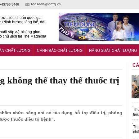
toasoan@vietq.vn
)-43756 3440
lược tiêu chuẩn quốc gia:
ụ định hướng tổng thể, dài
o hoạt động tiêu chuẩn
huật sắp đặt không gian
ó chủ đích tại The Magnolia
 Ghana siết tiêu chuẩn quốc
i với xe cũ nhập khẩu?
UẨN CHẤT LƯỢNG
CẢNH BÁO CHẤT LƯỢNG
NĂNG SUẤT CHẤT LƯỢNG
CẢ
không thể thay thế thuốc trị
Thu
hẩm chức năng chỉ có tác dụng hỗ trợ điều trị, phòng
tiê
được thuốc điều trị bệnh".
Thu
chấ