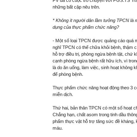
PV đã có cuộc trò chuyện với PGS.TS Trầ
những bất cập nêu trên.
* Không ít người dân lầm tưởng TPCN là mô
dụng của thực phẩm chức năng?
- Một số loại TPCN được quảng cáo quá m
nghĩ TPCN có thể chữa khỏi bệnh, thậm ch
hỗ trợ điều trị, phòng ngừa bệnh tật, chứ k
cạnh phòng ngừa bệnh rất hữu ích, vì tro
là do ăn uống, làm việc, sinh hoạt không
để phòng bệnh.
Thực phẩm chức năng hoạt động theo 3 cơ
miễn dịch.
Thứ hai, bản thân TPCN có một số hoạt ch
Chẳng hạn, chất asom trong tinh dầu thông 
phẩm thực vật hỗ trợ tăng sức đề kháng,
máu.