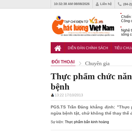
10:32:39 AM
08/08/2026
Liên hệ
(84-2
Chiến 
Công c
hạn ch
Nghệ t
sống c
Vì sao
gia đố
DIỄN ĐÀN CHÍNH SÁCH
TIÊU CH
ĐỐI THOẠI
Chuyên gia
Thực phẩm chức năng 
bệnh
13:22 17/10/2013
PGS.TS Trần Đáng khẳng định: "Thực p
ngừa bệnh tật, chứ không thể thay thế 
Sự kiện:
Thực phẩm bẩn kinh hoàng