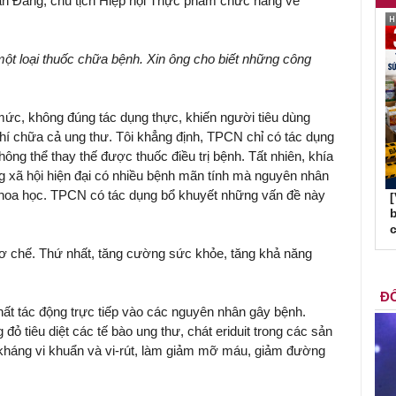
n Đáng, chủ tịch Hiệp hội Thực phẩm chức năng về
̣t loại thuốc chữa bệnh. Xin ông cho biết những công
ức, không đúng tác dụng thực, khiến người tiêu dùng
í chữa cả ung thư. Tôi khẳng định, TPCN chỉ có tác dụng
hông thể thay thế được thuốc điều trị bệnh. Tất nhiên, khía
ng xã hội hiện đại có nhiều bệnh mãn tính mà nguyên nhân
 khoa học. TPCN có tác dụng bổ khuyết những vấn đề này
b
c
 chế. Thứ nhất, tăng cường sức khỏe, tăng khả năng
ĐỐ
ất tác động trực tiếp vào các nguyên nhân gây bệnh.
đỏ tiêu diệt các tế bào ung thư, chát eriduit trong các sản
 kháng vi khuẩn và vi-rút, làm giảm mỡ máu, giảm đường