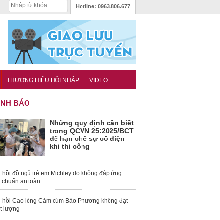
Hotline:
0963.806.677
THƯƠNG HIỆU HỘI NHẬP
VIDEO
NH BÁO
Những quy định cần biết
trong QCVN 25:2025/BCT
để hạn chế sự cố điện
khi thi công
 hồi đồ ngủ trẻ em Michley do không đáp ứng
u chuẩn an toàn
 hồi Cao lỏng Cảm cúm Bảo Phương không đạt
t lượng