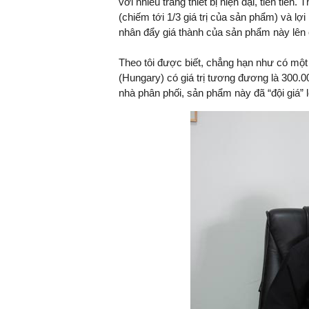
với nhiều trang thiết bị hiện đại, tiên tiế
(chiếm tới 1/3 giá trị của sản phẩm) và l
nhân đẩy giá thành của sản phẩm này lên 
Theo tôi được biết, chẳng hạn như có m
(Hungary) có giá trị tương đương là 300.
nhà phân phối, sản phẩm này đã “đội giá” l