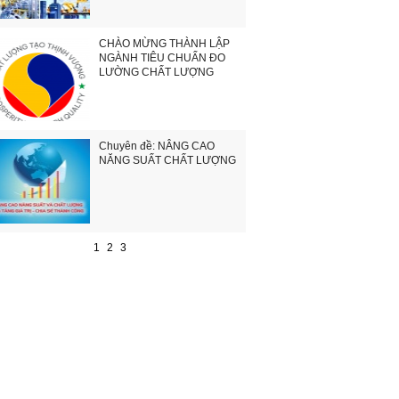
CHÀO MỪNG THÀNH LẬP
NGÀNH TIÊU CHUẨN ĐO
LƯỜNG CHẤT LƯỢNG
Chuyên đề: NÂNG CAO
NĂNG SUẤT CHẤT LƯỢNG
1
2
3