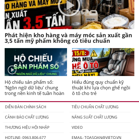
Phát hiện kho hàng và máy móc sản xuất gần
3,5 tấn mỹ phẩm không có tiêu chuẩn
Hộ chiếu sản phẩm số:
Hiểu đúng quy chuẩn kỹ
'Ngôn ngữ dữ liệu' chung
thuật khi lựa chọn ghế ngồi
trong nền kinh tế tuần hoàn
ô tô cho trẻ
DIỄN ĐÀN CHÍNH SÁCH
TIÊU CHUẨN CHẤT LƯỢNG
CẢNH BÁO CHẤT LƯỢNG
NĂNG SUẤT CHẤT LƯỢNG
THƯƠNG HIỆU HỘI NHẬP
VIDEO
HOTLINE: 0963.806.677
EMAIL:
TOASOAN@VIETQ.VN