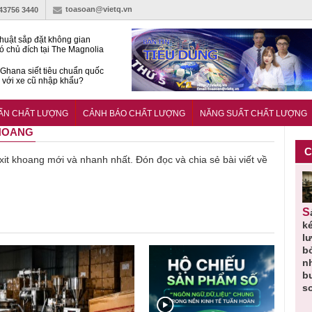
toasoan@vietq.vn
-43756 3440
huật sắp đặt không gian
ó chủ đích tại The Magnolia
 Ghana siết tiêu chuẩn quốc
i với xe cũ nhập khẩu?
g ‘trải thảm đỏ’, Nam trung
 Nẵng hút dòng vốn vào bất
UẨN CHẤT LƯỢNG
CẢNH BÁO CHẤT LƯỢNG
NĂNG SUẤT CHẤT LƯỢNG
ản cao cấp
KHOANG
C
ề xit khoang mới và nhanh nhất. Đón đọc và chia sẻ bài viết về
Thu hồi
Người tiêu
Cảnh báo
Thu hồi
Sản phẩm
 em
Cao lỏng
dùng cần
sản phẩm
toàn quốc
k
 do
Cảm cúm
cảnh giác
nhập ngoại
và tiêu hủy
l
áp
Bảo
lựa chọn
bị thu hồi
nước rửa
b
u
Phương
thịt lợn đạt
do mất an
tay dạng
n
n
không đạt
tiêu chuẩn
toàn có thể
bọt Layer
b
chất lượng
và an toàn
xuất hiện
Clean do
s
tại Việt Nam
sản xuất