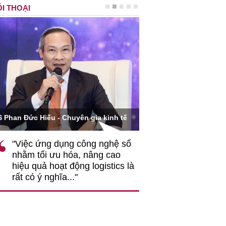
I THOẠI
Ông Hoàng Quang Phòn
S Phan Đức Hiếu - Chuyên gia kinh tế
VCCI
"Việc ứng dụng công nghệ số
""Theo tôi, cần 
nhằm tối ưu hóa, nâng cao
gốc rễ về nhận
hiệu quả hoạt động logistics là
nghiệp cần coi
rất có ý nghĩa..."
động hài hoà là
triển..."