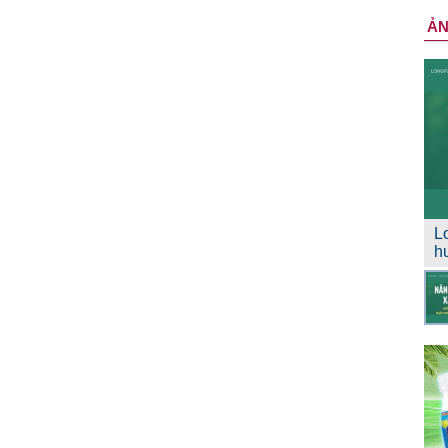
Ả
L
h