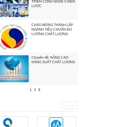
TRIỂN CÔNG NGHỆ CHIẾN
LƯỢC
CHÀO MỪNG THÀNH LẬP
NGÀNH TIÊU CHUẨN ĐO
LƯỜNG CHẤT LƯỢNG
Chuyên đề: NÂNG CAO
NĂNG SUẤT CHẤT LƯỢNG
1
2
3