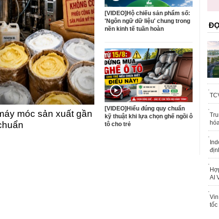
trái phép
[VIDEO]Hộ chiếu sản phẩm số:
'Ngôn ngữ dữ liệu' chung trong
ĐỌ
nền kinh tế tuần hoàn
TCV
[VIDEO]Hiểu đúng quy chuẩn
máy móc sản xuất gần
Tru
kỹ thuật khi lựa chọn ghế ngồi ô
hóa
 chuẩn
tô cho trẻ
Ind
địn
Hợp
AI 
Vin
tốc