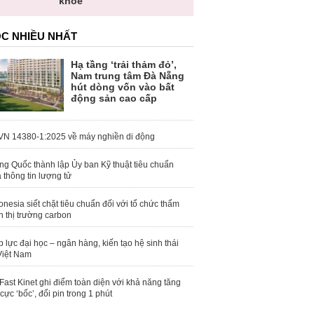
khỏe
C NHIỀU NHẤT
Hạ tầng ‘trải thảm đỏ’,
Nam trung tâm Đà Nẵng
hút dòng vốn vào bất
động sản cao cấp
N 14380-1:2025 về máy nghiền di động
ng Quốc thành lập Ủy ban Kỹ thuật tiêu chuẩn
 thông tin lượng tử
onesia siết chặt tiêu chuẩn đối với tổ chức thẩm
h thị trường carbon
 lực đại học – ngân hàng, kiến tạo hệ sinh thái
Việt Nam
Fast Kinet ghi điểm toàn diện với khả năng tăng
 cực ‘bốc’, đổi pin trong 1 phút