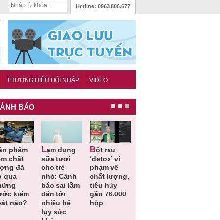
Hotline:
0963.806.677
THƯƠNG HIỆU HỘI NHẬP
VIDEO
ẢNH BÁO
Lạm dụng
Bột rau
Những quy
Thu hồi đồ
ém chất
sữa tươi
‘detox’ vi
định cần
ngủ trẻ e
ượng đã
cho trẻ
phạm về
biết trong
Michley d
ỏ qua
nhỏ: Cảnh
chất lượng,
QCVN
không đá
hững
báo sai lầm
tiêu hủy
25:2025/BCT
ứng tiêu
ước kiểm
dẫn tới
gần 76.000
để hạn chế
chuẩn an
oát nào?
nhiều hệ
hộp
sự cố điện
toàn
lụy sức
khi thi công