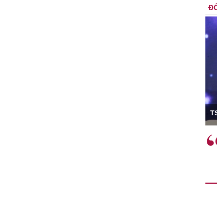
ĐỐ
ó Viện trưởng
T
ệc phải làm
Việc sử dụng hiệu quả chính
và trên thực tế
sách tài khóa không chỉ mang ý
 hành như tăng
nghĩa hỗ trợ ngắn hạn mà còn
a học công
đóng vai trò tạo nền tảng cho
 các cơ chế
tăng trưởng bền vững dài hạn.
i mới sáng tạo,