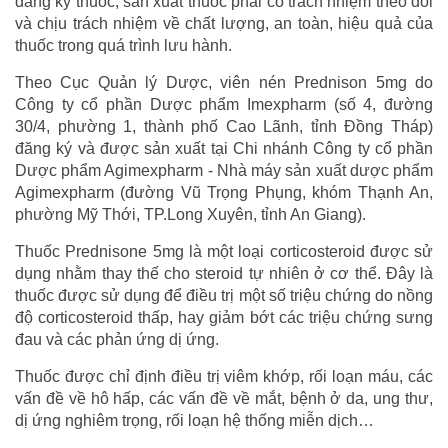
đăng ký thuốc, sản xuất thuốc phải có trách nhiệm theo dõi
và chịu trách nhiệm về chất lượng, an toàn, hiệu quả của
thuốc trong quá trình lưu hành.
Theo Cục Quản lý Dược, viên nén Prednison 5mg do
Công ty cổ phần Dược phẩm Imexpharm (số 4, đường
30/4, phường 1, thành phố Cao Lãnh, tỉnh Đồng Tháp)
đăng ký và được sản xuất tại Chi nhánh Công ty cổ phần
Dược phẩm Agimexpharm - Nhà máy sản xuất dược phẩm
Agimexpharm (đường Vũ Trọng Phụng, khóm Thạnh An,
phường Mỹ Thới, TP.Long Xuyên, tỉnh An Giang).
Thuốc Prednisone 5mg là một loại corticosteroid được sử
dụng nhằm thay thế cho steroid tự nhiên ở cơ thể. Đây là
thuốc được sử dụng để điều trị một số triệu chứng do nồng
độ corticosteroid thấp, hay giảm bớt các triệu chứng sưng
đau và các phản ứng dị ứng.
Thuốc được chỉ định điều trị viêm khớp, rối loạn máu, các
vấn đề về hô hấp, các vấn đề về mắt, bệnh ở da, ung thư,
dị ứng nghiêm trọng, rối loạn hệ thống miễn dịch…