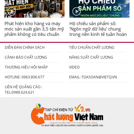
Phát hiện kho hàng và máy
Hộ chiếu sản phẩm số:
móc sản xuất gần 3,5 tấn mỹ
'Ngôn ngữ dữ liệu' chung
phẩm không có tiêu chuẩn
trong nền kinh tế tuần hoàn
DIỄN ĐÀN CHÍNH SÁCH
TIÊU CHUẨN CHẤT LƯỢNG
CẢNH BÁO CHẤT LƯỢNG
NĂNG SUẤT CHẤT LƯỢNG
THƯƠNG HIỆU HỘI NHẬP
VIDEO
HOTLINE: 0963.806.677
EMAIL:
TOASOAN@VIETQ.VN
LIÊN HỆ QUẢNG CÁO :
TEL:0988.624.621