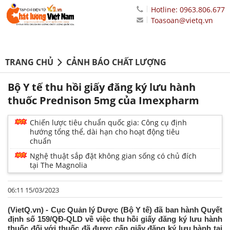
Hotline: 0963.806.677
Toasoan@vietq.vn
TRANG CHỦ
CẢNH BÁO CHẤT LƯỢNG
Bộ Y tế thu hồi giấy đăng ký lưu hành
thuốc Prednison 5mg của Imexpharm
Chiến lược tiêu chuẩn quốc gia: Công cụ định
hướng tổng thể, dài hạn cho hoạt động tiêu
chuẩn
Nghệ thuật sắp đặt không gian sống có chủ đích
tại The Magnolia
06:11 15/03/2023
(VietQ.vn) - Cục Quản lý Dược (Bộ Y tế) đã ban hành Quyết
định số 159/QĐ-QLD về việc thu hồi giấy đăng ký lưu hành
thuốc đối với thuốc đã được cấp giấy đăng ký lưu hành tại