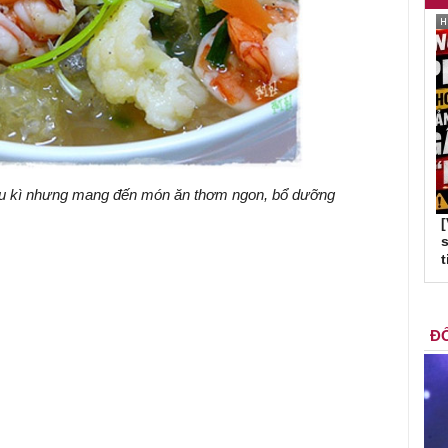
ầu kì nhưng mang đến món ăn thơm ngon, bổ dưỡng
s
t
ĐỐ