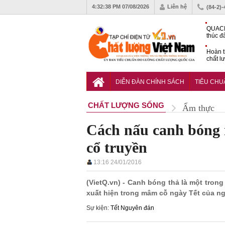
4:32:39 PM
07/08/2026
Liên hệ
(84-2)
QUACE
thúc đ
chứng
Hoàn t
chất l
hóa cô
TCVN 
nghiền
DIỄN ĐÀN CHÍNH SÁCH
TIÊU CH
CHẤT LƯỢNG SỐNG
Ẩm thực
Cách nấu canh bóng 
cổ truyền
13:16 24/01/2016
(VietQ.vn) - Canh bóng thả là một tro
xuất hiện trong mâm cỗ ngày Tết của ng
Sự kiện:
Tết Nguyên đán