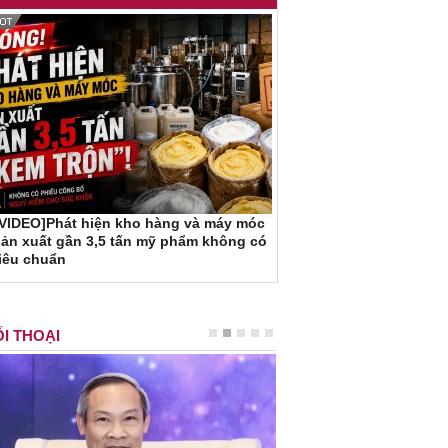
[VIDEO]Phát hiện kho hàng và máy móc
ản xuất gần 3,5 tấn mỹ phẩm không có
iêu chuẩn
I THOẠI