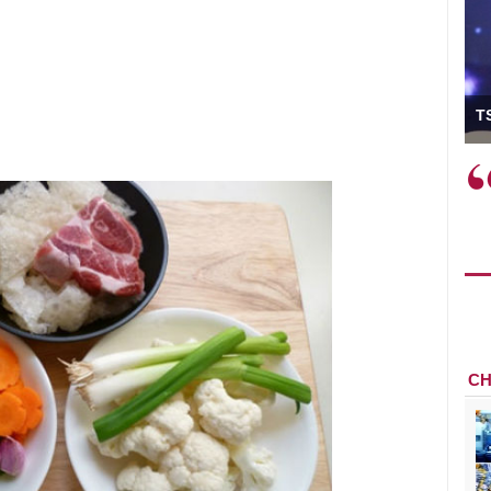
ó Viện trưởng
T
ệc phải làm
Việc sử dụng hiệu quả chính
và trên thực tế
sách tài khóa không chỉ mang ý
 hành như tăng
nghĩa hỗ trợ ngắn hạn mà còn
a học công
đóng vai trò tạo nền tảng cho
 các cơ chế
tăng trưởng bền vững dài hạn.
i mới sáng tạo,
CH