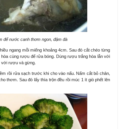
m để nước canh thơm ngon, đậm đà
chiều ngang mỗi miếng khoảng 4cm. Sau đó cắt chéo từng
hòa cùng rượu để rửa bóng. Dùng rượu trắng hòa lẫn với
 với rượu và gừng.
m rồi rửa sạch trước khi cho vào nấu.
Nấm cắt bỏ chân,
ho thơm. Sau đó lấy thìa trộn đều rồi múc 1 ít giò phết lên