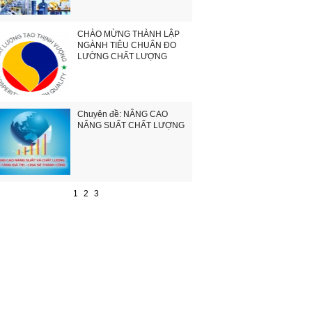
CHÀO MỪNG THÀNH LẬP
NGÀNH TIÊU CHUẨN ĐO
LƯỜNG CHẤT LƯỢNG
Chuyên đề: NÂNG CAO
NĂNG SUẤT CHẤT LƯỢNG
1
2
3