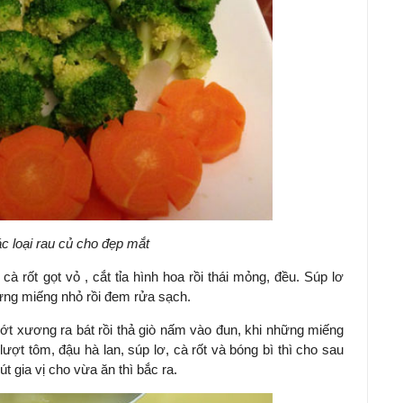
ác loại rau củ cho đẹp mắt
,
cà rốt
gọt vỏ , cắt tỉa hình hoa rồi thái mỏng, đều. Súp lơ
từng miếng nhỏ rồi đem rửa sạch.
vớt xương ra bát rồi thả giò nấm vào đun, khi những miếng
 lượt tôm, đậu hà lan, súp lơ, cà rốt và bóng bì thì cho sau
t gia vị cho vừa ăn thì bắc ra.