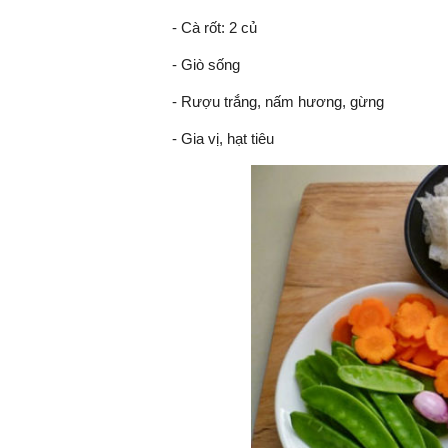
- Cà rốt: 2 củ
- Giò sống
TS. Nguyễn Đức Độ - Ph
- Rượu trắng, nấm hương, gừng
Viện Kinh tế Tài chính
- Gia vị, hạt tiêu
"Có rất nhiều vi
ngay từ bây giờ 
đang được tiến
đầu tư cho kho
nghệ; ban hành
khuyến khích đổ
khởi nghiệp..."