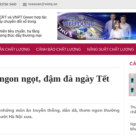
toasoan@vietq.vn
-43756 3440
RT và VNPT Green hợp tác
ẩy chuyển đổi số trong
 nhận nông nghiệp
hiện tiêu chuẩn, hạ tầng
ượng thúc đẩy thương mại
ng nghệ chiến lược
14380-1:2025 về máy
 di động
UẨN CHẤT LƯỢNG
CẢNH BÁO CHẤT LƯỢNG
NĂNG SUẤT CHẤT LƯỢNG
CẢ
ngon ngọt, đậm đà ngày Tết
Thu
ng những món ăn truyền thống, dân dã, thơm ngon thường
chấ
ười Hà Nội xưa.
Ngư
tiê