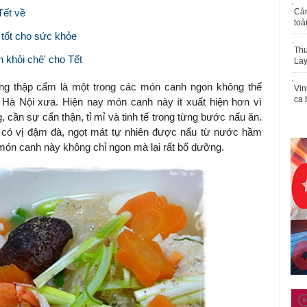
Tết về
Cả
toà
 tốt cho sức khỏe
Thu
n khỏi chê' cho Tết
Lay
ng thập cẩm là một trong các món canh ngon không thể
Vin
ca 
 Hà Nội xưa. Hiện nay món canh này ít xuất hiện hơn vì
 cần sự cẩn thận, tỉ mỉ và tinh tế trong từng bước nấu ăn.
 có vị đậm đà, ngọt mát tự nhiên được nấu từ nước hầm
 món canh này không chỉ ngon mà lại rất bổ dưỡng.