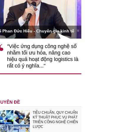
Ông Hoàng Quang Phòn
S Phan Đức Hiếu - Chuyên gia kinh tế
VCCI
"Việc ứng dụng công nghệ số
""Theo tôi, cần 
nhằm tối ưu hóa, nâng cao
gốc rễ về nhận
hiệu quả hoạt động logistics là
nghiệp cần coi
rất có ý nghĩa..."
động hài hoà là
triển..."
UYÊN ĐỀ
TIÊU CHUẨN, QUY CHUẨN
KỸ THUẬT PHỤC VỤ PHÁT
TRIỂN CÔNG NGHỆ CHIẾN
LƯỢC