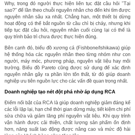
Why, trong đó người thực hiện liên tục đặt câu hỏi "Tại
sao?" để lần theo chuỗi nguyên nhân cho đến khi tìm được
nguyên nhân sâu xa nhất. Chẳng hạn, một thiết bị dừng
hoạt động có thể bắt nguồn từ cầu chì bị cháy, nhưng khi
tiếp tục đặt câu hỏi, nguyên nhân cuối cùng lại có thể là
quy trình bảo trì chưa được thực hiện đúng.
Bên cạnh đó, biểu đồ xương cá (Fishbone/Ishikawa) giúp
hệ thống hóa các nguyên nhân theo từng nhóm như con
người, máy móc, phương pháp, nguyên vật liệu hay môi
trường. Biểu đồ Pareto cũng được sử dụng để xác định
nguyên nhân gây ra phần lớn tổn thất, từ đó giúp doanh
nghiệp ưu tiên nguồn lực cho các vấn đề quan trọng nhất.
Doanh nghiệp tạo nét đột phá nhờ áp dụng RCA
Điểm nổi bật của RCA là giúp doanh nghiệp giảm đáng kể
các lỗi lặp lại, hạn chế thời gian dừng máy, tiết kiệm chi phí
sửa chữa và giảm lãng phí nguyên vật liệu. Khi quy trình
vận hành được cải thiện, chất lượng sản phẩm ổn định
hơn, năng suất lao động được nâng cao và mức độ hài