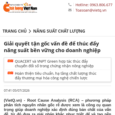
Hotline: 0963.806.677
Toasoan@vietq.vn
TRANG CHỦ
NĂNG SUẤT CHẤT LƯỢNG
Giải quyết tận gốc vấn đề để thúc đẩy
năng suất bền vững cho doanh nghiệp
QUACERT và VNPT Green hợp tác thúc đẩy
chuyển đổi số trong chứng nhận nông nghiệp
Hoàn thiện tiêu chuẩn, hạ tầng chất lượng thúc
đẩy thương mại hóa công nghệ chiến lược
07:41 05/07/2026
(VietQ.vn) - Root Cause Analysis (RCA) – phương pháp
phân tích nguyên nhân gốc rễ được xem là công cụ quan
trọng giúp doanh nghiệp xác định đúng bản chất của vấn
đề, từ đó đưa ra giải pháp khắc phục triệt để và tạo nền