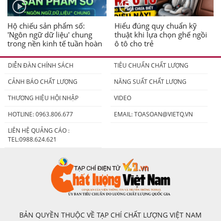
Hộ chiếu sản phẩm số:
Hiểu đúng quy chuẩn kỹ
'Ngôn ngữ dữ liệu' chung
thuật khi lựa chọn ghế ngồi
trong nền kinh tế tuần hoàn
ô tô cho trẻ
DIỄN ĐÀN CHÍNH SÁCH
TIÊU CHUẨN CHẤT LƯỢNG
CẢNH BÁO CHẤT LƯỢNG
NĂNG SUẤT CHẤT LƯỢNG
THƯƠNG HIỆU HỘI NHẬP
VIDEO
HOTLINE: 0963.806.677
EMAIL:
TOASOAN@VIETQ.VN
LIÊN HỆ QUẢNG CÁO :
TEL:0988.624.621
BẢN QUYỀN THUỘC VỀ TẠP CHÍ CHẤT LƯỢNG VIỆT NAM