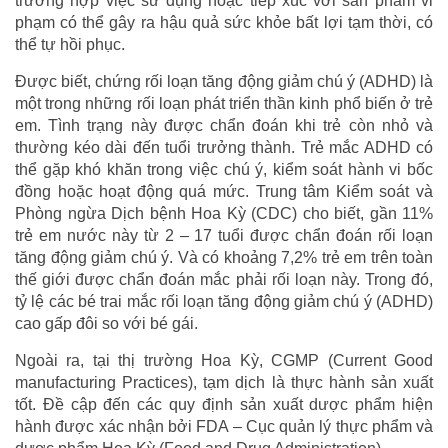
trường hợp việc sử dụng hoặc tiếp xúc với sản phẩm vi
phạm có thể gây ra hậu quả sức khỏe bất lợi tạm thời, có
thể tự hồi phục.
Được biết, chứng rối loạn tăng động giảm chú ý (ADHD) là
một trong những rối loạn phát triển thần kinh phổ biến ở trẻ
em. Tình trạng này được chẩn đoán khi trẻ còn nhỏ và
thường kéo dài đến tuổi trưởng thành. Trẻ mắc ADHD có
thể gặp khó khăn trong việc chú ý, kiểm soát hành vi bốc
đồng hoặc hoạt động quá mức. Trung tâm Kiểm soát và
Phòng ngừa Dịch bệnh Hoa Kỳ (CDC) cho biết, gần 11%
trẻ em nước này từ 2 – 17 tuổi được chẩn đoán rối loạn
tăng động giảm chú ý. Và có khoảng 7,2% trẻ em trên toàn
thế giới được chẩn đoán mắc phải rối loạn này. Trong đó,
tỷ lệ các bé trai mắc rối loạn tăng động giảm chú ý (ADHD)
cao gấp đôi so với bé gái.
Ngoài ra, tại thị trường Hoa Kỳ, CGMP (Current Good
manufacturing Practices), tạm dịch là thực hành sản xuất
tốt. Đề cập đến các quy định sản xuất dược phẩm hiện
hành được xác nhận bởi FDA – Cục quản lý thực phẩm và