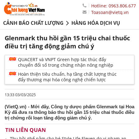
Hotline: 0963.806.677
Toasoan@vietq.vn
CẢNH BÁO CHẤT LƯỢNG
HÀNG HÓA DỊCH VỤ
Glenmark thu hồi gần 15 triệu chai thuốc
điều trị tăng động giảm chú ý
QUACERT và VNPT Green hợp tác thúc đẩy
chuyển đổi số trong chứng nhận nông nghiệp
Hoàn thiện tiêu chuẩn, hạ tầng chất lượng thúc
đẩy thương mại hóa công nghệ chiến lược
13:33 03/03/2025
(VietQ.vn) - Mới đây, Công ty dược phẩm Glenmark tại Hoa
Kỳ đã đưa ra thông báo thu hồi gần 15 triệu chai thuốc điều
trị chứng rối loạn tăng động giảm chú ý.
TIN LIÊN QUAN
Thu hồi ghế nằm cho bé Style Life Eleven do vi phạm an