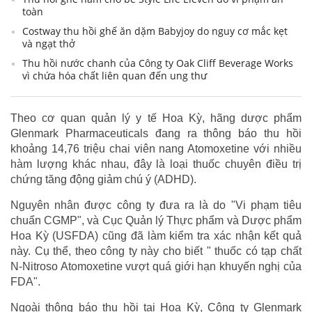
toàn
Costway thu hồi ghế ăn dặm Babyjoy do nguy cơ mắc kẹt
và ngạt thở
Thu hồi nước chanh của Công ty Oak Cliff Beverage Works
vì chứa hóa chất liên quan đến ung thư
Theo cơ quan quản lý y tế Hoa Kỳ, hãng dược phẩm
Glenmark Pharmaceuticals đang ra thông báo thu hồi
khoảng 14,76 triệu chai viên nang Atomoxetine với nhiều
hàm lượng khác nhau, đây là loại thuốc chuyên điều trị
chứng tăng động giảm chú ý (ADHD).
Nguyên nhân được công ty đưa ra là do "Vi phạm tiêu
chuẩn CGMP", và Cục Quản lý Thực phẩm và Dược phẩm
Hoa Kỳ (USFDA) cũng đã làm kiểm tra xác nhận kết quả
này. Cụ thể, theo công ty này cho biết " thuốc có tạp chất
N-Nitroso Atomoxetine vượt quá giới hạn khuyến nghị của
FDA".
Ngoài thông báo thu hồi tại Hoa Kỳ, Công ty Glenmark