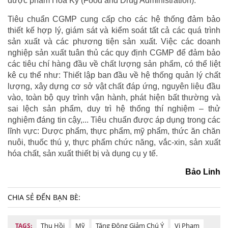
dược phẩm Hoa Kỳ (Food and Drug Administration).
Tiêu chuẩn CGMP cung cấp cho các hệ thống đảm bảo
thiết kế hợp lý, giám sát và kiểm soát tất cả các quá trình
sản xuất và các phương tiện sản xuất. Việc các doanh
nghiệp sản xuất tuân thủ các quy định CGMP để đảm bảo
các tiêu chí hàng đầu về chất lượng sản phẩm, có thể liệt
kê cụ thể như: Thiết lập ban đầu về hệ thống quản lý chất
lượng, xây dựng cơ sở vật chất đáp ứng, nguyên liệu đầu
vào, toàn bộ quy trình vận hành, phát hiện bất thường và
sai lệch sản phẩm, duy trì hệ thống thí nghiệm – thử
nghiệm đáng tin cậy,... Tiêu chuẩn được áp dụng trong các
lĩnh vực: Dược phẩm, thực phẩm, mỹ phẩm, thức ăn chăn
nuôi, thuốc thú y, thực phẩm chức năng, vắc-xin, sản xuất
hóa chất, sản xuất thiết bị và dụng cụ y tế.
Bảo Linh
CHIA SẺ ĐẾN BẠN BÈ:
Thu Hồi
Mỹ
Tăng Động Giảm Chú Ý
Vi Phạm
TAGS: