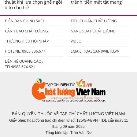
thuật khi lựa chọn ghế ngồi
tránh 'tiền mất tật mang'
ô tô cho trẻ
DIỄN ĐÀN CHÍNH SÁCH
TIÊU CHUẨN CHẤT LƯỢNG
CẢNH BÁO CHẤT LƯỢNG
NĂNG SUẤT CHẤT LƯỢNG
THƯƠNG HIỆU HỘI NHẬP
VIDEO
HOTLINE: 0963.806.677
EMAIL:
TOASOAN@VIETQ.VN
LIÊN HỆ QUẢNG CÁO :
TEL:0988.624.621
BẢN QUYỀN THUỘC VỀ TẠP CHÍ CHẤT LƯỢNG VIỆT NAM
Giấy phép hoạt động báo chí điện tử số: 125/GP-BVHTTDL cấp ngày 11
tháng 09 năm 2025
Tổng biên tập: Trần Văn Dư