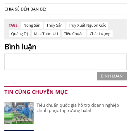
CHIA SẺ ĐẾN BẠN BÈ:
Nông Sản
Thủy Sản
Truy Xuất Nguồn Gốc
TAGS:
Quảng Trị
Khai Thác IUU
Tiêu Chuẩn
Chất Lượng
Bình luận
BÌNH LUẬN
TIN CÙNG CHUYÊN MỤC
Tiêu chuẩn quốc gia hỗ trợ doanh nghiệp
chinh phục thị trường halal