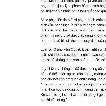
xuất, kinh doanh thực phẩm vi phạm pháp l
phạm mà bị xử lý vi phạm hành chính hoặc b
bồi thường và khắc phục hậu quả theo quy
Mức phạt tiền đối với vi phạm hành chính 
định của pháp luật về xử lý vi phạm hành
định của pháp luật về xử lý vi phạm hành 
phạm thì mức phạt được áp dụng không quá
phạm mà có bị tịch thu theo quy định của p
Luật sư Giang Văn Quyết, Đoàn luật sư TP 
luận chính xác các doanh nghiệp sản xuất
chưa thể khẳng định sản phẩm mì tôm có
Tuy nhiên, vì thông tin đã được công bố và
nên có thể khiến người dân hoang mang v
bao giờ hết cần cơ quan chức năng vào cu
“Trường hợp cơ quan chức năng sau khi v
nhà khoa học đã công bố thì cũng cần áp 
Kể cả trường hợp phải thu hồi hàng tỉ gó
người tiêu dùng.”