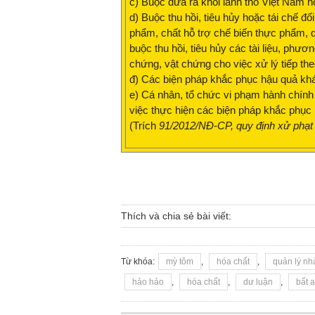
c) Buộc đưa ra khỏi lãnh thổ Việt Nam h
d) Buộc thu hồi, tiêu hủy hoặc tái chế đ
phẩm, chất hỗ trợ chế biến thực phẩm, 
buộc thu hồi, tiêu hủy các tài liệu, phươ
chứng, vật chứng cho việc xử lý tiếp the
đ) Các biện pháp khắc phục hậu quả khác
e) Cá nhân, tổ chức vi phạm hành chính 
việc thực hiện các biện pháp khắc phục
(Trích
91/2012/NĐ-CP, quy định xử phạt
Thích và chia sẻ bài viết:
Từ khóa:
mỳ tôm
,
hóa chất
,
quản lý nh
hảo hảo
,
hóa chất
,
dư luận
,
bất 