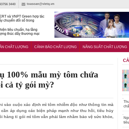
toasoan@vietq.vn
-43756 3440
RT và VNPT Green hợp tác
ẩy chuyển đổi số trong
 nhận nông nghiệp
hiện tiêu chuẩn, hạ tầng
ượng thúc đẩy thương mại
ng nghệ chiến lược
14380-1:2025 về máy
 di động
UẨN CHẤT LƯỢNG
CẢNH BÁO CHẤT LƯỢNG
NĂNG SUẤT CHẤT LƯỢNG
CẢ
 vụ 100% mẫu mỳ tôm chứa
i cả tỷ gói mỳ?
Thu
i vào cuộc xác định mì tôm nhiễm độc như thông tin mà
chấ
 cần áp dụng các biện pháp mạnh như thu hồi, tiêu hủy
i hàng tỉ gói mì tôm vẫn phải làm nhằm bảo vệ sức khỏe,
Ngư
tiê