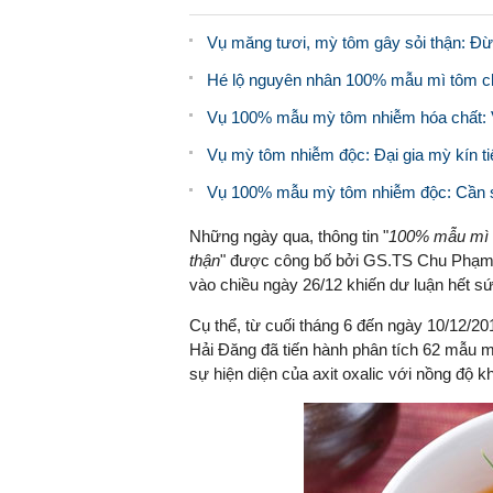
Vụ măng tươi, mỳ tôm gây sỏi thận: Đ
Hé lộ nguyên nhân 100% mẫu mì tôm c
Vụ 100% mẫu mỳ tôm nhiễm hóa chất: V
Vụ mỳ tôm nhiễm độc: Đại gia mỳ kín ti
Vụ 100% mẫu mỳ tôm nhiễm độc: Cần s
Những ngày qua, thông tin "
100% mẫu mì tô
thận
" được công bố bởi GS.TS Chu Phạm 
vào chiều ngày 26/12 khiến dư luận hết 
Cụ thể, từ cuối tháng 6 đến ngày 10/12/2
Hải Đăng đã tiến hành phân tích 62 mẫu m
sự hiện diện của axit oxalic với nồng độ 