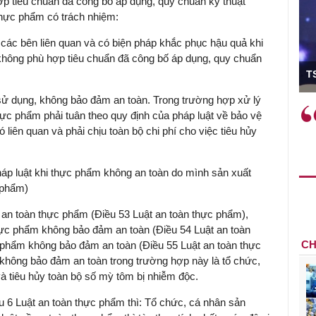
p tiêu chuẩn đã công bố áp dụng, quy chuẩn kỹ thuật
thực phẩm có trách nhiệm:
 các bên liên quan và có biện pháp khắc phục hậu quả khi
không phù hợp tiêu chuẩn đã công bố áp dụng, quy chuẩn
ó Viện trưởng
T
 sử dụng, không bảo đảm an toàn. Trong trường hợp xử lý
ệc phải làm
Việc sử dụng hiệu quả chính
thực phẩm phải tuân theo quy định của pháp luật về bảo vệ
và trên thực tế
sách tài khóa không chỉ mang ý
 liên quan và phải chịu toàn bộ chi phí cho việc tiêu hủy
 hành như tăng
nghĩa hỗ trợ ngắn hạn mà còn
a học công
đóng vai trò tạo nền tảng cho
 các cơ chế
tăng trưởng bền vững dài hạn.
pháp luật khi thực phẩm không an toàn do mình sản xuất
i mới sáng tạo,
 phẩm)
 an toàn thực phẩm (Điều 53 Luật an toàn thực phẩm),
hực phẩm không bảo đảm an toàn (Điều 54 Luật an toàn
CH
c phẩm không bảo đảm an toàn (Điều 55 Luật an toàn thực
không bảo đảm an toàn trong trường hợp này là tổ chức,
à tiêu hủy toàn bộ số mỳ tôm bị nhiễm độc.
ều 6 Luật an toàn thực phẩm thì: Tổ chức, cá nhân sản