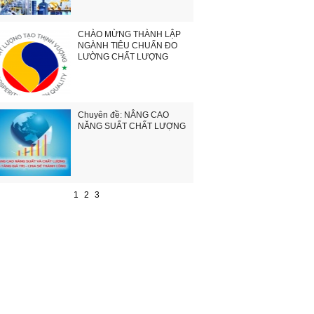
CHÀO MỪNG THÀNH LẬP
NGÀNH TIÊU CHUẨN ĐO
LƯỜNG CHẤT LƯỢNG
Chuyên đề: NÂNG CAO
NĂNG SUẤT CHẤT LƯỢNG
1
2
3