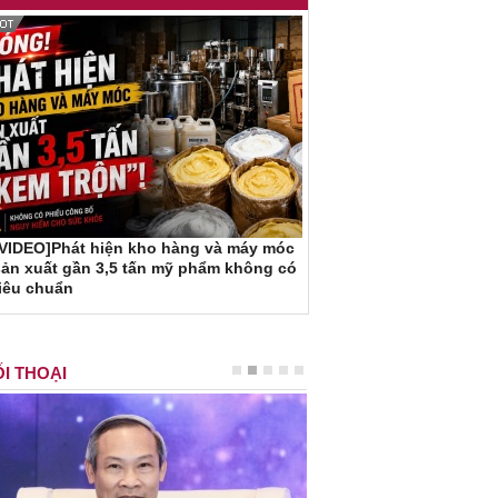
[VIDEO]Phát hiện kho hàng và máy móc
ản xuất gần 3,5 tấn mỹ phẩm không có
iêu chuẩn
I THOẠI