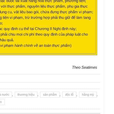
oặc buộc tái xuất hàng hóa thực phẩm, phương tiện;
ối với thực phẩm, nguyên liệu thực phẩm, phụ gia thực
dụng cụ, vật liệu bao gói, chứa đựng thực phẩm vi phạm;
ng tiện vi phạm, trừ trường hợp phải thu giữ để làm tang
o;
 quy định cụ thể tại Chương II Nghị định này;
phải chịu mọi chi phí theo quy định của pháp luật cho
 hậu quả.
 vi phạm hành chính về an toàn thực phẩm
)
Theo Seatimes
à nước
,
thương hiệu
,
sản phẩm
,
độc tố
,
hãng mỳ
,
an