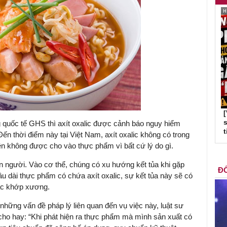
s
 quốc tế GHS thì axít oxalic được cảnh báo nguy hiểm
t
ến thời điểm này tại Việt Nam, axít oxalic không có trong
n không được cho vào thực phẩm vì bất cứ lý do gì.
on người. Vào cơ thể, chúng có xu hướng kết tủa khi gặp
ĐỐ
u dài thực phẩm có chứa axít oxalic, sự kết tủa này sẽ có
các khớp xương.
 những vấn đề pháp lý liên quan đến vụ việc này, luật sư
o hay: “Khi phát hiện ra thực phẩm mà mình sản xuất có