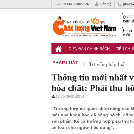
5:23:51 PM
08/08/2026
Liên hệ
(84-2)
QUACE
thúc đ
chứng
Hoàn t
chất l
hóa cô
TCVN 
nghiền
DIỄN ĐÀN CHÍNH SÁCH
TIÊU CH
PHÁP LUẬT
Tư vấn pháp luật
Thông tin mới nhất
hóa chất: Phải thu hồ
13:35 09/01/2014
“Trường hợp cơ quan chức năng sau kh
một nhà khoa học đã công bố thì cũng
sản phẩm. Kể cả trường hợp phải thu hồ
an toàn cho người tiêu dùng”.