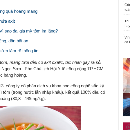
Cả
toà
ừng quá hoang mang
hứa axit
Thu
Lay
ì sao đại gia mỳ tôm im lặng?
Vin
ếng, dân bất an
ca 
ớm làm rõ thông tin
m, măng tươi đều có axit oxalic, tác nhân gây ra sỏi
Ngọc Sơn - Phó Chủ tịch Hội Y tế công cộng TP.HCM
sức bàng hoàng.
013, công ty cổ phần dịch vụ khoa học công nghệ sắc ký
ì tôm (trong nước lẫn nhập khẩu), kết quả 100% đều có
khoảng (30,8 - 449mg/kg).