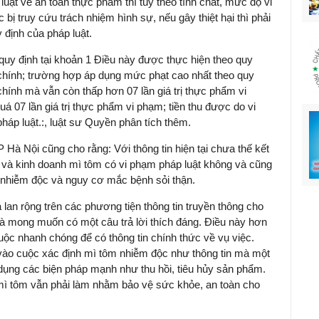
uật về an toàn thực phẩm thì tùy theo tính chất, mức độ vi
ị truy cứu trách nhiệm hình sự, nếu gây thiệt hại thì phải
 định của pháp luật.
quy định tại khoản 1 Điều này được thực hiện theo quy
 chính; trường hợp áp dụng mức phạt cao nhất theo quy
chính mà vẫn còn thấp hơn 07 lần giá trị thực phẩm vi
 07 lần giá trị thực phẩm vi phạm; tiền thu được do vi
háp luật.:, luật sư Quyền phân tích thêm.
Hà Nội cũng cho rằng: Với thông tin hiện tại chưa thế kết
 và kinh doanh mì tôm có vi phạm pháp luật không và cũng
 nhiễm độc và nguy cơ mắc bệnh sỏi thận.
 lan rộng trên các phương tiện thông tin truyền thông cho
à mong muốn có một câu trả lời thích đáng. Điều này hơn
ộc nhanh chóng để có thông tin chính thức về vụ việc.
ào cuộc xác định mì tôm nhiễm độc như thông tin mà một
dụng các biện pháp mạnh như thu hồi, tiêu hủy sản phẩm.
i mì tôm vẫn phải làm nhằm bảo vệ sức khỏe, an toàn cho