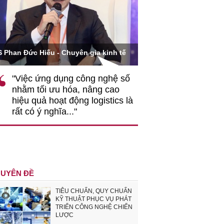
Ông Hoàng Quang Phòn
S Phan Đức Hiếu - Chuyên gia kinh tế
VCCI
"Việc ứng dụng công nghệ số
""Theo tôi, cần 
nhằm tối ưu hóa, nâng cao
gốc rễ về nhận
hiệu quả hoạt động logistics là
nghiệp cần coi
rất có ý nghĩa..."
động hài hoà là
triển..."
UYÊN ĐỀ
TIÊU CHUẨN, QUY CHUẨN
KỸ THUẬT PHỤC VỤ PHÁT
TRIỂN CÔNG NGHỆ CHIẾN
LƯỢC