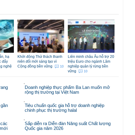
ẩn, hạ
Khởi động Thử thách thanh
Liên minh châu Âu hỗ trợ 20
c đẩy
niên đổi mới sáng tạo vì
triệu Euro cho ngành Lâm
ng nghệ
Cộng đồng bền vững
nghiệp quản lý rừng bền
10
vững
10
rang
Doanh nghiệp thực phẩm Ba Lan muốn mở
rộng thị trường tại Việt Nam
 gần
Tiêu chuẩn quốc gia hỗ trợ doanh nghiệp
chinh phục thị trường halal
 các
Sắp diễn ra Diễn đàn Năng suất Chất lượng
i mới
Quốc gia năm 2026