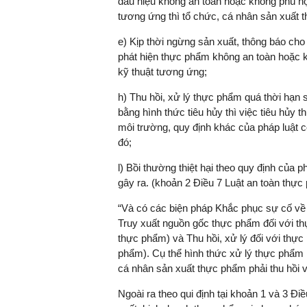
dấu hiệu không an toàn hoặc không phù hợ
tương ứng thì tổ chức, cá nhân sản xuất 
e) Kịp thời ngừng sản xuất, thông báo cho
phát hiện thực phẩm không an toàn hoặc 
TS. Nguyễn Đức Độ - Ph
kỹ thuật tương ứng;
Viện Kinh tế Tài chính
h) Thu hồi, xử lý thực phẩm quá thời hạn
"Có rất nhiều vi
bằng hình thức tiêu hủy thì việc tiêu hủy 
ngay từ bây giờ 
môi trường, quy định khác của pháp luật có
đang được tiến
đó;
đầu tư cho kho
nghệ; ban hành
l) Bồi thường thiệt hại theo quy định của 
khuyến khích đổ
gây ra. (khoản 2 Điều 7 Luật an toàn thực
khởi nghiệp..."
“Và có các biện pháp Khắc phục sự cố về
Truy xuất nguồn gốc thực phẩm đối với t
thực phẩm) và Thu hồi, xử lý đối với thự
phẩm). Cụ thể hình thức xử lý thực phẩm 
cá nhân sản xuất thực phẩm phải thu hồi v
Ngoài ra theo qui định tại khoản 1 và 3 Đi