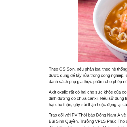
Theo GS Sơn, nếu phân loại theo hệ thống
được dùng để tẩy rửa trong công nghiệp. Đ
danh sách phụ gia thực phẩm cho phép nê
Axít oxalic rất có hại cho sức khỏe của c
dinh dưỡng có chứa canxi. Nếu sử dụng lâ
hại cho thận, gây sỏi thận hoặc đọng lại 
Trao đổi với PV Thời báo Đông Nam Á về
Bùi Sinh Quyền, Trưởng VPLS Phúc Thọ ch