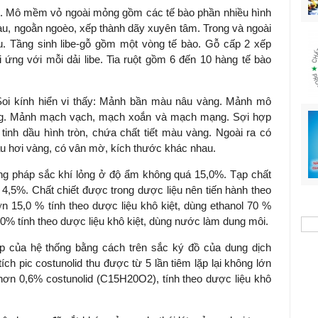
t. Mô mềm vỏ ngoài mỏng gồm các tế bào phần nhiều hình
hau, ngoằn ngoèo, xếp thành dãy xuyên tâm. Trong và ngoài
 dầu. Tầng sinh libe-gỗ gồm một vòng tế bào. Gỗ cấp 2 xếp
 ứng với mỗi dải libe. Tia ruột gồm 6 đến 10 hàng tế bào
Soi kính hiển vi thấy: Mảnh bần màu nâu vàng. Mảnh mô
ng. Mảnh mạch vạch, mạch xoắn và mạch mạng. Sợi hợp
t tinh dầu hình tròn, chứa chất tiết màu vàng. Ngoài ra có
màu hơi vàng, có vân mờ, kích thước khác nhau.
g pháp sắc khí lỏng ở độ ẩm không quá 15,0%. Tạp chất
4,5%. Chất chiết được trong dược liệu nên tiến hành theo
n 15,0 % tính theo dược liệu khô kiệt, dùng ethanol 70 %
0% tính theo dược liệu khô kiệt, dùng nước làm dung môi.
ợp của hệ thống bằng cách trên sắc ký đồ của dung dịch
ích pic costunolid thu được từ 5 lần tiêm lặp lại không lớn
hơn 0,6% costunolid (C15H20O2), tính theo dược liệu khô