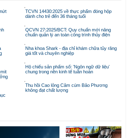
nứt
TCVN 14430:2025 về thực phẩm đóng hộp
dành cho trẻ đến 36 tháng tuổi
nh
QCVN 27:2025/BCT: Quy chuẩn mới nâng
chuẩn quản lý an toàn công trình thủy điện
à
Nha khoa Shark - địa chỉ khám chữa tủy răng
g
giá tốt và chuyên nghiệp
Hộ chiếu sản phẩm số: 'Ngôn ngữ dữ liệu'
mit
chung trong nền kinh tế tuần hoàn
ưởng
Thu hồi Cao lỏng Cảm cúm Bảo Phương
không đạt chất lượng
hục