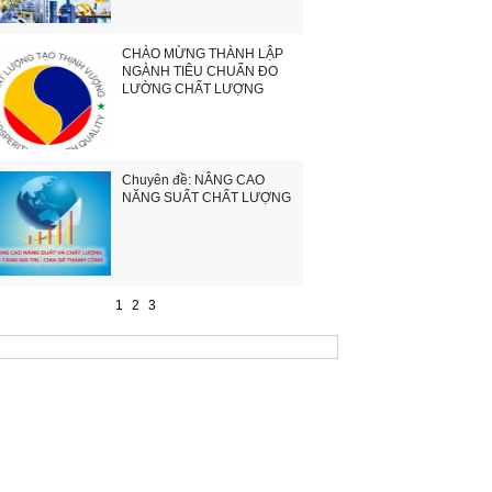
CHÀO MỪNG THÀNH LẬP
NGÀNH TIÊU CHUẨN ĐO
LƯỜNG CHẤT LƯỢNG
Chuyên đề: NÂNG CAO
NĂNG SUẤT CHẤT LƯỢNG
1
2
3