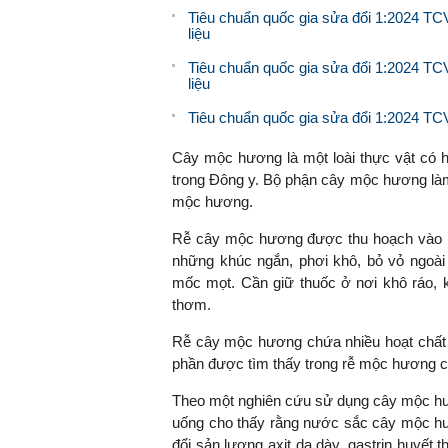
Tiêu chuẩn quốc gia sửa đổi 1:2024 TCV
liệu
Tiêu chuẩn quốc gia sửa đổi 1:2024 TC
liệu
Tiêu chuẩn quốc gia sửa đổi 1:2024 TC
Cây mộc hương là một loài thực vật có h
trong Đông y. Bộ phận cây mộc hương làm t
mộc hương.
Rễ cây mộc hương được thu hoạch vào mù
những khúc ngắn, phơi khô, bỏ vỏ ngoà
mốc mọt. Cần giữ thuốc ở nơi khô ráo, k
thơm.
Rễ cây mộc hương chứa nhiều hoạt chất c
phần được tìm thấy trong rễ mộc hương c
Theo một nghiên cứu sử dụng cây mộc hư
uống cho thấy rằng nước sắc cây mộc hươ
đổi sản lượng axit dạ dày, gastrin huyết 