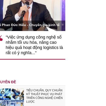
Ông Hoàng Quang Phòn
S Phan Đức Hiếu - Chuyên gia kinh tế
VCCI
"Việc ứng dụng công nghệ số
""Theo tôi, cần 
nhằm tối ưu hóa, nâng cao
gốc rễ về nhận
hiệu quả hoạt động logistics là
nghiệp cần coi
rất có ý nghĩa..."
động hài hoà là
triển..."
UYÊN ĐỀ
TIÊU CHUẨN, QUY CHUẨN
KỸ THUẬT PHỤC VỤ PHÁT
TRIỂN CÔNG NGHỆ CHIẾN
LƯỢC