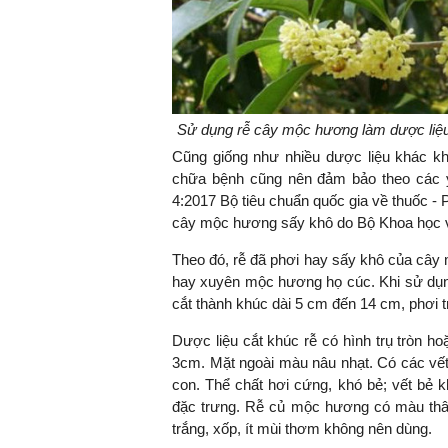
TS. Nguyễn Đức Độ - Ph
Viện Kinh tế Tài chính
Sử dụng rễ cây mộc hương làm dược liệu
"Có rất nhiều vi
Cũng giống như nhiều dược liệu khác k
ngay từ bây giờ 
chữa bệnh cũng nên đảm bảo theo các y
đang được tiến
4:2017 Bộ tiêu chuẩn quốc gia về thuốc - 
đầu tư cho kho
cây mộc hương sấy khô do Bộ Khoa học 
nghệ; ban hành
Theo đó, rễ đã phơi hay sấy khô của câ
khuyến khích đổ
hay xuyên mộc hương họ cúc. Khi sử dụng 
khởi nghiệp..."
cắt thành khúc dài 5 cm đến 14 cm, phơi t
Dược liệu cắt khúc rễ có hình trụ tròn 
3cm. Mặt ngoài màu nâu nhạt. Có các vết 
con. Thể chất hơi cứng, khó bẻ; vết bẻ
đặc trưng. Rễ củ mộc hương có màu thâm 
trắng, xốp, ít mùi thơm không nên dùng.