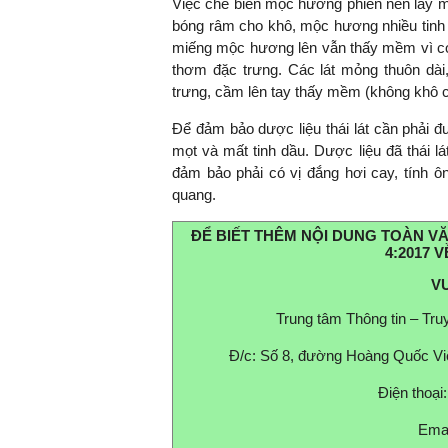
Việc chế biến mộc hương phiến nên lấy mộ
bóng râm cho khô, mộc hương nhiều tinh 
miếng mộc hương lên vẫn thấy mềm vì có 
thơm đặc trưng. Các lát mỏng thuôn dà
trưng, cầm lên tay thấy mềm (không khô c
Để đảm bảo dược liệu thái lát cần phải đ
mọt và mất tinh dầu. Dược liệu đã thái lá
đảm bảo phải có vị đắng hơi cay, tính ôn.
quang.
ĐỂ BIẾT THÊM NỘI DUNG TOÀN VĂN
4:2017 
VU
Trung tâm Thông tin – Tr
Đ/c: Số 8, đường Hoàng Quốc Vi
Điện thoại
Emai