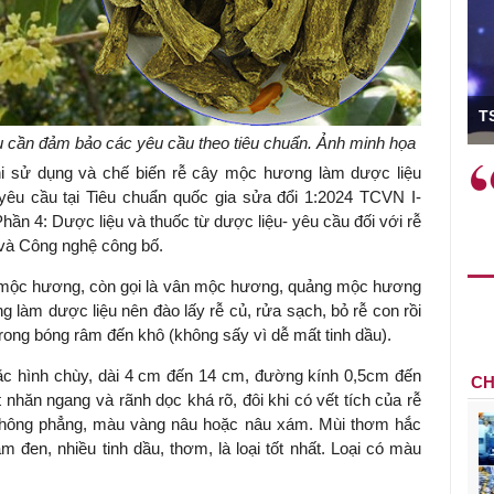
ó Viện trưởng
T
 cần đảm bảo các yêu cầu theo tiêu chuẩn. Ảnh minh họa
ệc phải làm
Việc sử dụng hiệu quả chính
hi sử dụng và chế biến rễ cây mộc hương làm dược liệu
và trên thực tế
sách tài khóa không chỉ mang ý
êu cầu tại Tiêu chuẩn quốc gia sửa đổi 1:2024 TCVN I-
 hành như tăng
nghĩa hỗ trợ ngắn hạn mà còn
Phần 4: Dược liệu và thuốc từ dược liệu- yêu cầu đối với rễ
a học công
đóng vai trò tạo nền tảng cho
và Công nghệ công bố.
 các cơ chế
tăng trưởng bền vững dài hạn.
y mộc hương, còn gọi là vân mộc hương, quảng mộc hương
i mới sáng tạo,
làm dược liệu nên đào lấy rễ củ, rửa sạch, bỏ rễ con rồi
rong bóng râm đến khô (không sấy vì dễ mất tinh dầu).
hoặc hình chùy, dài 4 cm đến 14 cm, đường kính 0,5cm đến
CH
nhăn ngang và rãnh dọc khá rõ, đôi khi có vết tích của rễ
 không phẳng, màu vàng nâu hoặc nâu xám. Mùi thơm hắc
đen, nhiều tinh dầu, thơm, là loại tốt nhất. Loại có màu