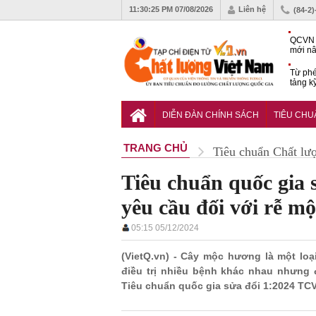
11:30:26 PM
07/08/2026
Liên hệ
(84-2
QCVN 
mới nâ
công t
Từ phé
tảng k
phẩm
Khu dâ
của quy
DIỄN ĐÀN CHÍNH SÁCH
TIÊU CH
Vĩnh 
TRANG CHỦ
Tiêu chuẩn Chất lư
Tiêu chuẩn quốc gia 
yêu cầu đối với rễ m
05:15 05/12/2024
(VietQ.vn) - Cây mộc hương là một lo
điều trị nhiều bệnh khác nhau nhưng
Tiêu chuẩn quốc gia sửa đổi 1:2024 TCV