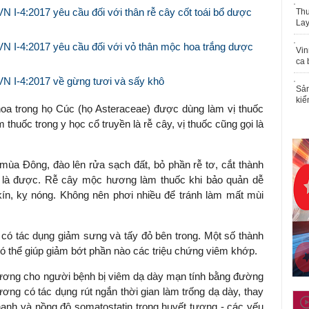
N I-4:2017 yêu cầu đối với thân rễ cây cốt toái bổ dược
Thu
Lay
VN I-4:2017 yêu cầu đối với vỏ thân mộc hoa trắng dược
Vin
ca 
VN I-4:2017 về gừng tươi và sấy khô
Sản
kiể
oa trong họ Cúc (họ Asteraceae) được dùng làm vị thuốc
huốc trong y học cổ truyền là rễ cây, vị thuốc cũng gọi là
a Đông, đào lên rửa sạch đất, bỏ phần rễ tơ, cắt thành
i là được. Rễ cây mộc hương làm thuốc khi bảo quản dễ
ín, kỵ nóng. Không nên phơi nhiều để tránh làm mất mùi
ó tác dụng giảm sưng và tấy đỏ bên trong. Một số thành
ó thể giúp giảm bớt phần nào các triệu chứng viêm khớp.
ơng cho người bệnh bị viêm dạ dày mạn tính bằng đường
ng có tác dụng rút ngắn thời gian làm trống dạ dày, thay
thanh và nồng độ somatostatin trong huyết tương - các yếu