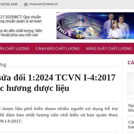
toasoan@vietq.vn
)-43756 3440
27:2025/BCT: Quy chuẩn
ng chuẩn quản lý an toàn
rình thủy điện
p đo đến chất lượng: Nền
ỹ thuật phía sau mỗi sản
n cư Phước Thọ: Hạt nhân
 hoạch đô thị tri thức tại
UẨN CHẤT LƯỢNG
CẢNH BÁO CHẤT LƯỢNG
NĂNG SUẤT CHẤT LƯỢNG
Long
CẢ
ợng
sửa đổi 1:2024 TCVN I-4:2017
ộc hương dược liệu
Ngư
ại dược liệu phổ biến được nhiều người sử dụng hỗ trợ
tiê
 để đảm bảo chất lượng nên chế biến và bảo quản theo
N I-4:2017.
Cả
toà