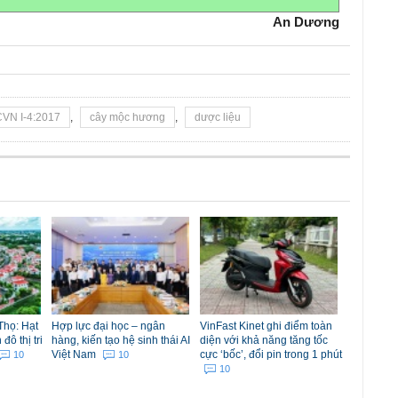
An Dương
CVN I-4:2017
,
cây mộc hương
,
dược liệu
Thọ: Hạt
Hợp lực đại học – ngân
VinFast Kinet ghi điểm toàn
ô thị tri
hàng, kiến tạo hệ sinh thái AI
diện với khả năng tăng tốc
Việt Nam
cực ‘bốc’, đổi pin trong 1 phút
10
10
10