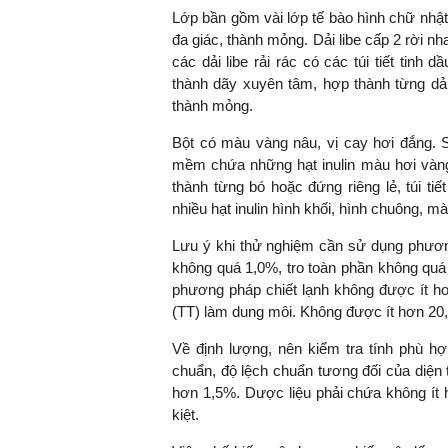
Lớp bần gồm vài lớp tế bào hình chữ nhậ
đa giác, thành mỏng. Dải libe cấp 2 rời n
các dải libe rải rác có các túi tiết tinh
thành dãy xuyên tâm, hợp thành từng dải
thành mỏng.
Bột có màu vàng nâu, vị cay hơi đắng. 
mềm chứa những hạt inulin màu hơi và
thành từng bó hoặc đứng riêng lẻ, túi tiế
nhiều hạt inulin hình khối, hình chuông, 
Lưu ý khi thử nghiệm cần sử dụng phươn
không quá 1,0%, tro toàn phần không quá 
phương pháp chiết lạnh không được ít hơ
(TT) làm dung môi. Không được ít hơn 20,
Về định lượng, nên kiểm tra tính phù h
chuẩn, độ lệch chuẩn tương đối của diện t
hơn 1,5%. Dược liệu phải chứa không ít 
kiệt.