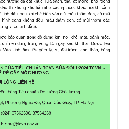
c hương đã cắt khúc, rửa sạch, thái lát mỏng, phơi trong
dầu thì không khô hẳn như các vị thuốc khác mà khi cầm
tinh dầu, sau khi chế biến vẫn giữ màu thâm đen, có mùi
i, hình dạng không đều, màu thấm đen, có mùi thơm đặc
ứng vì có tính dầu).
ược bảo quản trong đồ đựng kín, nơi khô, mát, tránh mốc,
t chỉ nên dùng trong vòng 15 ngày sau khi thái. Dược liệu
 Vào kinh tâm tiêu gồm tỳ, vị, đại tràng, can, thận, bàng
 CỦA TIÊU CHUẨN TCVN SỬA ĐỔI 1:2024 TCVN I-
VỀ RỄ CÂY MỘC HƯƠNG
I LÒNG LIÊN HỆ:
uyền thông Tiêu chuẩn Đo lường Chất lượng
ệt, Phường Nghĩa Đô, Quận Cầu Giấy, TP. Hà Nội
: (024) 37562608/ 37564268
l:
ismq@tcvn.gov.vn