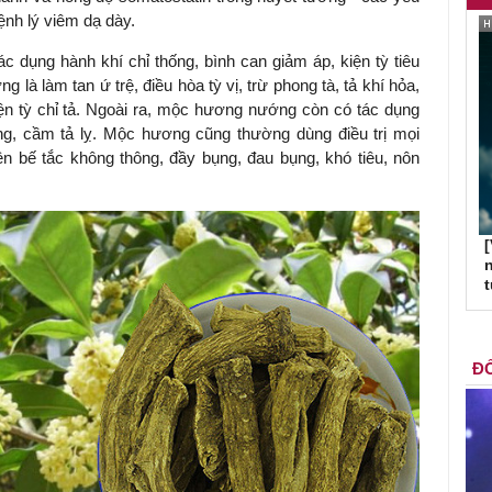
bệnh lý viêm dạ dày.
c dụng hành khí chỉ thống, bình can giảm áp, kiện tỳ tiêu
 là làm tan ứ trệ, điều hòa tỳ vị, trừ phong tà, tả khí hỏa,
kiện tỳ chỉ tả. Ngoài ra, mộc hương nướng còn có tác dụng
ng, cầm tả lỵ. Mộc hương cũng thường dùng điều trị mọi
iện bế tắc không thông, đầy bụng, đau bụng, khó tiêu, nôn
[
n
ĐỐ