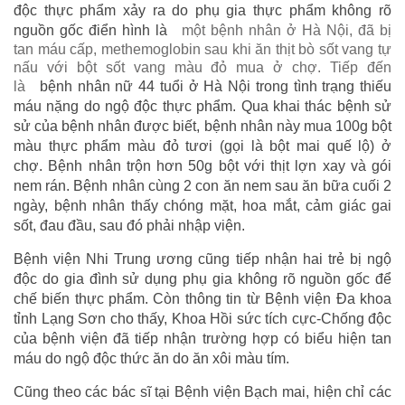
độc thực phẩm xảy ra do phụ gia thực phẩm không rõ
nguồn gốc điển hình là
một bệnh nhân ở Hà Nội, đã bị
tan máu cấp, methemoglobin sau khi ăn thịt bò sốt vang tự
nấu với bột sốt vang màu đỏ mua ở chợ. Tiếp đến
là
bệnh nhân nữ 44 tuổi ở Hà Nội trong tình trạng thiếu
máu nặng do ngộ độc thực phẩm. Qua khai thác bệnh sử
sử của bệnh nhân được biết, bệnh nhân này mua 100g bột
màu thực phẩm màu đỏ tươi (gọi là bột mai quế lộ) ở
chợ. Bệnh nhân trộn hơn 50g bột với thịt lợn xay và gói
nem rán. Bệnh nhân cùng 2 con ăn nem sau ăn bữa cuối 2
ngày, bệnh nhân thấy chóng mặt, hoa mắt, cảm giác gai
sốt, đau đầu, sau đó phải nhập viện.
Bệnh viện Nhi Trung ương cũng tiếp nhận hai trẻ bị ngộ
độc do gia đình sử dụng phụ gia không rõ nguồn gốc để
chế biến thực phẩm. Còn thông tin từ Bệnh viện Đa khoa
tỉnh Lạng Sơn cho thấy, Khoa Hồi sức tích cực-Chống độc
của bệnh viện đã tiếp nhận trường hợp có biểu hiện tan
máu do ngộ độc thức ăn do ăn xôi màu tím.
Cũng theo các bác sĩ tại Bệnh viện Bạch mai, hiện chỉ các