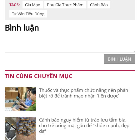
Giả Mạo
Phụ Gia Thực Phẩm
Cảnh Báo
TAGS:
Tư Vấn Tiêu Dùng
Bình luận
BÌNH LUẬN
TIN CÙNG CHUYÊN MỤC
Thuốc và thực phẩm chức năng nên phân
biệt rõ để tránh mạo nhận 'tiên dược'
Cảnh báo nguy hiểm từ trào lưu tắm bia,
cho trẻ uống mật gấu để “khỏe mạnh, đẹp
da”