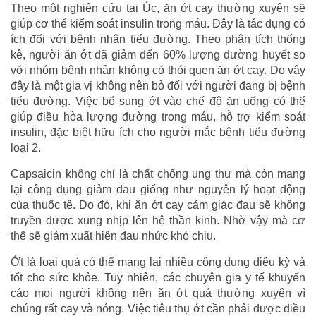
Theo một nghiên cứu tại Úc, ăn ớt cay thường xuyên sẽ
giúp cơ thể kiểm soát insulin trong máu. Đây là tác dụng có
ích đối với bệnh nhân tiểu đường. Theo phân tích thống
kê, người ăn ớt đã giảm đến 60% lượng đường huyết so
với nhóm bệnh nhân không có thói quen ăn ớt cay. Do vậy
đây là một gia vị không nên bỏ đối với người đang bị bệnh
tiểu đường. Việc bổ sung ớt vào chế độ ăn uống có thể
giúp điều hòa lượng đường trong máu, hỗ trợ kiểm soát
insulin, đặc biệt hữu ích cho người mắc bệnh tiểu đường
loại 2.
Capsaicin không chỉ là chất chống ung thư mà còn mang
lại công dụng giảm đau giống như nguyên lý hoạt động
của thuốc tê. Do đó, khi ăn ớt cay cảm giác đau sẽ không
truyền được xung nhịp lên hệ thần kinh. Nhờ vậy mà cơ
thể sẽ giảm xuất hiện đau nhức khó chịu.
Ớt là loại quả có thể mang lại nhiều công dụng diệu kỳ và
tốt cho sức khỏe. Tuy nhiên, các chuyên gia y tế khuyến
cáo mọi người không nên ăn ớt quá thường xuyên vì
chúng rất cay và nóng. Việc tiêu thụ ớt cần phải được điều