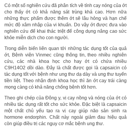
Có một số nghiên cứu đã phân tích về tính cay nóng của ớt
cho thấy ớt có khả năng sát trùng khá cao. Hơn nữa
những thực phẩm được thêm ớt sẽ lâu hỏng và hạn chế
mức độ xâm nhập của vi khuẩn. Do vậy ớt được đưa vào
nghiên cứu để khai thác triệt để công dụng nâng cao sức
khỏe miễn dịch cho con người.
Trong diễn biến liên quan tới những tác dụng tốt của quả
ớt, Bệnh viện Vinmec cũng thông tin, theo nhiều nghiên
cứu, các nhà khoa học cho hay ớt có chứa nhiều
C9H14O2 dồi dào. Đây là chất được gọi là capsaicin có
tác dụng tốt với bệnh như ung thư dạ dày và ung thư tuyến
tiền liệt. Theo nhận định khoa học thì ăn ớt cay trái càng
mọng càng có khả năng chống bệnh tốt hơn.
Theo ghi chép của Đông y, vị cay nồng và nóng của ớt có
nhiều tác dụng rất tốt cho sức khỏe. Đặc biệt là capsaicin
một chất chủ yếu tạo ra vị cay giúp não sản sinh ra
hormone endorphin. Chất này ngoài giảm đau hiệu quả
còn giúp điều trị các nguy cơ mắc bệnh ung thư.