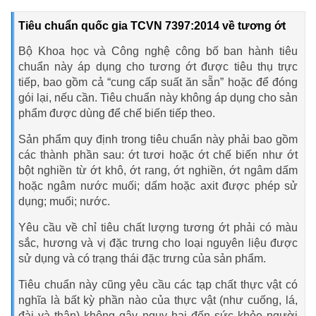
Tiêu chuẩn quốc gia TCVN 7397:2014 về tương ớt
Bộ Khoa học và Công nghệ công bố ban hành tiêu
chuẩn này áp dụng cho tương ớt được tiêu thụ trực
tiếp, bao gồm cả “cung cấp suất ăn sẵn” hoặc để đóng
gói lại, nếu cần. Tiêu chuẩn này không áp dụng cho sản
phẩm được dùng để chế biến tiếp theo.
Sản phẩm quy định trong tiêu chuẩn này phải bao gồm
các thành phần sau: ớt tươi hoặc ớt chế biến như ớt
bột nghiền từ ớt khô, ớt rang, ớt nghiền, ớt ngâm dấm
hoặc ngâm nước muối; dấm hoặc axit được phép sử
dụng; muối; nước.
Yêu cầu về chỉ tiêu chất lượng tương ớt phải có màu
sắc, hương và vị đặc trưng cho loại nguyên liệu được
sử dụng và có trạng thái đặc trưng của sản phẩm.
Tiêu chuẩn này cũng yêu cầu các tạp chất thực vật có
nghĩa là bất kỳ phần nào của thực vật (như cuống, lá,
đài và thân) không gây nguy hại đến sức khỏe người