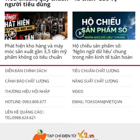
người tiêu dùng
Phát hiện kho hàng và máy
Hộ chiếu sản phẩm số:
móc sản xuất gần 3,5 tấn mỹ
'Ngôn ngữ dữ liệu' chung
phẩm không có tiêu chuẩn
trong nền kinh tế tuần hoàn
DIỄN ĐÀN CHÍNH SÁCH
TIÊU CHUẨN CHẤT LƯỢNG
CẢNH BÁO CHẤT LƯỢNG
NĂNG SUẤT CHẤT LƯỢNG
THƯƠNG HIỆU HỘI NHẬP
VIDEO
HOTLINE: 0963.806.677
EMAIL:
TOASOAN@VIETQ.VN
LIÊN HỆ QUẢNG CÁO :
TEL:0988.624.621