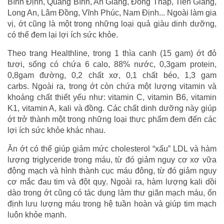
Bình Định, Quảng Bình, An Giang, Đồng Tháp, Tiền Giang,
Long An, Lâm Đồng, Vĩnh Phúc, Nam Định... Ngoài làm gia
vị, ớt cũng là một trong những loại quả giàu dinh dưỡng,
có thể đem lại lợi ích sức khỏe.
Theo trang Healthline, trong 1 thìa canh (15 gam) ớt đỏ
tươi, sống có chứa 6 calo, 88% nước, 0,3gam protein,
0,8gam đường, 0,2 chất xơ, 0,1 chất béo, 1,3 gam
carbs. Ngoài ra, trong ớt còn chứa một lượng vitamin và
khoáng chất thiết yếu như: vitamin C, vitamin B6, vitamin
K1, vitamin A, kali và đồng. Các chất dinh dưỡng này giúp
ớt trở thành một trong những loại thực phẩm đem đến các
lợi ích sức khỏe khác nhau.
Ăn ớt có thể giúp giảm mức cholesterol “xấu” LDL và hàm
lượng triglyceride trong máu, từ đó giảm nguy cơ xơ vữa
động mạch và hình thành cục máu đông, từ đó giảm nguy
cơ mắc đau tim và đột quỵ. Ngoài ra, hàm lượng kali dồi
dào trong ớt cũng có tác dụng làm thư giãn mạch máu, ổn
định lưu lượng máu trong hệ tuần hoàn và giúp tim mạch
luôn khỏe mạnh.