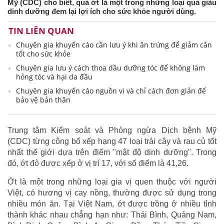
Mỹ (CDC) cho biết, quả ớt là một trong những loại quả giàu
dinh dưỡng đem lại lợi ích cho sức khỏe người dùng.
TIN LIÊN QUAN
Chuyên gia khuyến cáo cần lưu ý khi ăn trứng để giảm cân
tốt cho sức khỏe
Chuyên gia lưu ý cách thoa dầu dưỡng tóc để không làm
hỏng tóc và hại da đầu
Chuyên gia khuyến cáo nguồn vi và chỉ cách đơn giản để
bảo vệ bản thân
Trung tâm Kiểm soát và Phòng ngừa Dịch bệnh Mỹ
(CDC) từng công bố xếp hạng 47 loại trái cây và rau củ tốt
nhất thế giới dựa trên điểm "mật độ dinh dưỡng". Trong
đó, ớt đỏ được xếp ở vị trí 17, với số điểm là 41,26.
Ớt là một trong những loại gia vị quen thuộc với người
Việt, có hương vị cay nồng, thường được sử dụng trong
nhiều món ăn. Tại Việt Nam, ớt được trồng ở nhiều tỉnh
thành khác nhau chẳng hạn như: Thái Bình, Quảng Nam,