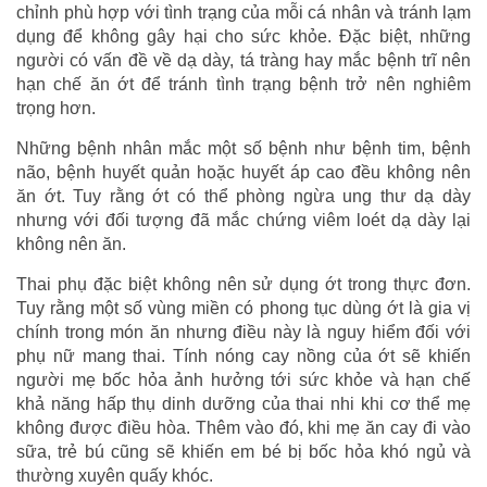
chỉnh phù hợp với tình trạng của mỗi cá nhân và tránh lạm
dụng để không gây hại cho sức khỏe. Đặc biệt, những
người có vấn đề về dạ dày, tá tràng hay mắc bệnh trĩ nên
hạn chế ăn ớt để tránh tình trạng bệnh trở nên nghiêm
trọng hơn.
Những bệnh nhân mắc một số bệnh như bệnh tim, bệnh
não, bệnh huyết quản hoặc huyết áp cao đều không nên
ăn ớt. Tuy rằng ớt có thể phòng ngừa ung thư dạ dày
nhưng với đối tượng đã mắc chứng viêm loét dạ dày lại
không nên ăn.
Thai phụ đặc biệt không nên sử dụng ớt trong thực đơn.
Tuy rằng một số vùng miền có phong tục dùng ớt là gia vị
chính trong món ăn nhưng điều này là nguy hiểm đối với
phụ nữ mang thai. Tính nóng cay nồng của ớt sẽ khiến
người mẹ bốc hỏa ảnh hưởng tới sức khỏe và hạn chế
khả năng hấp thụ dinh dưỡng của thai nhi khi cơ thể mẹ
không được điều hòa. Thêm vào đó, khi mẹ ăn cay đi vào
sữa, trẻ bú cũng sẽ khiến em bé bị bốc hỏa khó ngủ và
thường xuyên quấy khóc.