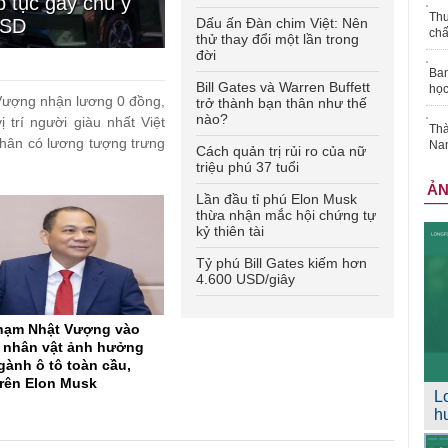
 tục gây chú ý
Thu
USD
Dấu ấn Đàn chim Việt: Nên
chấ
thử thay đổi một lần trong
đời
Ban
Bill Gates và Warren Buffett
học
 Vượng nhận lương 0 đồng,
trở thành bạn thân như thế
nào?
 trí người giàu nhất Việt
Thà
nhân có lương tượng trưng
Nam
Cách quản trị rủi ro của nữ
triệu phú 37 tuổi
Ả
Lần đầu tỉ phú Elon Musk
thừa nhận mắc hội chứng tự
kỷ thiên tài
Tỷ phú Bill Gates kiếm hơn
4.600 USD/giây
hạm Nhật Vượng vào
 nhân vật ảnh hưởng
gành ô tô toàn cầu,
rên Elon Musk
L
h