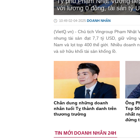
Tỷ phú Phạm Nhật Vượng tiếp
với lương 0 đồng, tài sản tỷ 
10:49 02-04-2025
DOANH NHÂN
(VietQ.vn) - Chủ tịch Vingroup Phạm Nhật
nhưng tài sản đạt 7,7 tỷ USD, giữ vững vị
Nam và lọt top 400 thế giới. Nhiều doanh 
và sở hữu khối tài sản khổng lồ.
Chân dung những doanh
Ông P
nhân tuổi Tỵ thành danh trên
Top 50
thương trường
nhất n
đứng t
TIN MỚI DOANH NHÂN 24H