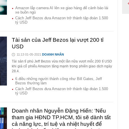
Amazon lắp camera AI lên xe giao hàng để cảnh báo lái
xe buồn ngủ
Cách Jeff Bezos đưa Amazon trở thành tập đoàn 1.500
tỷ USD
Tài sản của Jeff Bezos lại vượt 200 tỉ
USD
11:13 01-05-2021
DOANH NHÂN
Tài sản tỉ phú Jeff Bezos vừa một lần nữa vượt mốc 200 tỉ USD
khi giá cổ phiếu Amazon tăng mạnh trong phiên giao dịch ngày
28.4.
6 điều những người thành công như Bill Gates, Jeff
Bezos thường làm
Cách Jeff Bezos đưa Amazon trở thành tập đoàn 1.500
tỷ USD
Doanh nhân Nguyễn Đặng Hiến: ‘Nếu
tham gia HĐND TP.HCM, tôi sẽ dành tất
cả năng lực, trí tuệ và nhiệt huyết để