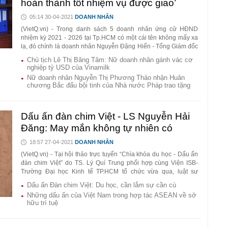
hoàn thành tốt nhiệm vụ được giao’
05:14 30-04-2021
DOANH NHÂN
(VietQ.vn) - Trong danh sách 5 doanh nhân ứng cử HĐND
nhiệm kỳ 2021 - 2026 tại Tp.HCM có một cái tên không mấy xa
lạ, đó chính là doanh nhân Nguyễn Đặng Hiến - Tổng Giám đốc
Công ty TNHH SXTM Tân Quang Minh (Bidrico). Không chỉ là
Chủ tịch Lê Thị Băng Tâm: Nữ doanh nhân gánh vác cơ
nhà kinh doanh có tâm, có tài, tên tuổi của ông Hiến còn gắn
nghiệp tỷ USD của Vinamilk
liền với nhiều hoạt động an sinh xã hội giàu ý nghĩa tại Tp.HCM
Nữ doanh nhân Nguyễn Thị Phương Thảo nhận Huân
và các địa phương khác trên cả nước.
chương Bắc đẩu bội tinh của Nhà nước Pháp trao tặng
Dấu ấn đàn chim Việt - LS Nguyễn Hải
Đăng: May mắn không tự nhiên có
18:57 27-04-2021
DOANH NHÂN
(VietQ.vn) - Tại hội thảo trực tuyến “Chìa khóa du học - Dấu ấn
đàn chim Việt” do TS. Lý Quí Trung phối hợp cùng Viện ISB-
Trường Đại học Kinh tế TP.HCM tổ chức vừa qua, luật sư
Nguyễn Hải Đăng đã có những chia sẻ cởi mở về hành trình du
Dấu ấn Đàn chim Việt: Du học, cần lắm sự cần cù
học của mình tại Úc và những thành công trong nghề Luật ở
Những dấu ấn của Việt Nam trong hợp tác ASEAN về sở
nước ngoài.
hữu trí tuệ