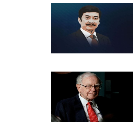
TS. Nguyễn Đức Độ - Phó Việ
Viện Kinh tế Tài chính
"Có rất nhiều việc ph
ngay từ bây giờ và tr
đang được tiến hành
đầu tư cho khoa học
nghệ; ban hành các 