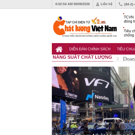
4:02:56 AM
06/08/2026
Liên hệ
(84-2)
TCVN 
đóng h
tháng 
Tiêu c
chống 
nhựa
VinFas
với kh
DIỄN ĐÀN CHÍNH SÁCH
TIÊU CH
pin tr
NĂNG SUẤT CHẤT LƯỢNG
Doan