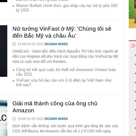
Warren Buffett chính thức gia nhập câu lạc bộ tỷ phú 100
tỷ USD
Nữ tướng VinFast ở Mỹ: 'Chúng tôi sẽ
đến Bắc Mỹ và châu Âu'
14:58 04-05-2021
DOANH NHÂN
(VietQ.vn) - Giám đốc điều hành Nguyễn Thị Vân Anh, người sẽ
đến Los Angeles để phụ trách các hoạt động của VinFast tại Mỹ
vừa có cuộc trao đổi với Reuters.
Công bố kết quả cuộc thi thiết kế showroom Vinfast toàn
cầu 2021
VinFast xóa bỏ rào cản với ô tô điện tại Việt Nam như
thế nào?
Giải mã thành công của ông chủ
Amazon
18:08 02-05-2021
DOANH NHÂN
Dịch bệnh vẫn không cản bước quá trình gia tăng tài sản của
CEO Jeff Bezos, khi Amazon vẫn thu về 1,2 tỉ USD mỗi ngày.