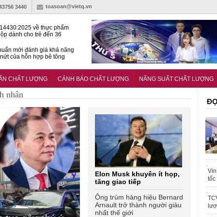
toasoan@vietq.vn
-43756 3440
14430:2025 về thực phẩm
ộp dành cho trẻ đến 36
tuổi
huẩn mới đánh giá khả năng
nứt của hỗn hợp bê tông
t Kinet ghi điểm toàn diện
ả năng tăng tốc cực ‘bốc’, đổi
UẨN CHẤT LƯỢNG
CẢNH BÁO CHẤT LƯỢNG
NĂNG SUẤT CHẤT LƯỢNG
ong 1 phút
h nhân
ĐỌ
Vin
Elon Musk khuyên ít họp,
tốc
tăng giao tiếp
Ông trùm hàng hiệu Bernard
TCV
Arnault trở thành người giàu
lượ
nhất thế giới