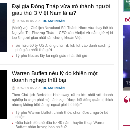
Đại gia Đồng Tháp vừa trở thành người
giàu thứ 3 Việt Nam là ai?
ĐỐ
09:56 10-05-2021
DOANH NHÂN
(VietQ.vn) - Chủ tịch Novaland Bùi Thành Nhơn vừa thay thế bà
Nguyễn Thị Phương Thảo – CEO của Vietjet Air nắm giữ vị trí
top 3 người giàu nhất sàn chứng khoán Việt.
Sở hữu 60 tỷ USD, ông chủ TikTok lọt vào danh sách tỷ
phú giàu nhất thế giới
Tỷ phú Bezos lấy lại ngôi giàu nhất thế giới
Warren Buffett nêu lý do khiến một
n trưởng
doanh nghiệp thất bại
TS Phan
09:57 09-05-2021
DOANH NHÂN
Theo Chủ tịch Berkshire Hathaway, rủi ro lớn nhất với doanh
ải làm
Việc sử dụng hiệu quả chính
"
nghiệp là chọn phải một lãnh đạo "được hội đồng quản trị thích
ên thực tế
sách tài khóa không chỉ mang ý
n
nhưng không biết làm gì ngoài giỏi thể hiện".
 như tăng
nghĩa hỗ trợ ngắn hạn mà còn
hi
Tỷ phú Warren Buffett chính thức chọn được người kế
 công
đóng vai trò tạo nền tảng cho
rấ
nhiệm
Điều hành đế chế đầu tư 40 năm, huyền thoại Warren
cơ chế
tăng trưởng bền vững dài hạn.
Buffett nhận lương bao nhiêu?