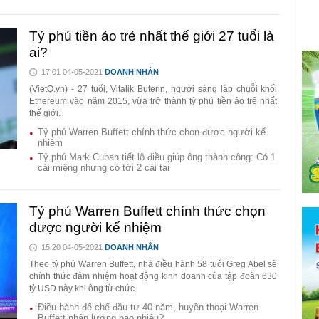
 sáng tạo,
Tỷ phú tiền ảo trẻ nhất thế giới 27 tuổi là
ai?
17:01 04-05-2021
DOANH NHÂN
(VietQ.vn) - 27 tuổi, Vitalik Buterin, người sáng lập chuỗi khối
Ethereum vào năm 2015, vừa trở thành tỷ phú tiền ảo trẻ nhất
thế giới.
Tỷ phú Warren Buffett chính thức chọn được người kế
nhiệm
Tỷ phú Mark Cuban tiết lộ điều giúp ông thành công: Có 1
cái miệng nhưng có tới 2 cái tai
Tỷ phú Warren Buffett chính thức chọn
được người kế nhiệm
15:20 04-05-2021
DOANH NHÂN
Theo tỷ phú Warren Buffett, nhà điều hành 58 tuổi Greg Abel sẽ
chính thức đảm nhiệm hoạt động kinh doanh của tập đoàn 630
tỷ USD này khi ông từ chức.
Điều hành đế chế đầu tư 40 năm, huyền thoại Warren
Buffett nhận lương bao nhiêu?