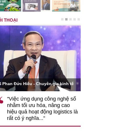
I THOẠI
Ông Hoàng Quang Phòng - Ph
 Đức Hiếu - Chuyên gia kinh tế
VCCI
Việc ứng dụng công nghệ số
""Theo tôi, cần sự th
hằm tối ưu hóa, nâng cao
gốc rễ về nhận thức
ệu quả hoạt động logistics là
nghiệp cần coi quan
t có ý nghĩa..."
động hài hoà là động
triển..."