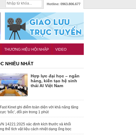
Hotline:
0963.806.677
THƯƠNG HIỆU HỘI NHẬP
VIDEO
C NHIỀU NHẤT
Hợp lực đại học – ngân
hàng, kiến tạo hệ sinh
thái AI Việt Nam
Fast Kinet ghi điểm toàn diện với khả năng tăng
 cực ‘bốc’, đổi pin trong 1 phút
N 14221:2025 xác định kích thước và khối
ng thể tích vật liệu cách nhiệt dạng ống bọc