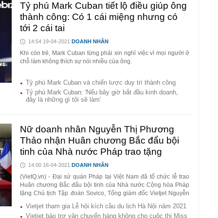
Tỷ phú Mark Cuban tiết lộ điều giúp ông
thành công: Có 1 cái miệng nhưng có
tới 2 cái tai
14:54 19-04-2021
DOANH NHÂN
Khi còn trẻ, Mark Cuban từng phải xin nghỉ việc vì mọi người ở
chỗ làm không thích sự nói nhiều của ông.
Tỷ phú Mark Cuban và chiến lược duy trì thành công
Tỷ phú Mark Cuban: 'Nếu bây giờ bắt đầu kinh doanh,
đây là những gì tôi sẽ làm'
Nữ doanh nhân Nguyễn Thị Phương
Thảo nhận Huân chương Bắc đẩu bội
tinh của Nhà nước Pháp trao tặng
14:00 16-04-2021
DOANH NHÂN
(VietQ.vn) - Đại sứ quán Pháp tại Việt Nam đã tổ chức lễ trao
Huân chương Bắc đẩu bội tinh của Nhà nước Cộng hòa Pháp
tặng Chủ tịch Tập đoàn Sovico, Tổng giám đốc Vietjet Nguyễn
Thị Phương Thảo.
Vietjet tham gia Lễ hội kích cầu du lịch Hà Nội năm 2021
Vietjet bảo trợ vận chuyển hàng không cho cuộc thi Miss